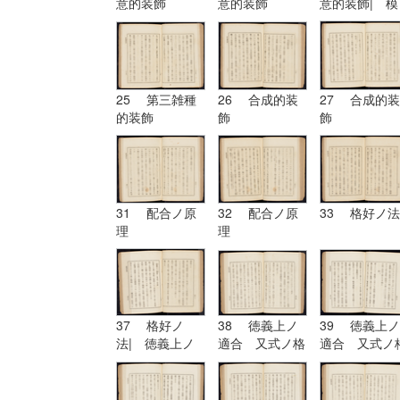
意的装飾
意的装飾
意的装飾| 模
擬的装飾
25 第三雑種
26 合成的装
27 合成的装
的装飾
飾
飾
31 配合ノ原
32 配合ノ原
33 格好ノ法
理
理
37 格好ノ
38 徳義上ノ
39 徳義上ノ
法| 徳義上ノ
適合 又式ノ格
適合 又式ノ
適合 又式ノ格
好
好| 形
好