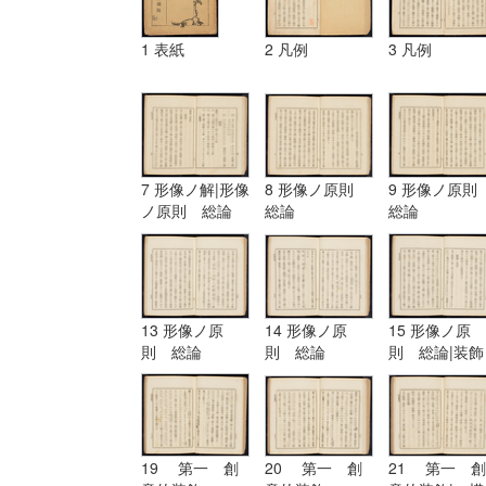
1 表紙
2 凡例
3 凡例
7 形像ノ解|形像
8 形像ノ原則
9 形像ノ原
ノ原則 総論
総論
総論
13 形像ノ原
14 形像ノ原
15 形像ノ原
則 総論
則 総論
則 総論|装飾
ノ原理
19 第一 創
20 第一 創
21 第一 創