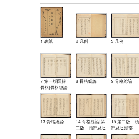
1 表紙
2 凡例
3 凡例
7 第一版図解
8 骨格総論
9 骨格総論
骨格|骨格総論
13 骨格総論
14 骨格総論|第
15 第二版 頭
二版 頭部及ヒ
部及ヒ頸部
頸部