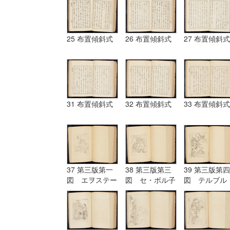
25 布置傾斜式
26 布置傾斜式
27 布置傾斜式
31 布置傾斜式
32 布置傾斜式
33 布置傾斜式
37 第三版第一
38 第三版第三
39 第三版第四
図 エヲステー
図 セ・ボル子
図 テルブル
ド Aostade
ツト I.Burnet
グ terburg