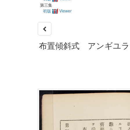
第三集
初版
Viewer
布置傾斜式 アンギユラ