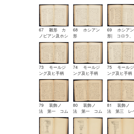
ド| 原形 第
六 ヲキボイド
67 雛形 カ
68 ホシアン
69 ホシアン
ノビアン及ホシ
形
形| コロラ、
アン| ホシア
カンパニユラ
ン形
及ヒ幹
73 モールジ
74 モールジ
75 モールジ
ング及ヒ手柄
ング及ヒ手柄
ング及ヒ手柄
79 装飾ノ
80 装飾ノ
81 装飾ノ
法 第一 コム
法 第一 コム
法 第三 レ
プリケーション
プリケーション
チーシヨン|
及ヒコンヒユー
及ヒコンヒユー
装飾ノ法 第
シヨン
シヨン| 装飾
四 アルテレ