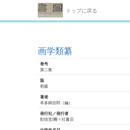
トップに戻る
画学類纂
巻号
第二集
版
初版
著者
本多錦吉郎（編）
発行社／発行者
彰技堂|團々社書店
出版年月日