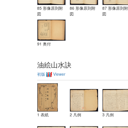
ノ法 第二 ユ
シヨン
ーリスミー|
85 形像原則附
86 形像原則附
87 形像原則附
装飾ノ法 第
図
図
図
三 レベチーシ
ヨン
91 奥付
油絵山水訣
初版
Viewer
1 表紙
2 凡例
3 凡例