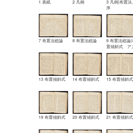
1 表紙
2 凡例
3 凡例|布置法
序
7 布置法総論
8 布置法総論
9 布置法総論|
置傾斜式 ア
ギュラール、
ムポシシヨン
13 布置傾斜式
14 布置傾斜式
15 布置傾斜式
19 布置傾斜式
20 布置傾斜式
21 布置傾斜式