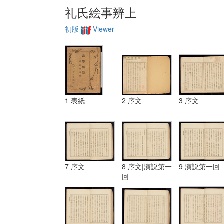
礼氏絵事辨上
初版
Viewer
1 表紙
2 序文
3 序文
7 序文
8 序文|演説第一
9 演説第一回
回