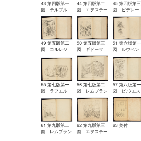
43 第四版第一
44 第四版第二
45 第四版第三
図 テルブル
図 エヲステー
図 ピデレー
グ Terburg
ド Aostade
ル PDeLwer
49 第五版第二
50 第五版第三
51 第六版第一
図 コルレジ
図 ギドーヲ
図 ルウベン
オ Corregio
Guido
ス Reubens
55 第七版第一
56 第七版第二
57 第八版第一
図 ラフエル
図 レムブラン
図 ビ.ウエス
Raffaelle
ド Rembrandt
ト B.West
61 第九版第二
62 第九版第三
63 奥付
図 レムブラン
図 エヲステー
ド Rembrandt
ド Aostade