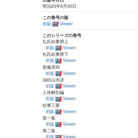
明治23年9月30日
この巻号の版
初版
Viewer
このシリーズの巻号
礼氏絵事辨上
初版
Viewer
礼氏絵事辨下
初版
Viewer
形像原則
初版
Viewer
油絵山水訣
初版
Viewer
人体解剖編
初版
Viewer
絵事三要
初版
Viewer
第一集
初版
Viewer
第二集
初版
Viewer