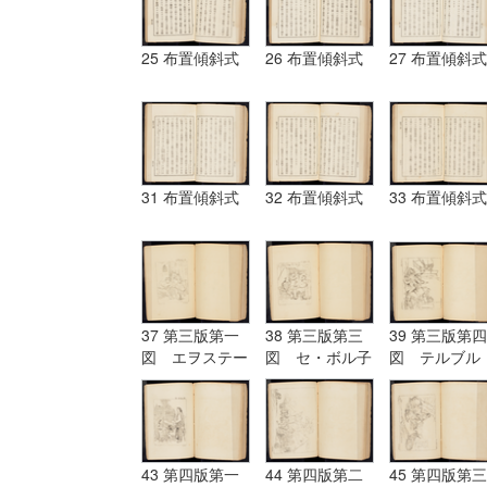
25 布置傾斜式
26 布置傾斜式
27 布置傾斜式
31 布置傾斜式
32 布置傾斜式
33 布置傾斜式
37 第三版第一
38 第三版第三
39 第三版第四
図 エヲステー
図 セ・ボル子
図 テルブル
ド Aostade
ツト I.Burnet
グ terburg
43 第四版第一
44 第四版第二
45 第四版第三