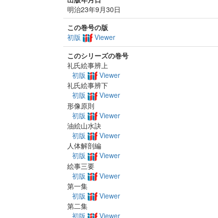
明治23年9月30日
この巻号の版
初版
Viewer
このシリーズの巻号
礼氏絵事辨上
初版
Viewer
礼氏絵事辨下
初版
Viewer
形像原則
初版
Viewer
油絵山水訣
初版
Viewer
人体解剖編
初版
Viewer
絵事三要
初版
Viewer
第一集
初版
Viewer
第二集
初版
Viewer