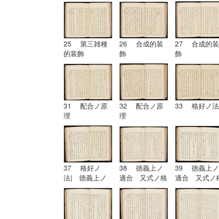
擬的装飾
25 第三雑種
26 合成的装
27 合成的装
的装飾
飾
飾
31 配合ノ原
32 配合ノ原
33 格好ノ法
理
理
37 格好ノ
38 徳義上ノ
39 徳義上ノ
法| 徳義上ノ
適合 又式ノ格
適合 又式ノ
適合 又式ノ格
好
好| 形
好