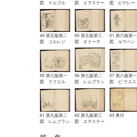
図 テルブル
図 エヲステー
図 ピデレー
グ Terburg
ド Aostade
ル PDeLwer
49 第五版第二
50 第五版第三
51 第六版第一
図 コルレジ
図 ギドーヲ
図 ルウベン
オ Corregio
Guido
ス Reubens
55 第七版第一
56 第七版第二
57 第八版第一
図 ラフエル
図 レムブラン
図 ビ.ウエス
Raffaelle
ド Rembrandt
ト B.West
61 第九版第二
62 第九版第三
63 奥付
図 レムブラン
図 エヲステー
ド Rembrandt
ド Aostade