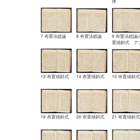
序
7 布置法総論
8 布置法総論
9 布置法総論|
置傾斜式 ア
ギュラール、
ムポシシヨン
13 布置傾斜式
14 布置傾斜式
15 布置傾斜式
19 布置傾斜式
20 布置傾斜式
21 布置傾斜式