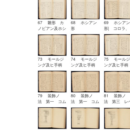
六 ヲキボイド
67 雛形 カ
68 ホシアン
69 ホシアン
ノビアン及ホシ
形
形| コロラ、
アン| ホシア
カンパニユラ
ン形
及ヒ幹
73 モールジ
74 モールジ
75 モールジ
ング及ヒ手柄
ング及ヒ手柄
ング及ヒ手柄
79 装飾ノ
80 装飾ノ
81 装飾ノ
法 第一 コム
法 第一 コム
法 第三 レ
プリケーション
プリケーション
チーシヨン|
及ヒコンヒユー
及ヒコンヒユー
装飾ノ法 第
シヨン
シヨン| 装飾
四 アルテレ
ノ法 第二 ユ
シヨン