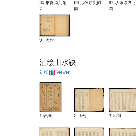
ーリスミー|
85 形像原則附
86 形像原則附
87 形像原則附
装飾ノ法 第
図
図
図
三 レベチーシ
ヨン
91 奥付
油絵山水訣
初版
Viewer
1 表紙
2 凡例
3 凡例