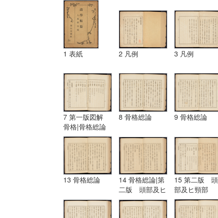
1 表紙
2 凡例
3 凡例
7 第一版図解
8 骨格総論
9 骨格総論
骨格|骨格総論
13 骨格総論
14 骨格総論|第
15 第二版 頭
二版 頭部及ヒ
部及ヒ頸部
頸部