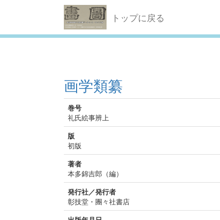
トップに戻る
画学類纂
巻号
礼氏絵事辨上
版
初版
著者
本多錦吉郎（編）
発行社／発行者
彰技堂・團々社書店
出版年月日