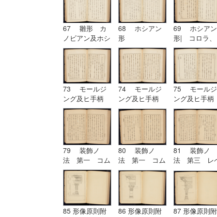
67 雛形 カ
68 ホシアン
69 ホシアン
ノビアン及ホシ
形
形| コロラ、
アン| ホシア
カンパニユラ
ン形
及ヒ幹
73 モールジ
74 モールジ
75 モールジ
ング及ヒ手柄
ング及ヒ手柄
ング及ヒ手柄
79 装飾ノ
80 装飾ノ
81 装飾ノ
法 第一 コム
法 第一 コム
法 第三 レ
プリケーション
プリケーション
チーシヨン|
及ヒコンヒユー
及ヒコンヒユー
装飾ノ法 第
シヨン
シヨン| 装飾
四 アルテレ
ノ法 第二 ユ
シヨン
ーリスミー|
85 形像原則附
86 形像原則附
87 形像原則附