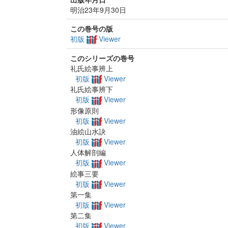
明治23年9月30日
この巻号の版
初版
Viewer
このシリーズの巻号
礼氏絵事辨上
初版
Viewer
礼氏絵事辨下
初版
Viewer
形像原則
初版
Viewer
油絵山水訣
初版
Viewer
人体解剖編
初版
Viewer
絵事三要
初版
Viewer
第一集
初版
Viewer
第二集
初版
Viewer