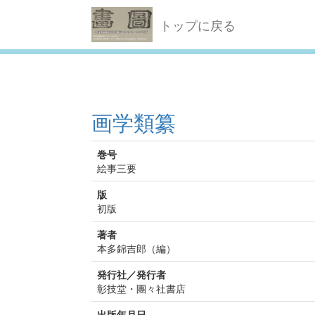
トップに戻る
画学類纂
巻号
絵事三要
版
初版
著者
本多錦吉郎（編）
発行社／発行者
彰技堂・團々社書店
出版年月日