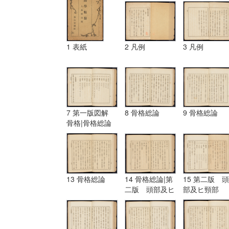
1 表紙
2 凡例
3 凡例
7 第一版図解
8 骨格総論
9 骨格総論
骨格|骨格総論
13 骨格総論
14 骨格総論|第
15 第二版 頭
二版 頭部及ヒ
部及ヒ頸部
頸部