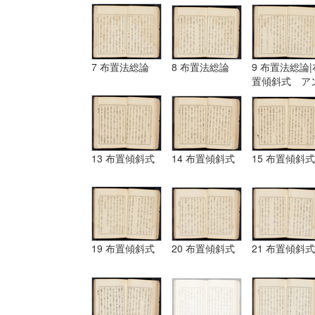
7 布置法総論
8 布置法総論
9 布置法総論|
置傾斜式 ア
ギュラール、
ムポシシヨン
13 布置傾斜式
14 布置傾斜式
15 布置傾斜式
19 布置傾斜式
20 布置傾斜式
21 布置傾斜式