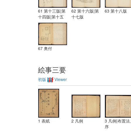
61 第十三版|第
62 第十六版|第
63 第十八版
十四版|第十五
十七版
版
67 奥付
絵事三要
初版
Viewer
1 表紙
2 凡例
3 凡例|布置法
序