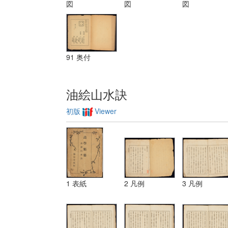
装飾ノ法 第
図
図
図
三 レベチーシ
ヨン
91 奥付
油絵山水訣
初版
Viewer
1 表紙
2 凡例
3 凡例