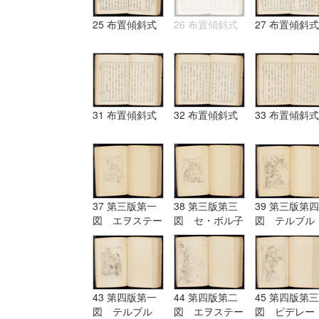
25 布置傾斜式
26 布置傾斜式
27 布置傾斜式
31 布置傾斜式
32 布置傾斜式
33 布置傾斜式
37 第三版第一
38 第三版第三
39 第三版第四
図 エヲステー
図 セ・ボル子
図 テルブル
ド Aostade
ツト I.Burnet
グ terburg
43 第四版第一
44 第四版第二
45 第四版第三
図 テルブル
図 エヲステー
図 ピデレー