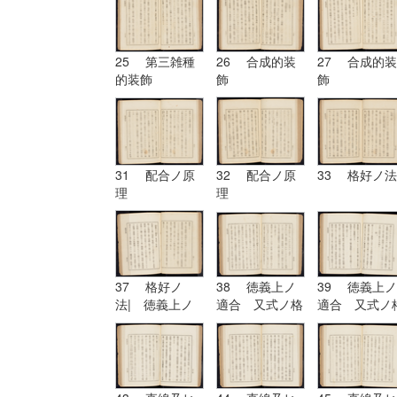
25 第三雑種
26 合成的装
27 合成的装
的装飾
飾
飾
31 配合ノ原
32 配合ノ原
33 格好ノ法
理
理
37 格好ノ
38 徳義上ノ
39 徳義上ノ
法| 徳義上ノ
適合 又式ノ格
適合 又式ノ
適合 又式ノ格
好
好| 形
好