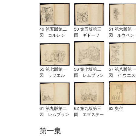
グ Terburg
ド Aostade
ル PDeLwer
49 第五版第二
50 第五版第三
51 第六版第一
図 コルレジ
図 ギドーヲ
図 ルウベン
オ Corregio
Guido
ス Reubens
55 第七版第一
56 第七版第二
57 第八版第一
図 ラフエル
図 レムブラン
図 ビ.ウエス
Raffaelle
ド Rembrandt
ト B.West
61 第九版第二
62 第九版第三
63 奥付
図 レムブラン
図 エヲステー
ド Rembrandt
ド Aostade
第一集