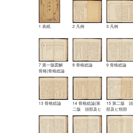
1 表紙
2 凡例
3 凡例
7 第一版図解
8 骨格総論
9 骨格総論
骨格|骨格総論
13 骨格総論
14 骨格総論|第
15 第二版 頭
二版 頭部及ヒ
部及ヒ頸部
頸部