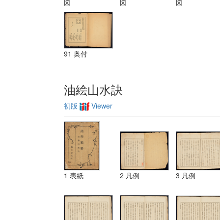
図
図
図
三 レベチーシ
ヨン
91 奥付
油絵山水訣
初版
Viewer
1 表紙
2 凡例
3 凡例