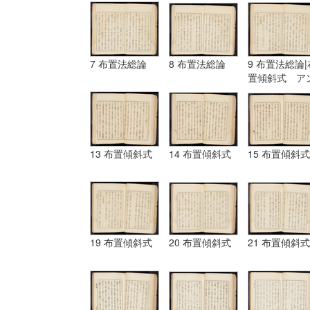
7 布置法総論
8 布置法総論
9 布置法総論|
置傾斜式 ア
ギュラール、
ムポシシヨン
13 布置傾斜式
14 布置傾斜式
15 布置傾斜式
19 布置傾斜式
20 布置傾斜式
21 布置傾斜式