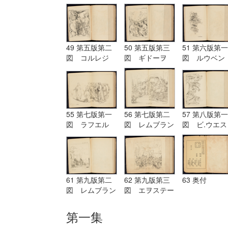
グ Terburg
ド Aostade
ル PDeLwer
49 第五版第二
50 第五版第三
51 第六版第一
図 コルレジ
図 ギドーヲ
図 ルウベン
オ Corregio
Guido
ス Reubens
55 第七版第一
56 第七版第二
57 第八版第一
図 ラフエル
図 レムブラン
図 ビ.ウエス
Raffaelle
ド Rembrandt
ト B.West
61 第九版第二
62 第九版第三
63 奥付
図 レムブラン
図 エヲステー
ド Rembrandt
ド Aostade
第一集