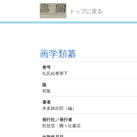
トップに戻る
画学類纂
巻号
礼氏絵事辨下
版
初版
著者
本多錦吉郎（編）
発行社／発行者
彰技堂・團々社書店
出版年月日