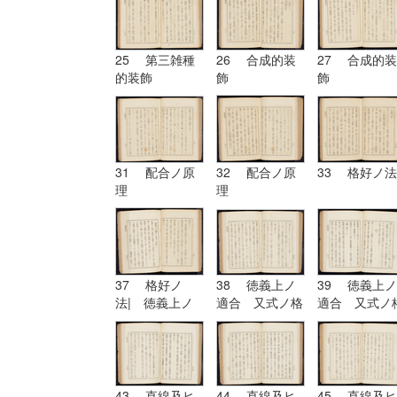
25 第三雑種
26 合成的装
27 合成的装
的装飾
飾
飾
31 配合ノ原
32 配合ノ原
33 格好ノ法
理
理
37 格好ノ
38 徳義上ノ
39 徳義上ノ
法| 徳義上ノ
適合 又式ノ格
適合 又式ノ
適合 又式ノ格
好
好| 形
好
43 直線及ヒ
44 直線及ヒ
45 直線及ヒ