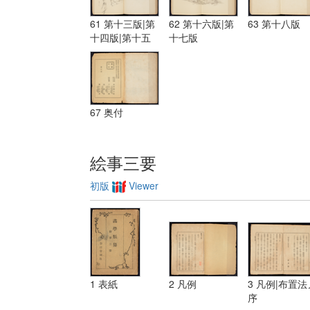
61 第十三版|第
62 第十六版|第
63 第十八版
十四版|第十五
十七版
版
67 奥付
絵事三要
初版
Viewer
1 表紙
2 凡例
3 凡例|布置法
序