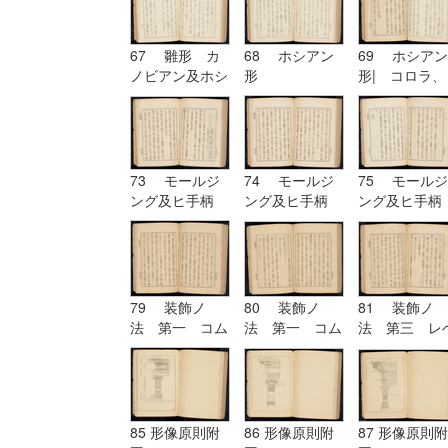
67 雛形 カ
68 ホシアン
69 ホシアン
ノビアン及ホシ
形
形| コロラ、
アン| ホシア
カンパニユラ
ン形
及ヒ幹
73 モールジ
74 モールジ
75 モールジ
ング及ヒ手柄
ング及ヒ手柄
ング及ヒ手柄
79 装飾ノ
80 装飾ノ
81 装飾ノ
法 第一 コム
法 第一 コム
法 第三 レ
プリケーション
プリケーション
チーシヨン|
及ヒコンヒユー
及ヒコンヒユー
装飾ノ法 第
シヨン
シヨン| 装飾
四 アルテレ
ノ法 第二 ユ
シヨン
ーリスミー|
85 形像原則附
86 形像原則附
87 形像原則附
装飾ノ法 第