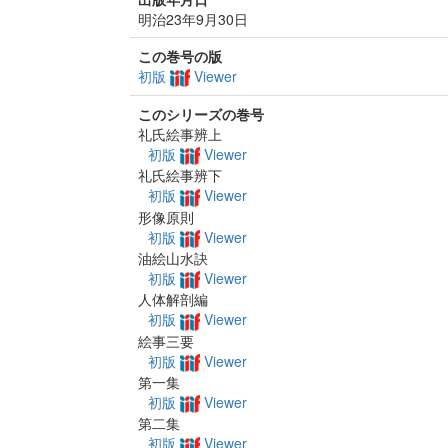
明治23年9月30日
この巻号の版
初版
Viewer
このシリーズの巻号
礼氏絵事辨上
初版
Viewer
礼氏絵事辨下
初版
Viewer
形像原則
初版
Viewer
油絵山水訣
初版
Viewer
人体解剖編
初版
Viewer
絵事三要
初版
Viewer
第一集
初版
Viewer
第二集
初版
Viewer