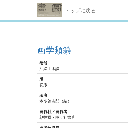
トップに戻る
画学類纂
巻号
油絵山水訣
版
初版
著者
本多錦吉郎（編）
発行社／発行者
彰技堂・團々社書店
出版年月日