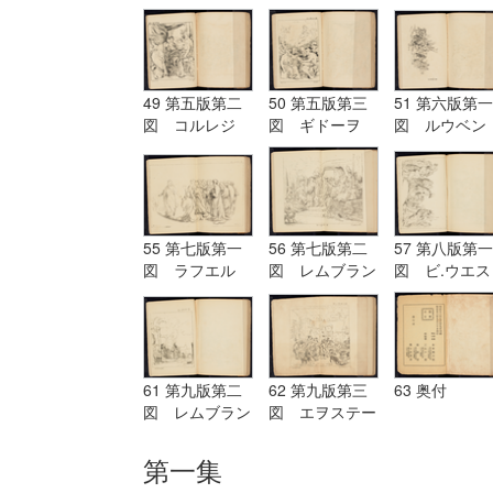
グ Terburg
ド Aostade
ル PDeLwer
49 第五版第二
50 第五版第三
51 第六版第一
図 コルレジ
図 ギドーヲ
図 ルウベン
オ Corregio
Guido
ス Reubens
55 第七版第一
56 第七版第二
57 第八版第一
図 ラフエル
図 レムブラン
図 ビ.ウエス
Raffaelle
ド Rembrandt
ト B.West
61 第九版第二
62 第九版第三
63 奥付
図 レムブラン
図 エヲステー
ド Rembrandt
ド Aostade
第一集