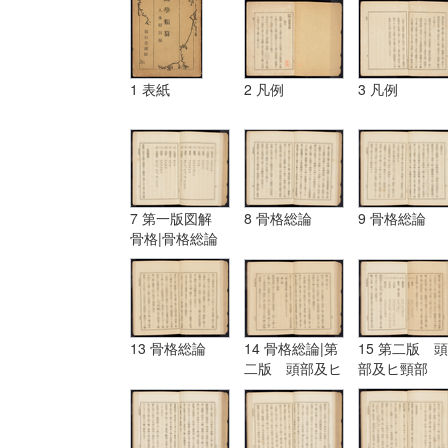
1 表紙
2 凡例
3 凡例
7 第一版図解
8 骨格総論
9 骨格総論
骨格|骨格総論
13 骨格総論
14 骨格総論|第
15 第二版 頭
二版 頭部及ヒ
部及ヒ頸部
頸部