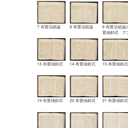
7 布置法総論
8 布置法総論
9 布置法総論|
置傾斜式 ア
ギュラール、
ムポシシヨン
13 布置傾斜式
14 布置傾斜式
15 布置傾斜式
19 布置傾斜式
20 布置傾斜式
21 布置傾斜式