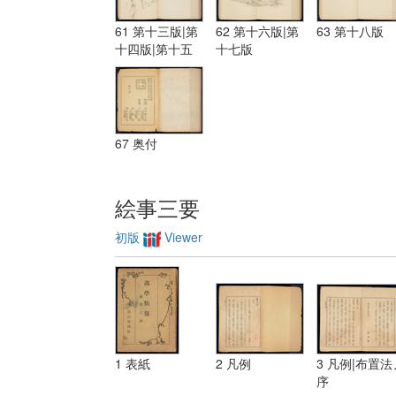
61 第十三版|第
62 第十六版|第
63 第十八版
十四版|第十五
十七版
版
67 奥付
絵事三要
初版
Viewer
1 表紙
2 凡例
3 凡例|布置法
序