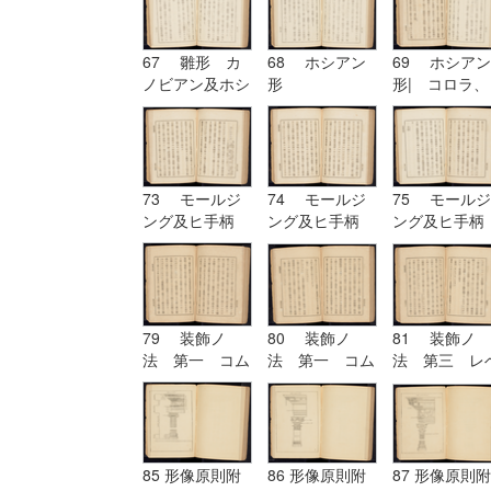
67 雛形 カ
68 ホシアン
69 ホシアン
ノビアン及ホシ
形
形| コロラ、
アン| ホシア
カンパニユラ
ン形
及ヒ幹
73 モールジ
74 モールジ
75 モールジ
ング及ヒ手柄
ング及ヒ手柄
ング及ヒ手柄
79 装飾ノ
80 装飾ノ
81 装飾ノ
法 第一 コム
法 第一 コム
法 第三 レ
プリケーション
プリケーション
チーシヨン|
及ヒコンヒユー
及ヒコンヒユー
装飾ノ法 第
シヨン
シヨン| 装飾
四 アルテレ
ノ法 第二 ユ
シヨン
ーリスミー|
85 形像原則附
86 形像原則附
87 形像原則附
装飾ノ法 第