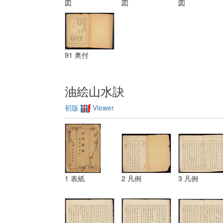
図
図
図
三 レベチーシ
ヨン
91 奥付
油絵山水訣
初版
Viewer
1 表紙
2 凡例
3 凡例