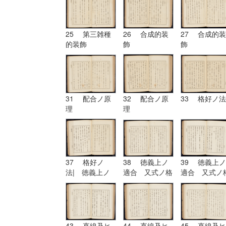
25 第三雑種
26 合成的装
27 合成的装
的装飾
飾
飾
31 配合ノ原
32 配合ノ原
33 格好ノ法
理
理
37 格好ノ
38 徳義上ノ
39 徳義上ノ
法| 徳義上ノ
適合 又式ノ格
適合 又式ノ
適合 又式ノ格
好
好| 形
好
43 直線及ヒ
44 直線及ヒ
45 直線及ヒ