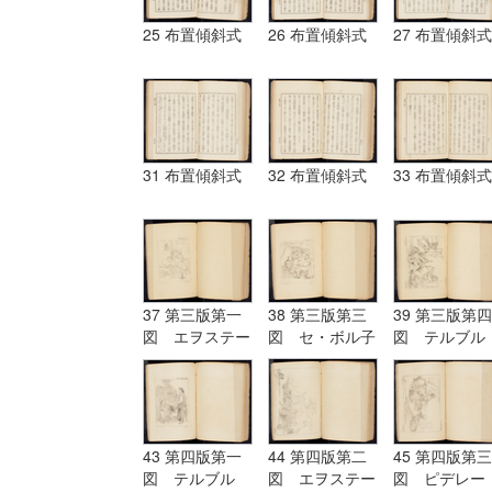
25 布置傾斜式
26 布置傾斜式
27 布置傾斜式
31 布置傾斜式
32 布置傾斜式
33 布置傾斜式
37 第三版第一
38 第三版第三
39 第三版第四
図 エヲステー
図 セ・ボル子
図 テルブル
ド Aostade
ツト I.Burnet
グ terburg
43 第四版第一
44 第四版第二
45 第四版第三
図 テルブル
図 エヲステー
図 ピデレー