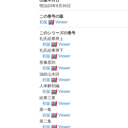
明治23年9月30日
この巻号の版
初版
Viewer
このシリーズの巻号
礼氏絵事辨上
初版
Viewer
礼氏絵事辨下
初版
Viewer
形像原則
初版
Viewer
油絵山水訣
初版
Viewer
人体解剖編
初版
Viewer
絵事三要
初版
Viewer
第一集
初版
Viewer
第二集
初版
Viewer