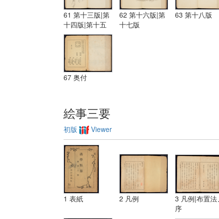
61 第十三版|第
62 第十六版|第
63 第十八版
十四版|第十五
十七版
版
67 奥付
絵事三要
初版
Viewer
1 表紙
2 凡例
3 凡例|布置法
序