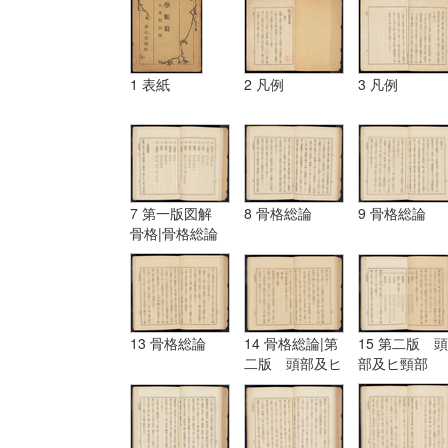
1 表紙
2 凡例
3 凡例
7 第一版図解
8 骨格総論
9 骨格総論
骨格|骨格総論
13 骨格総論
14 骨格総論|第
15 第二版 頭
二版 頭部及ヒ
部及ヒ頸部
頸部