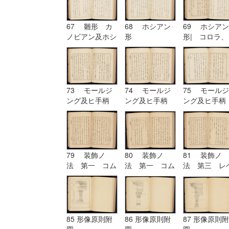
67 雛形 カ
68 ホシアン
69 ホシアン
ノビアン及ホシ
形
形| コロラ、
アン| ホシア
カンパニユラ
ン形
及ヒ幹
73 モールジ
74 モールジ
75 モールジ
ング及ヒ手柄
ング及ヒ手柄
ング及ヒ手柄
79 装飾ノ
80 装飾ノ
81 装飾ノ
法 第一 コム
法 第一 コム
法 第三 レ
プリケーション
プリケーション
チーシヨン|
及ヒコンヒユー
及ヒコンヒユー
装飾ノ法 第
シヨン
シヨン| 装飾
四 アルテレ
ノ法 第二 ユ
シヨン
ーリスミー|
85 形像原則附
86 形像原則附
87 形像原則附
装飾ノ法 第