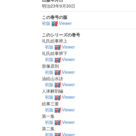
明治23年9月30日
この巻号の版
初版
Viewer
このシリーズの巻号
礼氏絵事辨上
初版
Viewer
礼氏絵事辨下
初版
Viewer
形像原則
初版
Viewer
油絵山水訣
初版
Viewer
人体解剖編
初版
Viewer
絵事三要
初版
Viewer
第一集
初版
Viewer
第二集
初版
Viewer