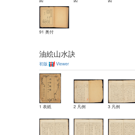
図
図
図
三 レベチーシ
ヨン
91 奥付
油絵山水訣
初版
Viewer
1 表紙
2 凡例
3 凡例