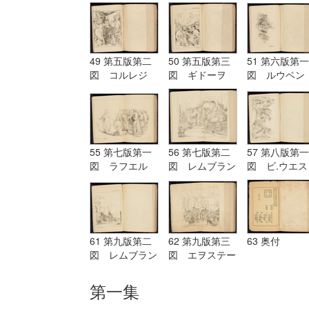
グ Terburg
ド Aostade
ル PDeLwer
49 第五版第二
50 第五版第三
51 第六版第一
図 コルレジ
図 ギドーヲ
図 ルウベン
オ Corregio
Guido
ス Reubens
55 第七版第一
56 第七版第二
57 第八版第一
図 ラフエル
図 レムブラン
図 ビ.ウエス
Raffaelle
ド Rembrandt
ト B.West
61 第九版第二
62 第九版第三
63 奥付
図 レムブラン
図 エヲステー
ド Rembrandt
ド Aostade
第一集