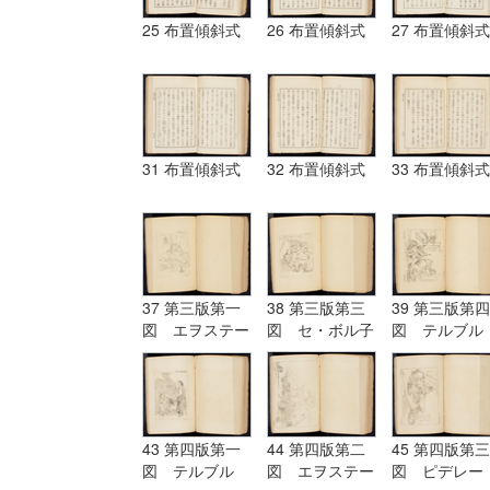
25 布置傾斜式
26 布置傾斜式
27 布置傾斜式
31 布置傾斜式
32 布置傾斜式
33 布置傾斜式
37 第三版第一
38 第三版第三
39 第三版第四
図 エヲステー
図 セ・ボル子
図 テルブル
ド Aostade
ツト I.Burnet
グ terburg
43 第四版第一
44 第四版第二
45 第四版第三
図 テルブル
図 エヲステー
図 ピデレー