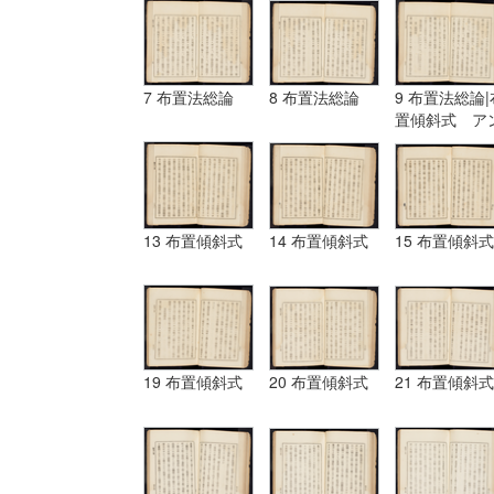
7 布置法総論
8 布置法総論
9 布置法総論|
置傾斜式 ア
ギュラール、
ムポシシヨン
13 布置傾斜式
14 布置傾斜式
15 布置傾斜式
19 布置傾斜式
20 布置傾斜式
21 布置傾斜式