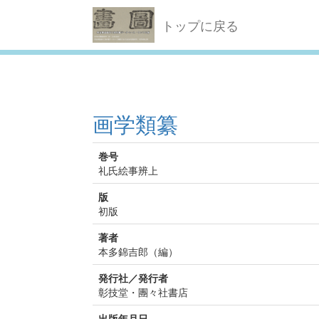
トップに戻る
画学類纂
巻号
礼氏絵事辨上
版
初版
著者
本多錦吉郎（編）
発行社／発行者
彰技堂・團々社書店
出版年月日