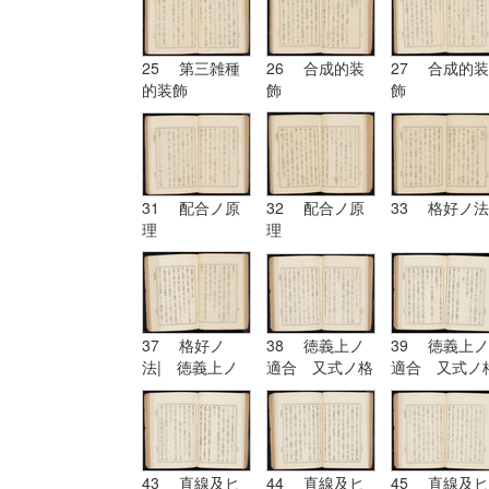
25 第三雑種
26 合成的装
27 合成的装
的装飾
飾
飾
31 配合ノ原
32 配合ノ原
33 格好ノ法
理
理
37 格好ノ
38 徳義上ノ
39 徳義上ノ
法| 徳義上ノ
適合 又式ノ格
適合 又式ノ
適合 又式ノ格
好
好| 形
好
43 直線及ヒ
44 直線及ヒ
45 直線及ヒ