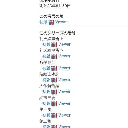
明治23年9月30日
この巻号の版
初版
Viewer
このシリーズの巻号
礼氏絵事辨上
初版
Viewer
礼氏絵事辨下
初版
Viewer
形像原則
初版
Viewer
油絵山水訣
初版
Viewer
人体解剖編
初版
Viewer
絵事三要
初版
Viewer
第一集
初版
Viewer
第二集
初版
Viewer