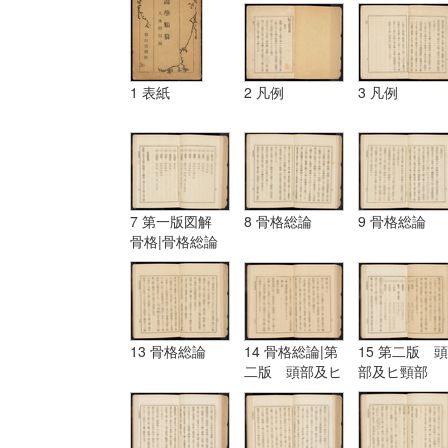
1 表紙
2 凡例
3 凡例
7 第一版図解
8 骨格総論
9 骨格総論
骨格|骨格総論
13 骨格総論
14 骨格総論|第
15 第二版 頭
二版 頭部及ヒ
部及ヒ頸部
頸部