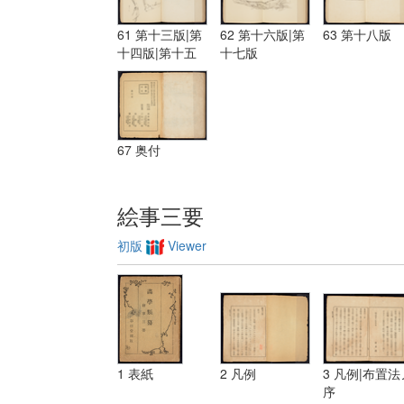
61 第十三版|第
62 第十六版|第
63 第十八版
十四版|第十五
十七版
版
67 奥付
絵事三要
初版
Viewer
1 表紙
2 凡例
3 凡例|布置法
序