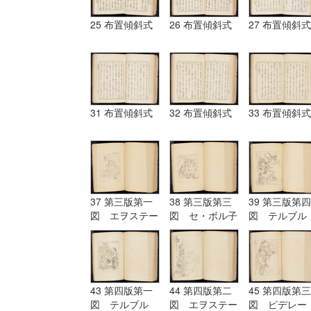
25 布置傾斜式
26 布置傾斜式
27 布置傾斜式
31 布置傾斜式
32 布置傾斜式
33 布置傾斜式
37 第三版第一
38 第三版第三
39 第三版第四
図 エヲステー
図 セ・ボル子
図 テルブル
ド Aostade
ツト I.Burnet
グ terburg
43 第四版第一
44 第四版第二
45 第四版第三
図 テルブル
図 エヲステー
図 ピデレー