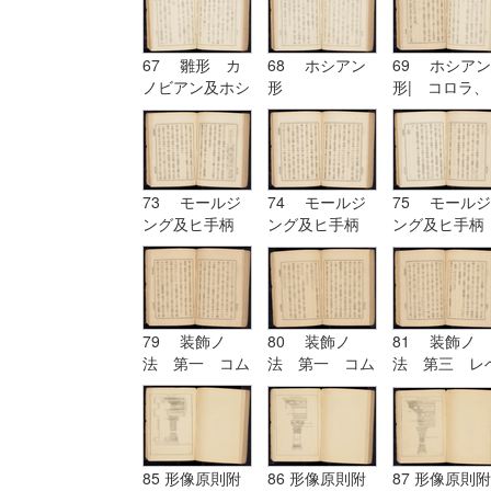
67 雛形 カ
68 ホシアン
69 ホシアン
ノビアン及ホシ
形
形| コロラ、
アン| ホシア
カンパニユラ
ン形
及ヒ幹
73 モールジ
74 モールジ
75 モールジ
ング及ヒ手柄
ング及ヒ手柄
ング及ヒ手柄
79 装飾ノ
80 装飾ノ
81 装飾ノ
法 第一 コム
法 第一 コム
法 第三 レ
プリケーション
プリケーション
チーシヨン|
及ヒコンヒユー
及ヒコンヒユー
装飾ノ法 第
シヨン
シヨン| 装飾
四 アルテレ
ノ法 第二 ユ
シヨン
ーリスミー|
85 形像原則附
86 形像原則附
87 形像原則附