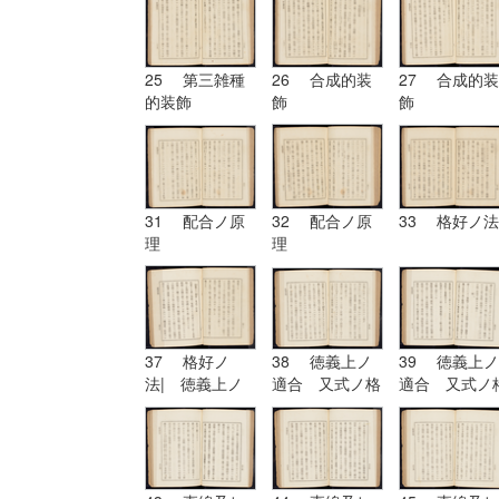
25 第三雑種
26 合成的装
27 合成的装
的装飾
飾
飾
31 配合ノ原
32 配合ノ原
33 格好ノ法
理
理
37 格好ノ
38 徳義上ノ
39 徳義上ノ
法| 徳義上ノ
適合 又式ノ格
適合 又式ノ
適合 又式ノ格
好
好| 形
好