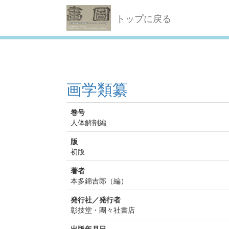
トップに戻る
画学類纂
巻号
人体解剖編
版
初版
著者
本多錦吉郎（編）
発行社／発行者
彰技堂・團々社書店
出版年月日