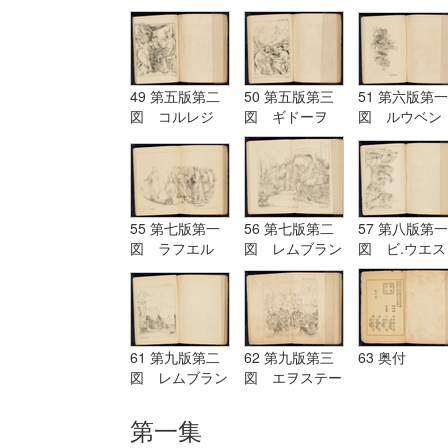
グ Terburg
ド Aostade
ル PDeLwer
49 第五版第二
50 第五版第三
51 第六版第一
図 コルレジ
図 ギドーヲ
図 ルウベン
オ Corregio
Guido
ス Reubens
55 第七版第一
56 第七版第二
57 第八版第一
図 ラフエル
図 レムブラン
図 ビ.ウエス
Raffaelle
ド Rembrandt
ト B.West
61 第九版第二
62 第九版第三
63 奥付
図 レムブラン
図 エヲステー
ド Rembrandt
ド Aostade
第一集