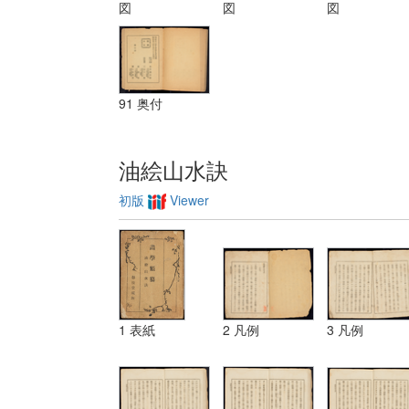
装飾ノ法 第
図
図
図
三 レベチーシ
ヨン
91 奥付
油絵山水訣
初版
Viewer
1 表紙
2 凡例
3 凡例