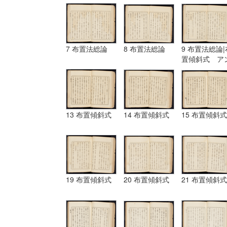
7 布置法総論
8 布置法総論
9 布置法総論|
置傾斜式 ア
ギュラール、
ムポシシヨン
13 布置傾斜式
14 布置傾斜式
15 布置傾斜式
19 布置傾斜式
20 布置傾斜式
21 布置傾斜式