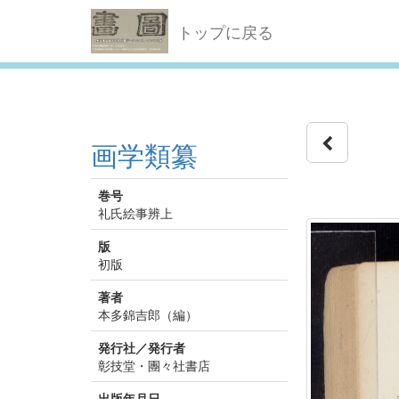
トップに戻る
画学類纂
巻号
礼氏絵事辨上
版
初版
著者
本多錦吉郎（編）
発行社／発行者
彰技堂・團々社書店
出版年月日