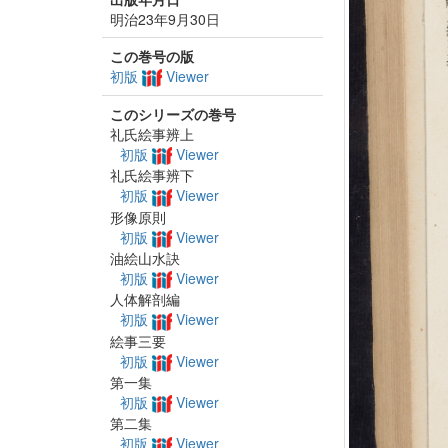
明治23年9月30日
この巻号の版
初版
Viewer
このシリーズの巻号
礼氏絵事辨上
初版
Viewer
礼氏絵事辨下
初版
Viewer
形像原則
初版
Viewer
油絵山水訣
初版
Viewer
人体解剖編
初版
Viewer
絵事三要
初版
Viewer
第一集
初版
Viewer
第二集
初版
Viewer