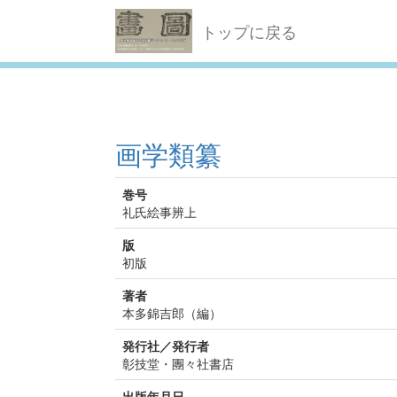
トップに戻る
画学類纂
巻号
礼氏絵事辨上
版
初版
著者
本多錦吉郎（編）
発行社／発行者
彰技堂・團々社書店
出版年月日