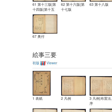
61 第十三版|第
62 第十六版|第
63 第十八版
十四版|第十五
十七版
版
67 奥付
絵事三要
初版
Viewer
1 表紙
2 凡例
3 凡例|布置法
序