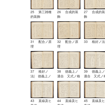
25 第三雑種
26 合成的装
27 合成的装
的装飾
飾
飾
31 配合ノ原
32 配合ノ原
33 格好ノ法
理
理
37 格好ノ
38 徳義上ノ
39 徳義上ノ
法| 徳義上ノ
適合 又式ノ格
適合 又式ノ
適合 又式ノ格
好
好| 形
好
43 直線及ヒ
44 直線及ヒ
45 直線及ヒ