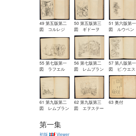
49 第五版第二
50 第五版第三
51 第六版第一
図 コルレジ
図 ギドーヲ
図 ルウベン
オ Corregio
Guido
ス Reubens
55 第七版第一
56 第七版第二
57 第八版第一
図 ラフエル
図 レムブラン
図 ビ.ウエス
Raffaelle
ド Rembrandt
ト B.West
61 第九版第二
62 第九版第三
63 奥付
図 レムブラン
図 エヲステー
ド Rembrandt
ド Aostade
第一集
初版
Viewer