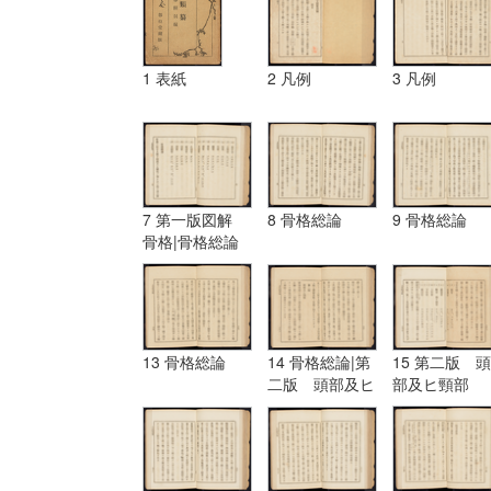
1 表紙
2 凡例
3 凡例
7 第一版図解
8 骨格総論
9 骨格総論
骨格|骨格総論
13 骨格総論
14 骨格総論|第
15 第二版 頭
二版 頭部及ヒ
部及ヒ頸部
頸部