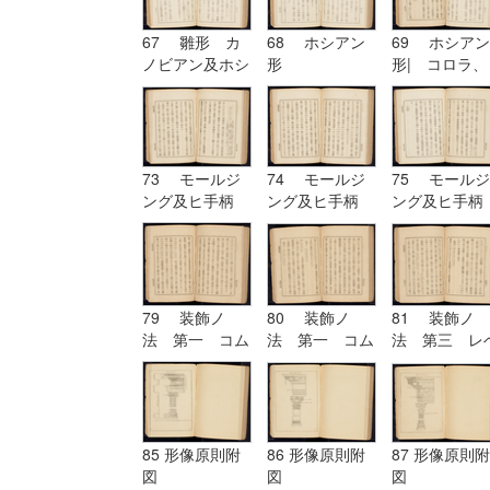
67 雛形 カ
68 ホシアン
69 ホシアン
ノビアン及ホシ
形
形| コロラ、
アン| ホシア
カンパニユラ
ン形
及ヒ幹
73 モールジ
74 モールジ
75 モールジ
ング及ヒ手柄
ング及ヒ手柄
ング及ヒ手柄
79 装飾ノ
80 装飾ノ
81 装飾ノ
法 第一 コム
法 第一 コム
法 第三 レ
プリケーション
プリケーション
チーシヨン|
及ヒコンヒユー
及ヒコンヒユー
装飾ノ法 第
シヨン
シヨン| 装飾
四 アルテレ
ノ法 第二 ユ
シヨン
ーリスミー|
85 形像原則附
86 形像原則附
87 形像原則附
装飾ノ法 第
図
図
図