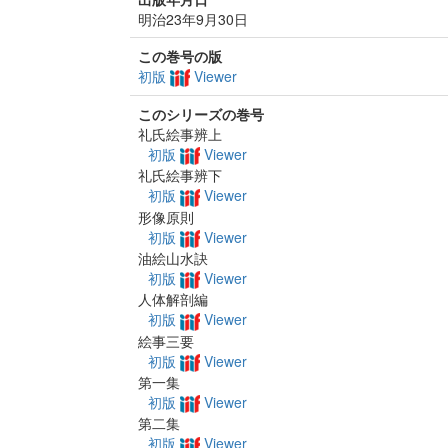
明治23年9月30日
この巻号の版
初版
Viewer
このシリーズの巻号
礼氏絵事辨上
初版
Viewer
礼氏絵事辨下
初版
Viewer
形像原則
初版
Viewer
油絵山水訣
初版
Viewer
人体解剖編
初版
Viewer
絵事三要
初版
Viewer
第一集
初版
Viewer
第二集
初版
Viewer