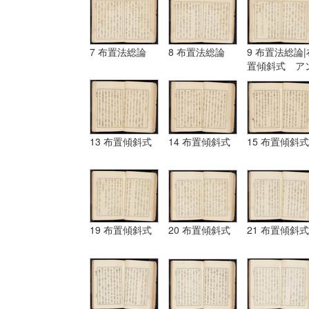
7 布置法総論
8 布置法総論
9 布置法総論|
置傾斜式 ア
ギュラール、
ムポシシヨン
13 布置傾斜式
14 布置傾斜式
15 布置傾斜式
19 布置傾斜式
20 布置傾斜式
21 布置傾斜式