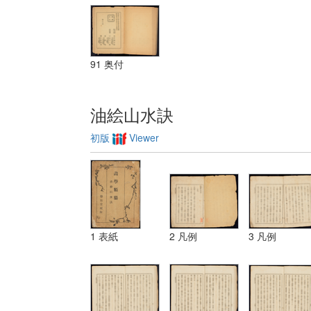
三 レベチーシ
ヨン
91 奥付
油絵山水訣
初版
Viewer
1 表紙
2 凡例
3 凡例