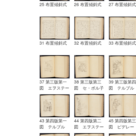
25 布置傾斜式
26 布置傾斜式
27 布置傾斜式
31 布置傾斜式
32 布置傾斜式
33 布置傾斜式
37 第三版第一
38 第三版第三
39 第三版第四
図 エヲステー
図 セ・ボル子
図 テルブル
ド Aostade
ツト I.Burnet
グ terburg
43 第四版第一
44 第四版第二
45 第四版第三
図 テルブル
図 エヲステー
図 ピデレー
グ Terburg
ド Aostade
ル PDeLwer