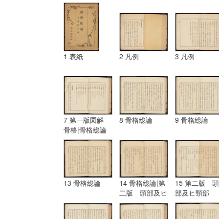
1 表紙
2 凡例
3 凡例
7 第一版図解
8 骨格総論
9 骨格総論
骨格|骨格総論
13 骨格総論
14 骨格総論|第
15 第二版 頭
二版 頭部及ヒ
部及ヒ頸部
頸部