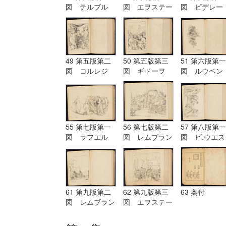
図 テルブル
図 エヲステー
図 ピデレー
グ Terburg
ド Aostade
ル PDeLwer
49 第五版第二
50 第五版第三
51 第六版第一
図 コルレジ
図 ギドーヲ
図 ルウベン
オ Corregio
Guido
ス Reubens
55 第七版第一
56 第七版第二
57 第八版第一
図 ラフエル
図 レムブラン
図 ビ.ウエス
Raffaelle
ド Rembrandt
ト B.West
61 第九版第二
62 第九版第三
63 奥付
図 レムブラン
図 エヲステー
ド Rembrandt
ド Aostade