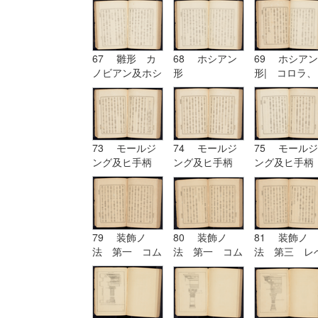
六 ヲキボイド
67 雛形 カ
68 ホシアン
69 ホシアン
ノビアン及ホシ
形
形| コロラ、
アン| ホシア
カンパニユラ
ン形
及ヒ幹
73 モールジ
74 モールジ
75 モールジ
ング及ヒ手柄
ング及ヒ手柄
ング及ヒ手柄
79 装飾ノ
80 装飾ノ
81 装飾ノ
法 第一 コム
法 第一 コム
法 第三 レ
プリケーション
プリケーション
チーシヨン|
及ヒコンヒユー
及ヒコンヒユー
装飾ノ法 第
シヨン
シヨン| 装飾
四 アルテレ
ノ法 第二 ユ
シヨン