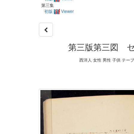
第三集
初版
Viewer
第三版第三図 セ・
西洋人 女性 男性 子供 テーブ