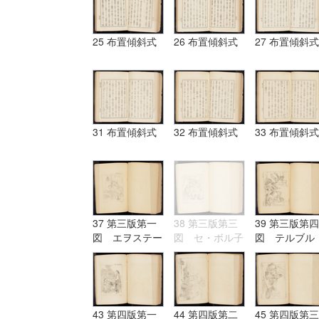
25 布置傾斜式
26 布置傾斜式
27 布置傾斜式
31 布置傾斜式
32 布置傾斜式
33 布置傾斜式
37 第三版第一
38 第三版第三
39 第三版第四
図 エヲステー
図 セ・ボル子
図 テルブル
ド Aostade
ツト I.Burnet
グ terburg
43 第四版第一
44 第四版第二
45 第四版第三