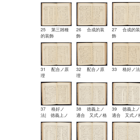
擬的装飾
25 第三雑種
26 合成的装
27 合成的装
的装飾
飾
飾
31 配合ノ原
32 配合ノ原
33 格好ノ法
理
理
37 格好ノ
38 徳義上ノ
39 徳義上ノ
法| 徳義上ノ
適合 又式ノ格
適合 又式ノ
適合 又式ノ格
好
好| 形
好