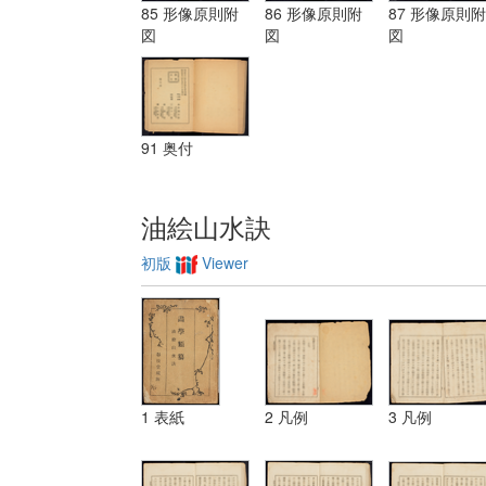
ーリスミー|
85 形像原則附
86 形像原則附
87 形像原則附
装飾ノ法 第
図
図
図
三 レベチーシ
ヨン
91 奥付
油絵山水訣
初版
Viewer
1 表紙
2 凡例
3 凡例