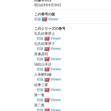
明治23年9月30日
この巻号の版
初版
Viewer
このシリーズの巻号
礼氏絵事辨上
初版
Viewer
礼氏絵事辨下
初版
Viewer
形像原則
初版
Viewer
油絵山水訣
初版
Viewer
人体解剖編
初版
Viewer
絵事三要
初版
Viewer
第一集
初版
Viewer
第二集
初版
Viewer