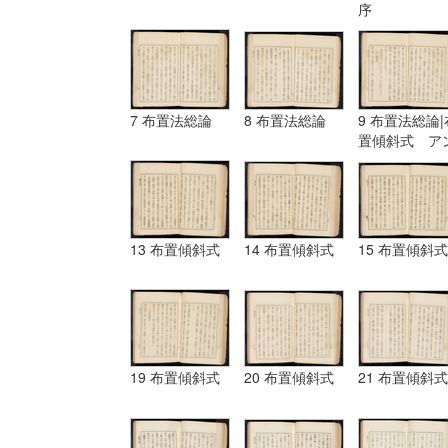
序
7 布置法総論
8 布置法総論
9 布置法総論|
置傾斜式 ア
ギュラール、
ムポシシヨン
13 布置傾斜式
14 布置傾斜式
15 布置傾斜式
19 布置傾斜式
20 布置傾斜式
21 布置傾斜式