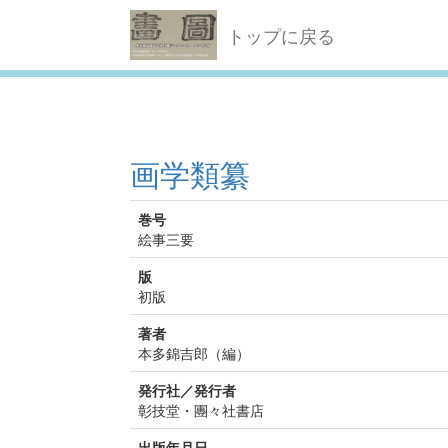
トップに戻る
画学類纂
巻号
絵事三要
版
初版
著者
本多錦吉郎（編）
発行社／発行者
彰技堂・團々社書店
出版年月日