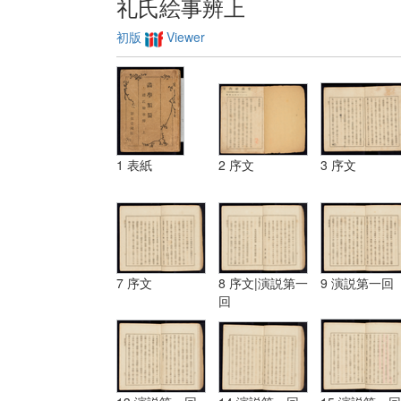
礼氏絵事辨上
初版
Viewer
1 表紙
2 序文
3 序文
7 序文
8 序文|演説第一
9 演説第一回
回