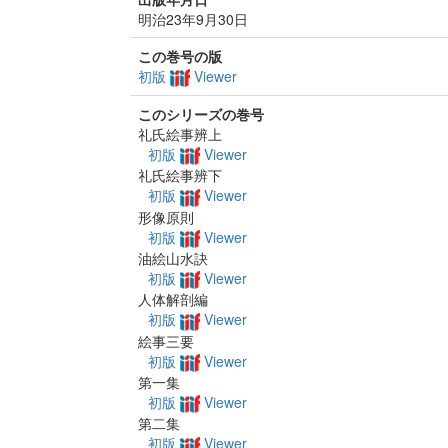
明治23年9月30日
この巻号の版
初版
Viewer
このシリーズの巻号
礼氏絵事辨上
初版
Viewer
礼氏絵事辨下
初版
Viewer
形像原則
初版
Viewer
油絵山水訣
初版
Viewer
人体解剖編
初版
Viewer
絵事三要
初版
Viewer
第一集
初版
Viewer
第二集
初版
Viewer