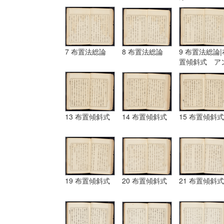
7 布置法総論
8 布置法総論
9 布置法総論|
置傾斜式 ア
ギュラール、
ムポシシヨン
13 布置傾斜式
14 布置傾斜式
15 布置傾斜式
19 布置傾斜式
20 布置傾斜式
21 布置傾斜式