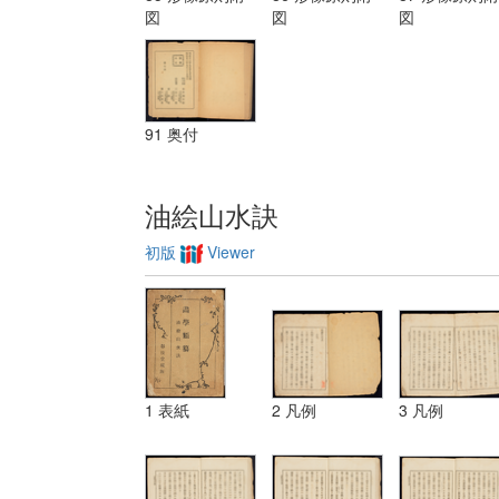
装飾ノ法 第
図
図
図
三 レベチーシ
ヨン
91 奥付
油絵山水訣
初版
Viewer
1 表紙
2 凡例
3 凡例