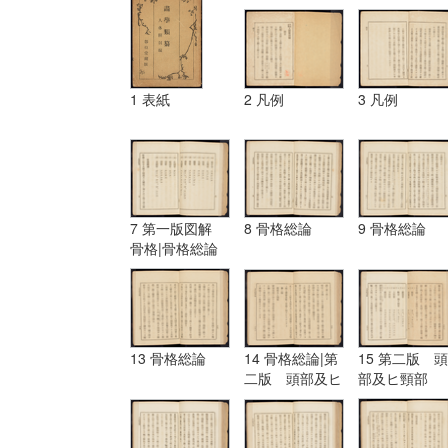
1 表紙
2 凡例
3 凡例
7 第一版図解
8 骨格総論
9 骨格総論
骨格|骨格総論
13 骨格総論
14 骨格総論|第
15 第二版 頭
二版 頭部及ヒ
部及ヒ頸部
頸部