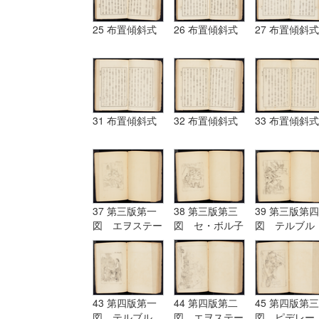
25 布置傾斜式
26 布置傾斜式
27 布置傾斜式
31 布置傾斜式
32 布置傾斜式
33 布置傾斜式
37 第三版第一
38 第三版第三
39 第三版第四
図 エヲステー
図 セ・ボル子
図 テルブル
ド Aostade
ツト I.Burnet
グ terburg
43 第四版第一
44 第四版第二
45 第四版第三
図 テルブル
図 エヲステー
図 ピデレー