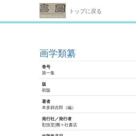
トップに戻る
画学類纂
巻号
第一集
版
初版
著者
本多錦吉郎（編）
発行社／発行者
彰技堂|團々社書店
出版年月日