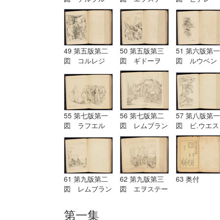
グ Terburg
ド Aostade
ル PDeLwer
49 第五版第二
50 第五版第三
51 第六版第一
図 コルレジ
図 ギドーヲ
図 ルウベン
オ Corregio
Guido
ス Reubens
55 第七版第一
56 第七版第二
57 第八版第一
図 ラフエル
図 レムブラン
図 ビ.ウエス
Raffaelle
ド Rembrandt
ト B.West
61 第九版第二
62 第九版第三
63 奥付
図 レムブラン
図 エヲステー
ド Rembrandt
ド Aostade
第一集