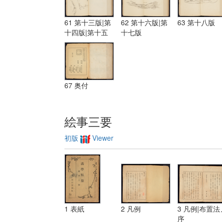
61 第十三版|第
62 第十六版|第
63 第十八版
十四版|第十五
十七版
版
67 奥付
絵事三要
初版
Viewer
1 表紙
2 凡例
3 凡例|布置法
序