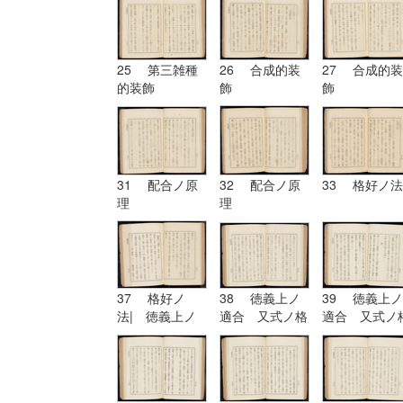
25 第三雑種
26 合成的装
27 合成的装
的装飾
飾
飾
31 配合ノ原
32 配合ノ原
33 格好ノ法
理
理
37 格好ノ
38 徳義上ノ
39 徳義上ノ
法| 徳義上ノ
適合 又式ノ格
適合 又式ノ
適合 又式ノ格
好
好| 形
好