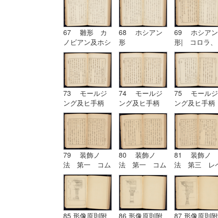
67 雛形 カ
68 ホシアン
69 ホシアン
ノビアン及ホシ
形
形| コロラ、
アン| ホシア
カンパニユラ
ン形
及ヒ幹
73 モールジ
74 モールジ
75 モールジ
ング及ヒ手柄
ング及ヒ手柄
ング及ヒ手柄
79 装飾ノ
80 装飾ノ
81 装飾ノ
法 第一 コム
法 第一 コム
法 第三 レ
プリケーション
プリケーション
チーシヨン|
及ヒコンヒユー
及ヒコンヒユー
装飾ノ法 第
シヨン
シヨン| 装飾
四 アルテレ
ノ法 第二 ユ
シヨン
ーリスミー|
85 形像原則附
86 形像原則附
87 形像原則附