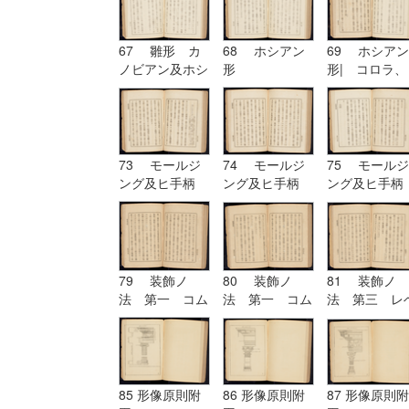
67 雛形 カ
68 ホシアン
69 ホシアン
ノビアン及ホシ
形
形| コロラ、
アン| ホシア
カンパニユラ
ン形
及ヒ幹
73 モールジ
74 モールジ
75 モールジ
ング及ヒ手柄
ング及ヒ手柄
ング及ヒ手柄
79 装飾ノ
80 装飾ノ
81 装飾ノ
法 第一 コム
法 第一 コム
法 第三 レ
プリケーション
プリケーション
チーシヨン|
及ヒコンヒユー
及ヒコンヒユー
装飾ノ法 第
シヨン
シヨン| 装飾
四 アルテレ
ノ法 第二 ユ
シヨン
ーリスミー|
85 形像原則附
86 形像原則附
87 形像原則附
装飾ノ法 第