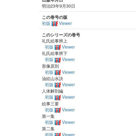
明治23年9月30日
この巻号の版
初版
Viewer
このシリーズの巻号
礼氏絵事辨上
初版
Viewer
礼氏絵事辨下
初版
Viewer
形像原則
初版
Viewer
油絵山水訣
初版
Viewer
人体解剖編
初版
Viewer
絵事三要
初版
Viewer
第一集
初版
Viewer
第二集
初版
Viewer