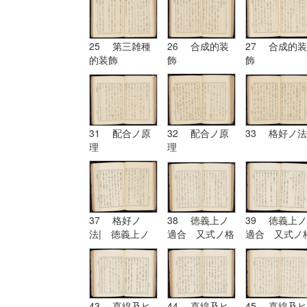
25 第三雑種
26 合成的装
27 合成的装
的装飾
飾
飾
31 配合ノ原
32 配合ノ原
33 格好ノ法
理
理
37 格好ノ
38 徳義上ノ
39 徳義上ノ
法| 徳義上ノ
適合 又式ノ格
適合 又式ノ
適合 又式ノ格
好
好| 形
好
43 直線及ヒ
44 直線及ヒ
45 直線及ヒ