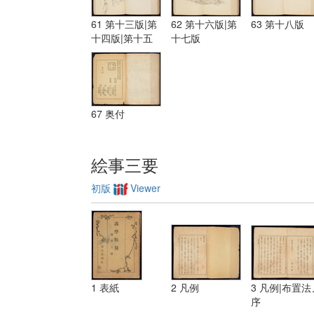
61 第十三版|第
62 第十六版|第
63 第十八版
十四版|第十五
十七版
版
67 奥付
絵事三要
初版
Viewer
1 表紙
2 凡例
3 凡例|布置法
序