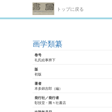
トップに戻る
画学類纂
巻号
礼氏絵事辨下
版
初版
著者
本多錦吉郎（編）
発行社／発行者
彰技堂・團々社書店
出版年月日