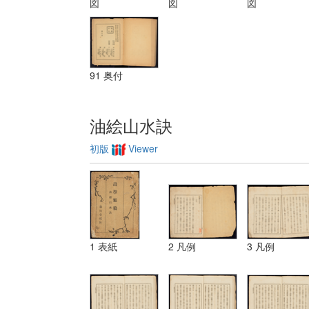
図
図
図
三 レベチーシ
ヨン
91 奥付
油絵山水訣
初版
Viewer
1 表紙
2 凡例
3 凡例