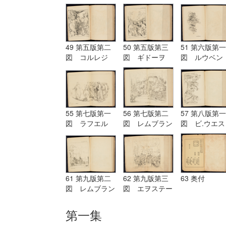
グ Terburg
ド Aostade
ル PDeLwer
49 第五版第二
50 第五版第三
51 第六版第一
図 コルレジ
図 ギドーヲ
図 ルウベン
オ Corregio
Guido
ス Reubens
55 第七版第一
56 第七版第二
57 第八版第一
図 ラフエル
図 レムブラン
図 ビ.ウエス
Raffaelle
ド Rembrandt
ト B.West
61 第九版第二
62 第九版第三
63 奥付
図 レムブラン
図 エヲステー
ド Rembrandt
ド Aostade
第一集