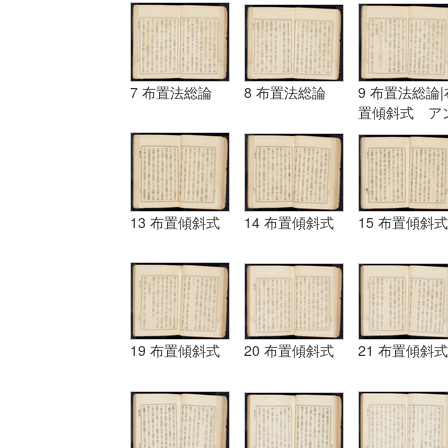
7 布置法総論
8 布置法総論
9 布置法総論|
置傾斜式 ア
ギュラール、
ムポシシヨン
13 布置傾斜式
14 布置傾斜式
15 布置傾斜式
19 布置傾斜式
20 布置傾斜式
21 布置傾斜式