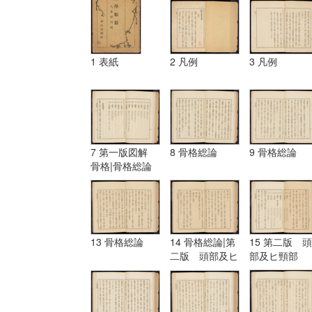
1 表紙
2 凡例
3 凡例
7 第一版図解
8 骨格総論
9 骨格総論
骨格|骨格総論
13 骨格総論
14 骨格総論|第
15 第二版 頭
二版 頭部及ヒ
部及ヒ頸部
頸部