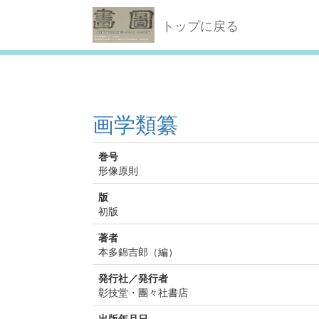
トップに戻る
画学類纂
巻号
形像原則
版
初版
著者
本多錦吉郎（編）
発行社／発行者
彰技堂・團々社書店
出版年月日