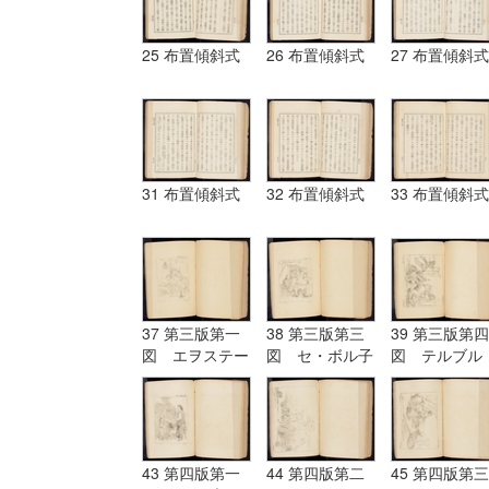
25 布置傾斜式
26 布置傾斜式
27 布置傾斜式
31 布置傾斜式
32 布置傾斜式
33 布置傾斜式
37 第三版第一
38 第三版第三
39 第三版第四
図 エヲステー
図 セ・ボル子
図 テルブル
ド Aostade
ツト I.Burnet
グ terburg
43 第四版第一
44 第四版第二
45 第四版第三