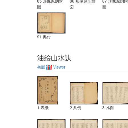
85 形像原則附
86 形像原則附
87 形像原則附
装飾ノ法 第
図
図
図
三 レベチーシ
ヨン
91 奥付
油絵山水訣
初版
Viewer
1 表紙
2 凡例
3 凡例