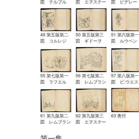
図 テルブル
図 エヲステー
図 ピデレー
グ Terburg
ド Aostade
ル PDeLwer
49 第五版第二
50 第五版第三
51 第六版第一
図 コルレジ
図 ギドーヲ
図 ルウベン
オ Corregio
Guido
ス Reubens
55 第七版第一
56 第七版第二
57 第八版第一
図 ラフエル
図 レムブラン
図 ビ.ウエス
Raffaelle
ド Rembrandt
ト B.West
61 第九版第二
62 第九版第三
63 奥付
図 レムブラン
図 エヲステー
ド Rembrandt
ド Aostade
第一集