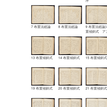
序
7 布置法総論
8 布置法総論
9 布置法総論|
置傾斜式 ア
ギュラール、
ムポシシヨン
13 布置傾斜式
14 布置傾斜式
15 布置傾斜式
19 布置傾斜式
20 布置傾斜式
21 布置傾斜式