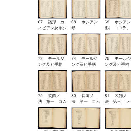
六 ヲキボイド
67 雛形 カ
68 ホシアン
69 ホシアン
ノビアン及ホシ
形
形| コロラ、
アン| ホシア
カンパニユラ
ン形
及ヒ幹
73 モールジ
74 モールジ
75 モールジ
ング及ヒ手柄
ング及ヒ手柄
ング及ヒ手柄
79 装飾ノ
80 装飾ノ
81 装飾ノ
法 第一 コム
法 第一 コム
法 第三 レ
プリケーション
プリケーション
チーシヨン|
及ヒコンヒユー
及ヒコンヒユー
装飾ノ法 第
シヨン
シヨン| 装飾
四 アルテレ
ノ法 第二 ユ
シヨン
ーリスミー|