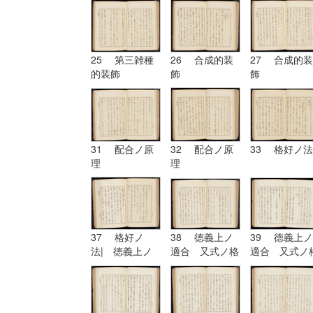
25 第三雑種
26 合成的装
27 合成的装
的装飾
飾
飾
31 配合ノ原
32 配合ノ原
33 格好ノ法
理
理
37 格好ノ
38 徳義上ノ
39 徳義上ノ
法| 徳義上ノ
適合 又式ノ格
適合 又式ノ
適合 又式ノ格
好
好| 形
好