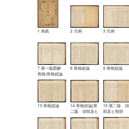
1 表紙
2 凡例
3 凡例
7 第一版図解
8 骨格総論
9 骨格総論
骨格|骨格総論
13 骨格総論
14 骨格総論|第
15 第二版 頭
二版 頭部及ヒ
部及ヒ頸部
頸部