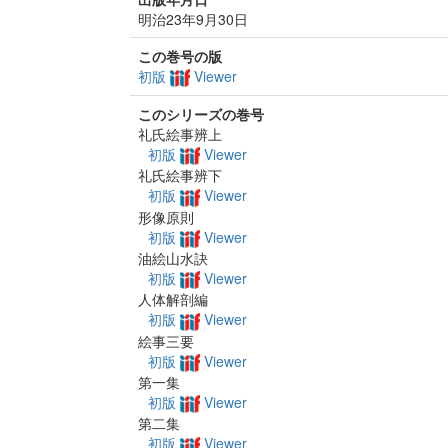
明治23年9月30日
この巻号の版
初版
Viewer
このシリーズの巻号
礼氏絵事辨上
初版
Viewer
礼氏絵事辨下
初版
Viewer
形像原則
初版
Viewer
油絵山水訣
初版
Viewer
人体解剖編
初版
Viewer
絵事三要
初版
Viewer
第一集
初版
Viewer
第二集
初版
Viewer