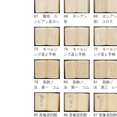
67 雛形 カ
68 ホシアン
69 ホシアン
ノビアン及ホシ
形
形| コロラ、
アン| ホシア
カンパニユラ
ン形
及ヒ幹
73 モールジ
74 モールジ
75 モールジ
ング及ヒ手柄
ング及ヒ手柄
ング及ヒ手柄
79 装飾ノ
80 装飾ノ
81 装飾ノ
法 第一 コム
法 第一 コム
法 第三 レ
プリケーション
プリケーション
チーシヨン|
及ヒコンヒユー
及ヒコンヒユー
装飾ノ法 第
シヨン
シヨン| 装飾
四 アルテレ
ノ法 第二 ユ
シヨン
ーリスミー|
85 形像原則附
86 形像原則附
87 形像原則附