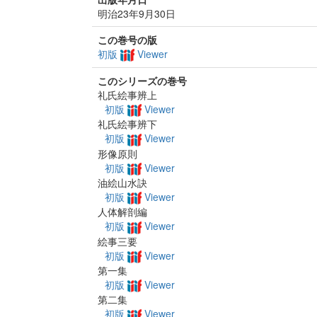
明治23年9月30日
この巻号の版
初版
Viewer
このシリーズの巻号
礼氏絵事辨上
初版
Viewer
礼氏絵事辨下
初版
Viewer
形像原則
初版
Viewer
油絵山水訣
初版
Viewer
人体解剖編
初版
Viewer
絵事三要
初版
Viewer
第一集
初版
Viewer
第二集
初版
Viewer