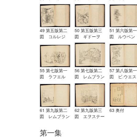
グ Terburg
ド Aostade
ル PDeLwer
49 第五版第二
50 第五版第三
51 第六版第一
図 コルレジ
図 ギドーヲ
図 ルウベン
オ Corregio
Guido
ス Reubens
55 第七版第一
56 第七版第二
57 第八版第一
図 ラフエル
図 レムブラン
図 ビ.ウエス
Raffaelle
ド Rembrandt
ト B.West
61 第九版第二
62 第九版第三
63 奥付
図 レムブラン
図 エヲステー
ド Rembrandt
ド Aostade
第一集