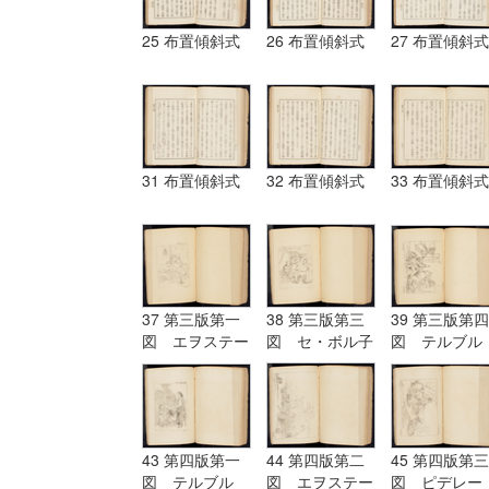
25 布置傾斜式
26 布置傾斜式
27 布置傾斜式
31 布置傾斜式
32 布置傾斜式
33 布置傾斜式
37 第三版第一
38 第三版第三
39 第三版第四
図 エヲステー
図 セ・ボル子
図 テルブル
ド Aostade
ツト I.Burnet
グ terburg
43 第四版第一
44 第四版第二
45 第四版第三
図 テルブル
図 エヲステー
図 ピデレー