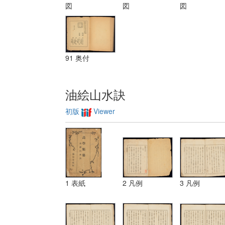
装飾ノ法 第
図
図
図
三 レベチーシ
ヨン
91 奥付
油絵山水訣
初版
Viewer
1 表紙
2 凡例
3 凡例