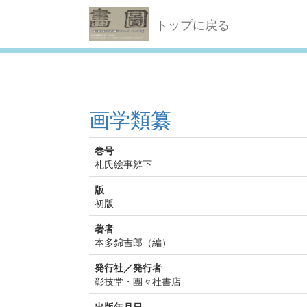
トップに戻る
画学類纂
巻号
礼氏絵事辨下
版
初版
著者
本多錦吉郎（編）
発行社／発行者
彰技堂・團々社書店
出版年月日