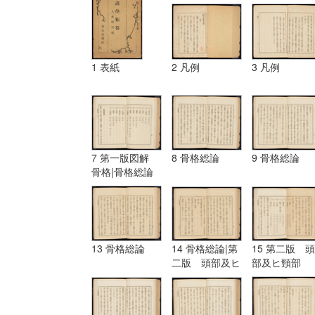
1 表紙
2 凡例
3 凡例
7 第一版図解
8 骨格総論
9 骨格総論
骨格|骨格総論
13 骨格総論
14 骨格総論|第
15 第二版 頭
二版 頭部及ヒ
部及ヒ頸部
頸部