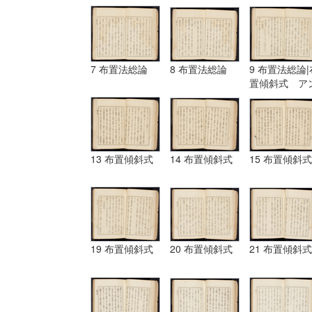
7 布置法総論
8 布置法総論
9 布置法総論|
置傾斜式 ア
ギュラール、
ムポシシヨン
13 布置傾斜式
14 布置傾斜式
15 布置傾斜式
19 布置傾斜式
20 布置傾斜式
21 布置傾斜式