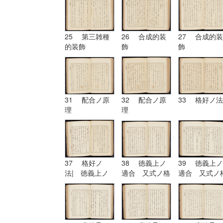
25 第三雑種
26 合成的装
27 合成的装
的装飾
飾
飾
31 配合ノ原
32 配合ノ原
33 格好ノ法
理
理
37 格好ノ
38 徳義上ノ
39 徳義上ノ
法| 徳義上ノ
適合 又式ノ格
適合 又式ノ
適合 又式ノ格
好
好| 形
好