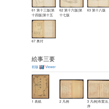
61 第十三版|第
62 第十六版|第
63 第十八版
十四版|第十五
十七版
版
67 奥付
絵事三要
初版
Viewer
1 表紙
2 凡例
3 凡例|布置法
序