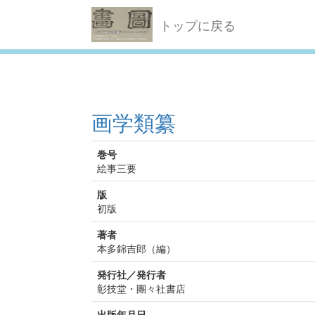
トップに戻る
画学類纂
巻号
絵事三要
版
初版
著者
本多錦吉郎（編）
発行社／発行者
彰技堂・團々社書店
出版年月日