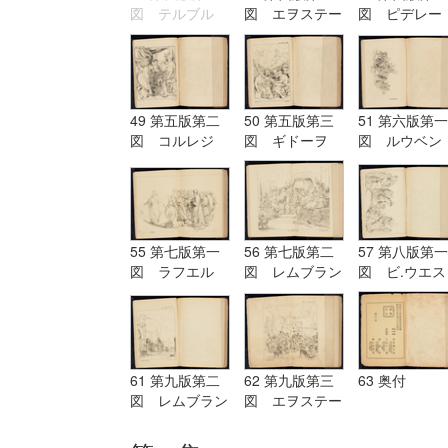
図 テルブル
図 エヲステー
図 ピデレー
グ Terburg
ド Aostade
ル PDeLwer
49 第五版第二
50 第五版第三
51 第六版第一
図 コルレジ
図 ギドーヲ
図 ルウベン
オ Corregio
Guido
ス Reubens
55 第七版第一
56 第七版第二
57 第八版第一
図 ラフエル
図 レムブラン
図 ビ.ウエス
Raffaelle
ド Rembrandt
ト B.West
61 第九版第二
62 第九版第三
63 奥付
図 レムブラン
図 エヲステー
ド Rembrandt
ド Aostade