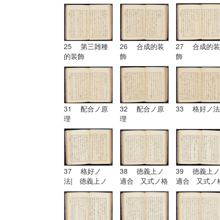
擬的装飾
25 第三雑種
26 合成的装
27 合成的装
的装飾
飾
飾
31 配合ノ原
32 配合ノ原
33 格好ノ法
理
理
37 格好ノ
38 徳義上ノ
39 徳義上ノ
法| 徳義上ノ
適合 又式ノ格
適合 又式ノ
適合 又式ノ格
好
好| 形
好