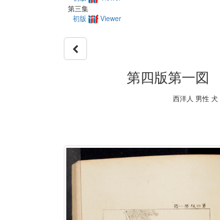
第三集
初版
Viewer
第四版第一図 テ
西洋人 男性 犬