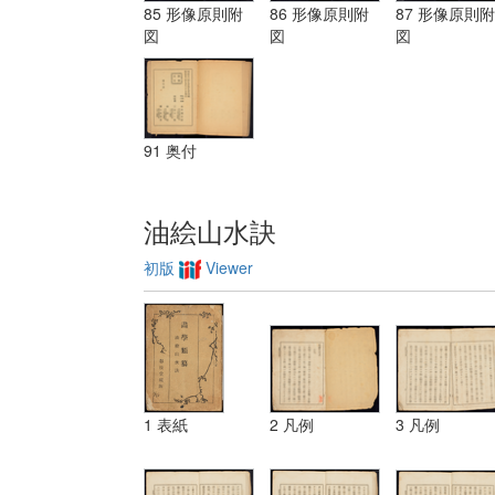
ーリスミー|
85 形像原則附
86 形像原則附
87 形像原則附
装飾ノ法 第
図
図
図
三 レベチーシ
ヨン
91 奥付
油絵山水訣
初版
Viewer
1 表紙
2 凡例
3 凡例