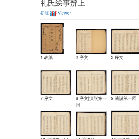
礼氏絵事辨上
初版
Viewer
1 表紙
2 序文
3 序文
7 序文
8 序文|演説第一
9 演説第一回
回