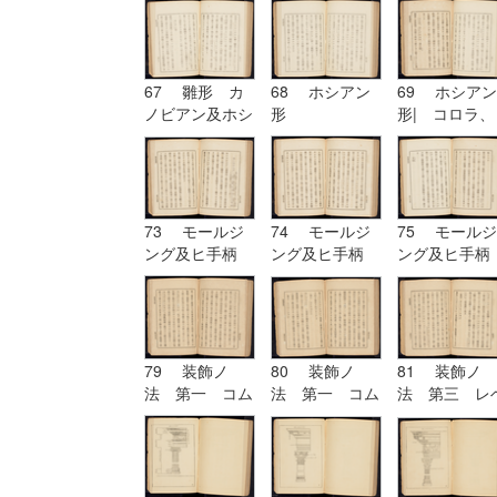
六 ヲキボイド
67 雛形 カ
68 ホシアン
69 ホシアン
ノビアン及ホシ
形
形| コロラ、
アン| ホシア
カンパニユラ
ン形
及ヒ幹
73 モールジ
74 モールジ
75 モールジ
ング及ヒ手柄
ング及ヒ手柄
ング及ヒ手柄
79 装飾ノ
80 装飾ノ
81 装飾ノ
法 第一 コム
法 第一 コム
法 第三 レ
プリケーション
プリケーション
チーシヨン|
及ヒコンヒユー
及ヒコンヒユー
装飾ノ法 第
シヨン
シヨン| 装飾
四 アルテレ
ノ法 第二 ユ
シヨン