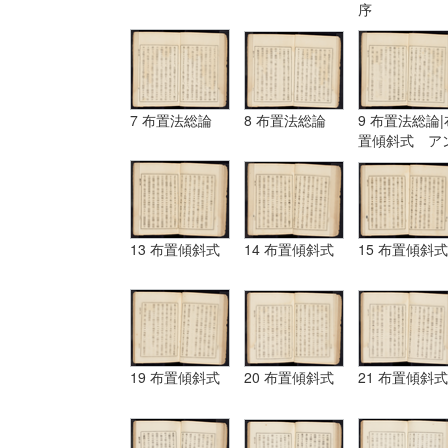
序
7 布置法総論
8 布置法総論
9 布置法総論|
置傾斜式 ア
ギュラール、
ムポシシヨン
13 布置傾斜式
14 布置傾斜式
15 布置傾斜式
19 布置傾斜式
20 布置傾斜式
21 布置傾斜式