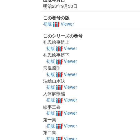
明治23年9月30日
この巻号の版
初版
Viewer
このシリーズの巻号
礼氏絵事辨上
初版
Viewer
礼氏絵事辨下
初版
Viewer
形像原則
初版
Viewer
油絵山水訣
初版
Viewer
人体解剖編
初版
Viewer
絵事三要
初版
Viewer
第一集
初版
Viewer
第二集
初版
Viewer