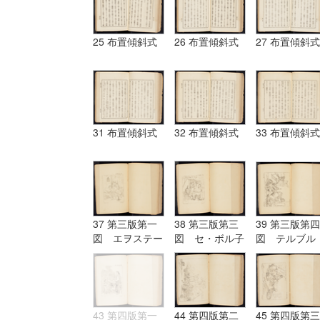
25 布置傾斜式
26 布置傾斜式
27 布置傾斜式
31 布置傾斜式
32 布置傾斜式
33 布置傾斜式
37 第三版第一
38 第三版第三
39 第三版第四
図 エヲステー
図 セ・ボル子
図 テルブル
ド Aostade
ツト I.Burnet
グ terburg
43 第四版第一
44 第四版第二
45 第四版第三