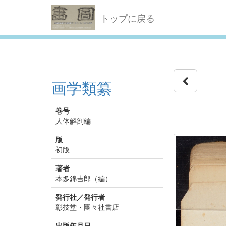
トップに戻る
画学類纂
巻号
人体解剖編
版
初版
著者
本多錦吉郎（編）
発行社／発行者
彰技堂・團々社書店
出版年月日