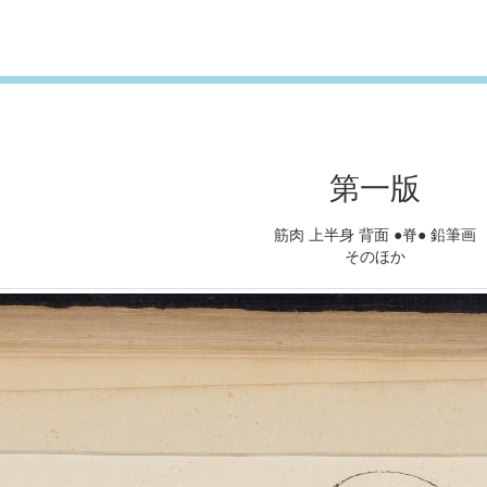
第一版
筋肉 上半身 背面 ●脊● 鉛筆画
そのほか