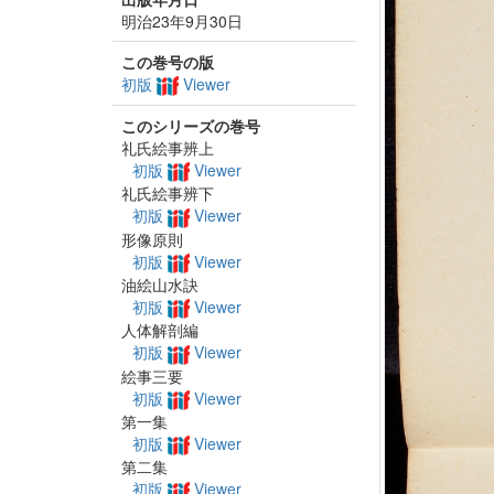
明治23年9月30日
この巻号の版
初版
Viewer
このシリーズの巻号
礼氏絵事辨上
初版
Viewer
礼氏絵事辨下
初版
Viewer
形像原則
初版
Viewer
油絵山水訣
初版
Viewer
人体解剖編
初版
Viewer
絵事三要
初版
Viewer
第一集
初版
Viewer
第二集
初版
Viewer