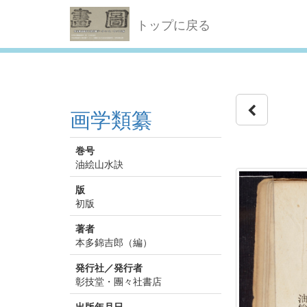
トップに戻る
画学類纂
巻号
油絵山水訣
版
初版
著者
本多錦吉郎（編）
発行社／発行者
彰技堂・團々社書店
出版年月日