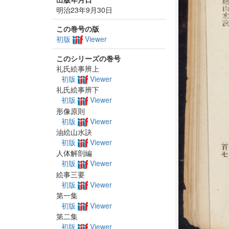
明治23年9月30日
この巻号の版
初版
Viewer
このシリーズの巻号
礼氏絵事辨上
初版
Viewer
礼氏絵事辨下
初版
Viewer
形像原則
初版
Viewer
油絵山水訣
初版
Viewer
人体解剖編
初版
Viewer
絵事三要
初版
Viewer
第一集
初版
Viewer
第二集
初版
Viewer