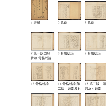
1 表紙
2 凡例
3 凡例
7 第一版図解
8 骨格総論
9 骨格総論
骨格|骨格総論
13 骨格総論
14 骨格総論|第
15 第二版 頭
二版 頭部及ヒ
部及ヒ頸部
頸部