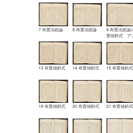
7 布置法総論
8 布置法総論
9 布置法総論|
置傾斜式 ア
ギュラール、
ムポシシヨン
13 布置傾斜式
14 布置傾斜式
15 布置傾斜式
19 布置傾斜式
20 布置傾斜式
21 布置傾斜式