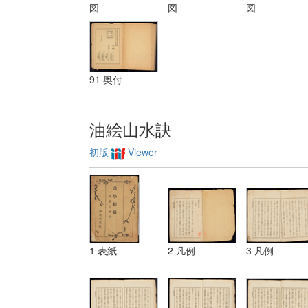
装飾ノ法 第
図
図
図
三 レベチーシ
ヨン
91 奥付
油絵山水訣
初版
Viewer
1 表紙
2 凡例
3 凡例