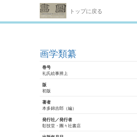
トップに戻る
画学類纂
巻号
礼氏絵事辨上
版
初版
著者
本多錦吉郎（編）
発行社／発行者
彰技堂・團々社書店
出版年月日