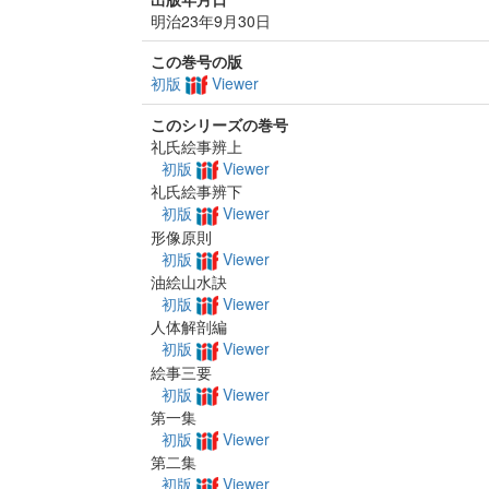
明治23年9月30日
この巻号の版
初版
Viewer
このシリーズの巻号
礼氏絵事辨上
初版
Viewer
礼氏絵事辨下
初版
Viewer
形像原則
初版
Viewer
油絵山水訣
初版
Viewer
人体解剖編
初版
Viewer
絵事三要
初版
Viewer
第一集
初版
Viewer
第二集
初版
Viewer