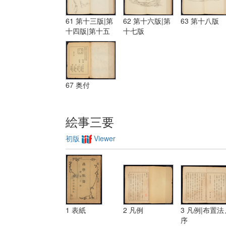
61 第十三版|第
62 第十六版|第
63 第十八版
十四版|第十五
十七版
版
67 奥付
絵事三要
初版
Viewer
1 表紙
2 凡例
3 凡例|布置法
序