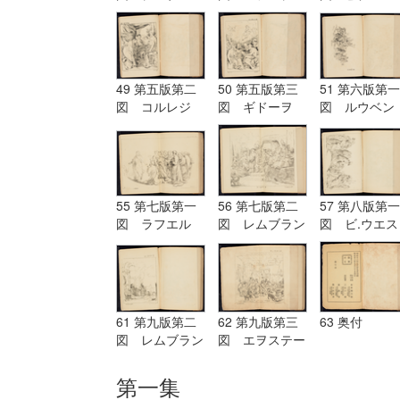
グ Terburg
ド Aostade
ル PDeLwer
49 第五版第二
50 第五版第三
51 第六版第一
図 コルレジ
図 ギドーヲ
図 ルウベン
オ Corregio
Guido
ス Reubens
55 第七版第一
56 第七版第二
57 第八版第一
図 ラフエル
図 レムブラン
図 ビ.ウエス
Raffaelle
ド Rembrandt
ト B.West
61 第九版第二
62 第九版第三
63 奥付
図 レムブラン
図 エヲステー
ド Rembrandt
ド Aostade
第一集