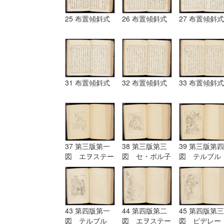
25 布置傾斜式
26 布置傾斜式
27 布置傾斜式
31 布置傾斜式
32 布置傾斜式
33 布置傾斜式
37 第三版第一
38 第三版第三
39 第三版第四
図 エヲステー
図 セ・ボル子
図 テルブル
ド Aostade
ツト I.Burnet
グ terburg
43 第四版第一
44 第四版第二
45 第四版第三
図 テルブル
図 エヲステー
図 ピデレー