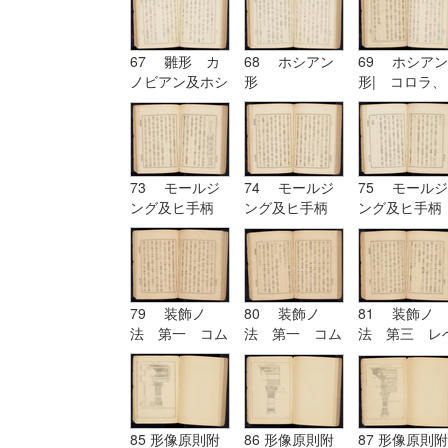
67 雛形 カ
68 ホシアン
69 ホシアン
ノビアン及ホシ
形
形| コロラ、
アン| ホシア
カンパニユラ
ン形
及ヒ幹
73 モールジ
74 モールジ
75 モールジ
ング及ヒ手柄
ング及ヒ手柄
ング及ヒ手柄
79 装飾ノ
80 装飾ノ
81 装飾ノ
法 第一 コム
法 第一 コム
法 第三 レ
プリケーション
プリケーション
チーシヨン|
及ヒコンヒユー
及ヒコンヒユー
装飾ノ法 第
シヨン
シヨン| 装飾
四 アルテレ
ノ法 第二 ユ
シヨン
ーリスミー|
85 形像原則附
86 形像原則附
87 形像原則附