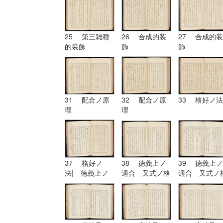
25 第三雑種
26 合成的装
27 合成的装
的装飾
飾
飾
31 配合ノ原
32 配合ノ原
33 格好ノ法
理
理
37 格好ノ
38 徳義上ノ
39 徳義上ノ
法| 徳義上ノ
適合 又式ノ格
適合 又式ノ
適合 又式ノ格
好
好| 形
好