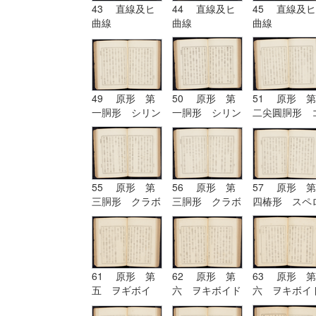
43 直線及ヒ
44 直線及ヒ
45 直線及ヒ
曲線
曲線
曲線
49 原形 第
50 原形 第
51 原形 第
一胴形 シリン
一胴形 シリン
二尖圓胴形 
ドル
ドル
ノイド
55 原形 第
56 原形 第
57 原形 第
三胴形 クラボ
三胴形 クラボ
四椿形 スペ
イド
イド| 原形
イド
第四椿形 スペ
ロイド
61 原形 第
62 原形 第
63 原形 第
五 ヲギボイ
六 ヲキボイド
六 ヲキボイ
ド| 原形 第