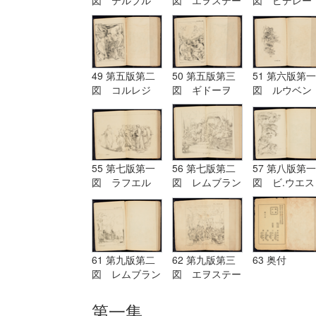
図 テルブル
図 エヲステー
図 ピデレー
グ Terburg
ド Aostade
ル PDeLwer
49 第五版第二
50 第五版第三
51 第六版第一
図 コルレジ
図 ギドーヲ
図 ルウベン
オ Corregio
Guido
ス Reubens
55 第七版第一
56 第七版第二
57 第八版第一
図 ラフエル
図 レムブラン
図 ビ.ウエス
Raffaelle
ド Rembrandt
ト B.West
61 第九版第二
62 第九版第三
63 奥付
図 レムブラン
図 エヲステー
ド Rembrandt
ド Aostade
第一集