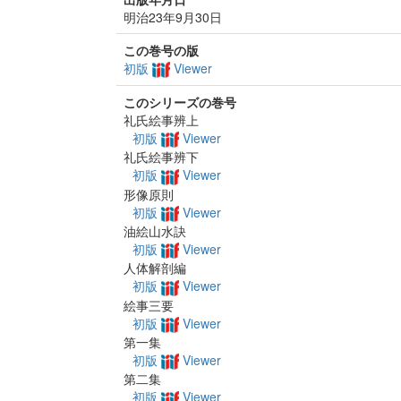
明治23年9月30日
この巻号の版
初版
Viewer
このシリーズの巻号
礼氏絵事辨上
初版
Viewer
礼氏絵事辨下
初版
Viewer
形像原則
初版
Viewer
油絵山水訣
初版
Viewer
人体解剖編
初版
Viewer
絵事三要
初版
Viewer
第一集
初版
Viewer
第二集
初版
Viewer