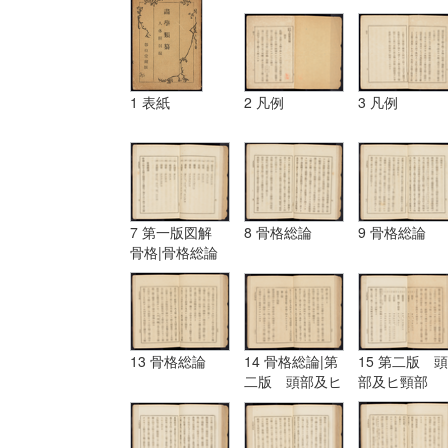
1 表紙
2 凡例
3 凡例
7 第一版図解
8 骨格総論
9 骨格総論
骨格|骨格総論
13 骨格総論
14 骨格総論|第
15 第二版 頭
二版 頭部及ヒ
部及ヒ頸部
頸部