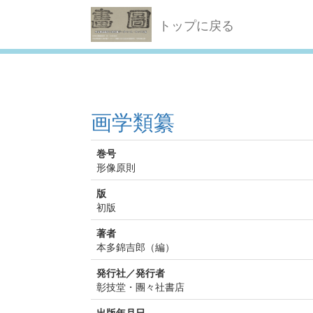
トップに戻る
画学類纂
巻号
形像原則
版
初版
著者
本多錦吉郎（編）
発行社／発行者
彰技堂・團々社書店
出版年月日