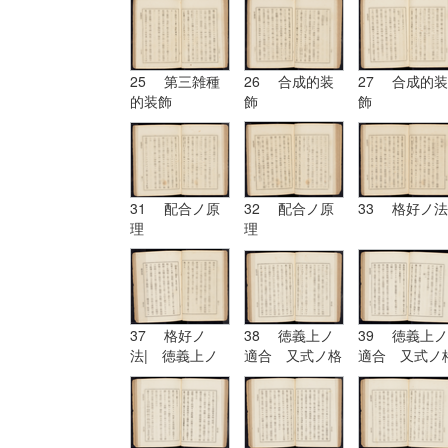
25 第三雑種
26 合成的装
27 合成的装
的装飾
飾
飾
31 配合ノ原
32 配合ノ原
33 格好ノ法
理
理
37 格好ノ
38 徳義上ノ
39 徳義上ノ
法| 徳義上ノ
適合 又式ノ格
適合 又式ノ
適合 又式ノ格
好
好| 形
好