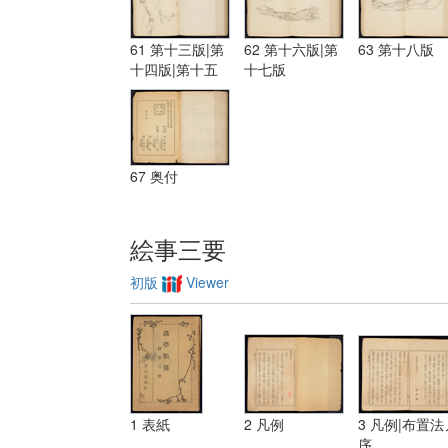
61 第十三版|第
62 第十六版|第
63 第十八版
十四版|第十五
十七版
版
67 奥付
絵事三要
初版
Viewer
1 表紙
2 凡例
3 凡例|布置法
序