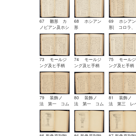
六 ヲキボイド
67 雛形 カ
68 ホシアン
69 ホシアン
ノビアン及ホシ
形
形| コロラ、
アン| ホシア
カンパニユラ
ン形
及ヒ幹
73 モールジ
74 モールジ
75 モールジ
ング及ヒ手柄
ング及ヒ手柄
ング及ヒ手柄
79 装飾ノ
80 装飾ノ
81 装飾ノ
法 第一 コム
法 第一 コム
法 第三 レ
プリケーション
プリケーション
チーシヨン|
及ヒコンヒユー
及ヒコンヒユー
装飾ノ法 第
シヨン
シヨン| 装飾
四 アルテレ
ノ法 第二 ユ
シヨン
ーリスミー|
85 形像原則附
86 形像原則附
87 形像原則附