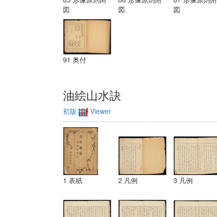
装飾ノ法 第
図
図
図
三 レベチーシ
ヨン
91 奥付
油絵山水訣
初版
Viewer
1 表紙
2 凡例
3 凡例