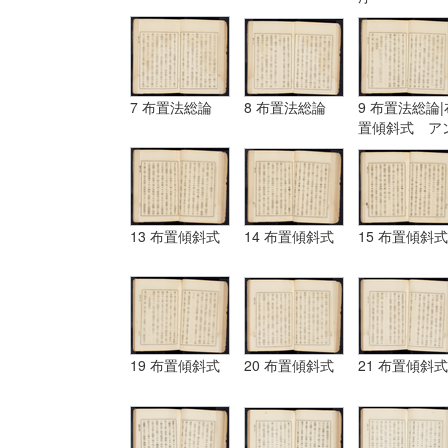
7 布置法総論
8 布置法総論
9 布置法総論|
置傾斜式 ア
ギュラール、
ムポシシヨン
13 布置傾斜式
14 布置傾斜式
15 布置傾斜式
19 布置傾斜式
20 布置傾斜式
21 布置傾斜式