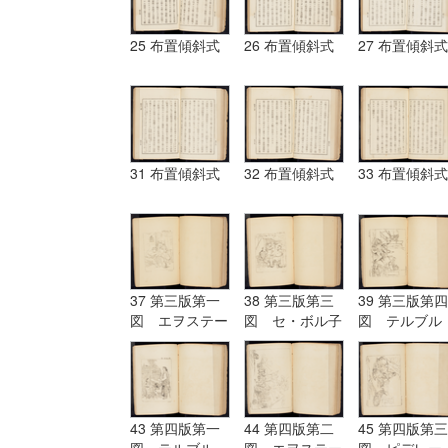
25 布置傾斜式
26 布置傾斜式
27 布置傾斜式
31 布置傾斜式
32 布置傾斜式
33 布置傾斜式
37 第三版第一
38 第三版第三
39 第三版第四
図 エヲステー
図 セ・ボル子
図 テルブル
ド Aostade
ツト I.Burnet
グ terburg
43 第四版第一
44 第四版第二
45 第四版第三