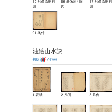
85 形像原則附
86 形像原則附
87 形像原則附
装飾ノ法 第
図
図
図
三 レベチーシ
ヨン
91 奥付
油絵山水訣
初版
Viewer
1 表紙
2 凡例
3 凡例