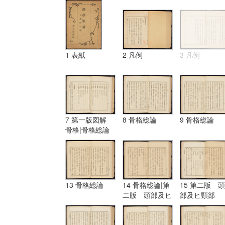
1 表紙
2 凡例
3 凡例
7 第一版図解
8 骨格総論
9 骨格総論
骨格|骨格総論
13 骨格総論
14 骨格総論|第
15 第二版 頭
二版 頭部及ヒ
部及ヒ頸部
頸部