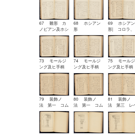
六 ヲキボイド
67 雛形 カ
68 ホシアン
69 ホシアン
ノビアン及ホシ
形
形| コロラ、
アン| ホシア
カンパニユラ
ン形
及ヒ幹
73 モールジ
74 モールジ
75 モールジ
ング及ヒ手柄
ング及ヒ手柄
ング及ヒ手柄
79 装飾ノ
80 装飾ノ
81 装飾ノ
法 第一 コム
法 第一 コム
法 第三 レ
プリケーション
プリケーション
チーシヨン|
及ヒコンヒユー
及ヒコンヒユー
装飾ノ法 第
シヨン
シヨン| 装飾
四 アルテレ
ノ法 第二 ユ
シヨン
ーリスミー|