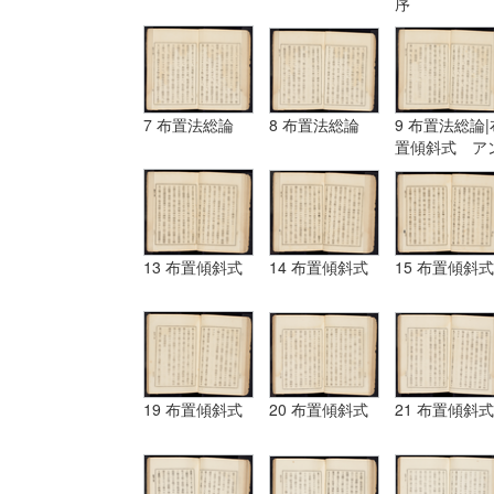
序
7 布置法総論
8 布置法総論
9 布置法総論|
置傾斜式 ア
ギュラール、
ムポシシヨン
13 布置傾斜式
14 布置傾斜式
15 布置傾斜式
19 布置傾斜式
20 布置傾斜式
21 布置傾斜式