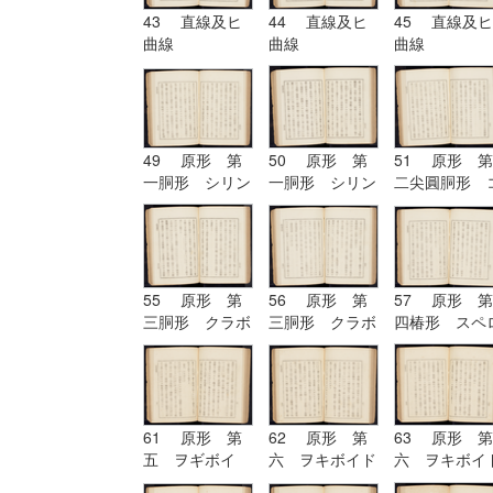
43 直線及ヒ
44 直線及ヒ
45 直線及ヒ
曲線
曲線
曲線
49 原形 第
50 原形 第
51 原形 第
一胴形 シリン
一胴形 シリン
二尖圓胴形 
ドル
ドル
ノイド
55 原形 第
56 原形 第
57 原形 第
三胴形 クラボ
三胴形 クラボ
四椿形 スペ
イド
イド| 原形
イド
第四椿形 スペ
ロイド
61 原形 第
62 原形 第
63 原形 第
五 ヲギボイ
六 ヲキボイド
六 ヲキボイ
ド| 原形 第