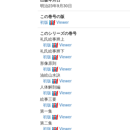
明治23年9月30日
この巻号の版
初版
Viewer
このシリーズの巻号
礼氏絵事辨上
初版
Viewer
礼氏絵事辨下
初版
Viewer
形像原則
初版
Viewer
油絵山水訣
初版
Viewer
人体解剖編
初版
Viewer
絵事三要
初版
Viewer
第一集
初版
Viewer
第二集
初版
Viewer