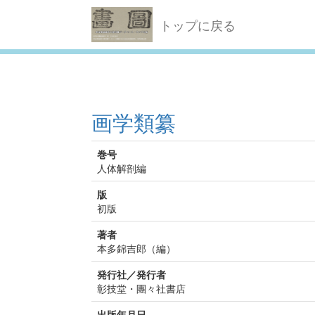
トップに戻る
画学類纂
巻号
人体解剖編
版
初版
著者
本多錦吉郎（編）
発行社／発行者
彰技堂・團々社書店
出版年月日