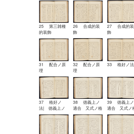
25 第三雑種
26 合成的装
27 合成的装
的装飾
飾
飾
31 配合ノ原
32 配合ノ原
33 格好ノ法
理
理
37 格好ノ
38 徳義上ノ
39 徳義上ノ
法| 徳義上ノ
適合 又式ノ格
適合 又式ノ
適合 又式ノ格
好
好| 形
好