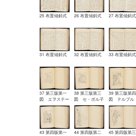
25 布置傾斜式
26 布置傾斜式
27 布置傾斜式
31 布置傾斜式
32 布置傾斜式
33 布置傾斜式
37 第三版第一
38 第三版第三
39 第三版第四
図 エヲステー
図 セ・ボル子
図 テルブル
ド Aostade
ツト I.Burnet
グ terburg
43 第四版第一
44 第四版第二
45 第四版第三