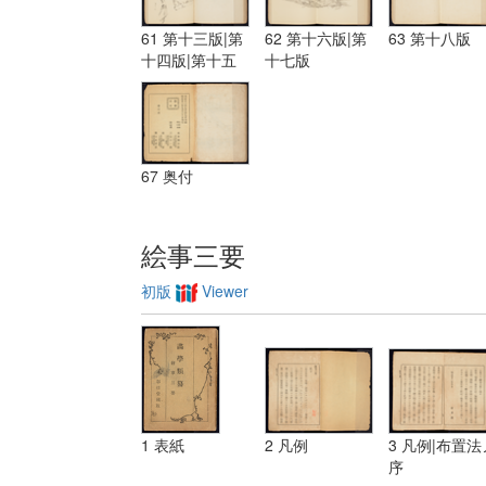
61 第十三版|第
62 第十六版|第
63 第十八版
十四版|第十五
十七版
版
67 奥付
絵事三要
初版
Viewer
1 表紙
2 凡例
3 凡例|布置法
序