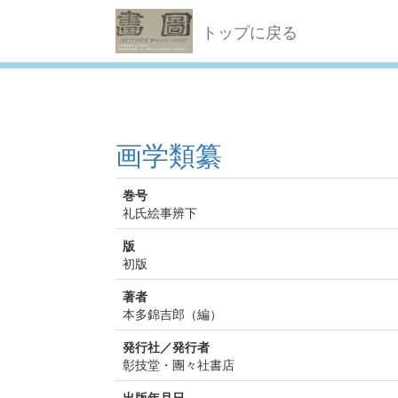
トップに戻る
画学類纂
巻号
礼氏絵事辨下
版
初版
著者
本多錦吉郎（編）
発行社／発行者
彰技堂・團々社書店
出版年月日