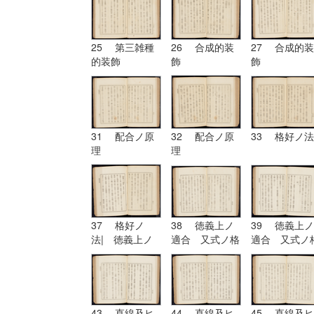
25 第三雑種
26 合成的装
27 合成的装
的装飾
飾
飾
31 配合ノ原
32 配合ノ原
33 格好ノ法
理
理
37 格好ノ
38 徳義上ノ
39 徳義上ノ
法| 徳義上ノ
適合 又式ノ格
適合 又式ノ
適合 又式ノ格
好
好| 形
好
43 直線及ヒ
44 直線及ヒ
45 直線及ヒ