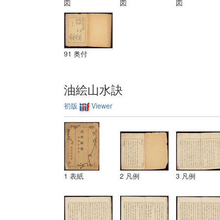
図
図
図
三 レベチーシ
ヨン
91 奥付
油絵山水訣
初版
Viewer
1 表紙
2 凡例
3 凡例