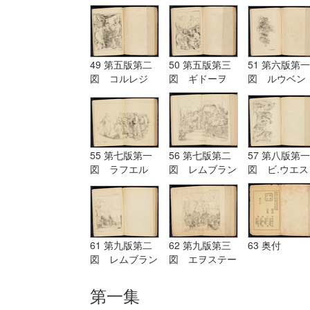
グ Terburg
ド Aostade
ル PDeLwer
49 第五版第二
50 第五版第三
51 第六版第一
図 コルレジ
図 ギドーヲ
図 ルウベン
オ Corregio
Guido
ス Reubens
55 第七版第一
56 第七版第二
57 第八版第一
図 ラフエル
図 レムブラン
図 ビ.ウエス
Raffaelle
ド Rembrandt
ト B.West
61 第九版第二
62 第九版第三
63 奥付
図 レムブラン
図 エヲステー
ド Rembrandt
ド Aostade
第一集