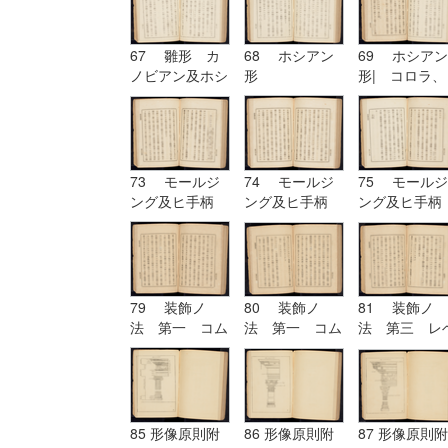
67 雛形 カ
68 ホシアン
69 ホシアン
ノビアン及ホシ
形
形| コロラ、
アン| ホシア
カンパニユラ
ン形
及ヒ幹
73 モールジ
74 モールジ
75 モールジ
ング及ヒ手柄
ング及ヒ手柄
ング及ヒ手柄
79 装飾ノ
80 装飾ノ
81 装飾ノ
法 第一 コム
法 第一 コム
法 第三 レ
プリケーション
プリケーション
チーシヨン|
及ヒコンヒユー
及ヒコンヒユー
装飾ノ法 第
シヨン
シヨン| 装飾
四 アルテレ
ノ法 第二 ユ
シヨン
ーリスミー|
85 形像原則附
86 形像原則附
87 形像原則附
装飾ノ法 第