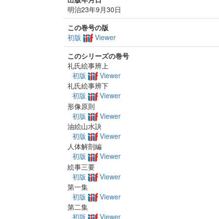
明治23年9月30日
この巻号の版
初版
Viewer
このシリーズの巻号
礼氏絵事辨上
初版
Viewer
礼氏絵事辨下
初版
Viewer
形像原則
初版
Viewer
油絵山水訣
初版
Viewer
人体解剖編
初版
Viewer
絵事三要
初版
Viewer
第一集
初版
Viewer
第二集
初版
Viewer