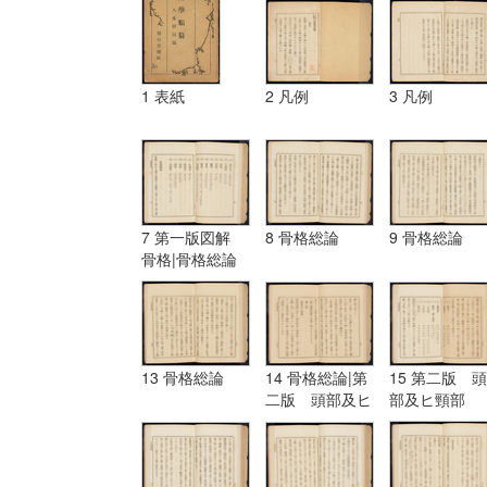
1 表紙
2 凡例
3 凡例
7 第一版図解
8 骨格総論
9 骨格総論
骨格|骨格総論
13 骨格総論
14 骨格総論|第
15 第二版 頭
二版 頭部及ヒ
部及ヒ頸部
頸部