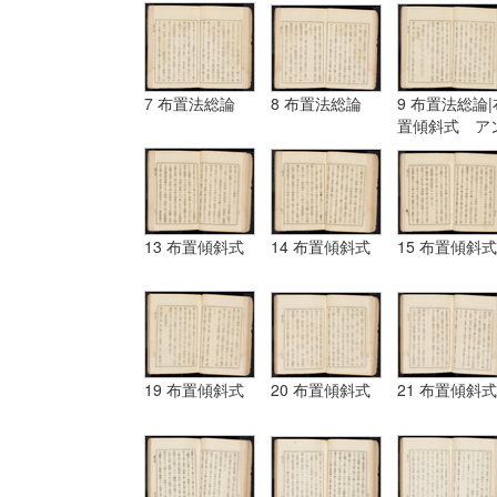
7 布置法総論
8 布置法総論
9 布置法総論|
置傾斜式 ア
ギュラール、
ムポシシヨン
13 布置傾斜式
14 布置傾斜式
15 布置傾斜式
19 布置傾斜式
20 布置傾斜式
21 布置傾斜式