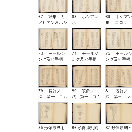
67 雛形 カ
68 ホシアン
69 ホシアン
ノビアン及ホシ
形
形| コロラ、
アン| ホシア
カンパニユラ
ン形
及ヒ幹
73 モールジ
74 モールジ
75 モールジ
ング及ヒ手柄
ング及ヒ手柄
ング及ヒ手柄
79 装飾ノ
80 装飾ノ
81 装飾ノ
法 第一 コム
法 第一 コム
法 第三 レ
プリケーション
プリケーション
チーシヨン|
及ヒコンヒユー
及ヒコンヒユー
装飾ノ法 第
シヨン
シヨン| 装飾
四 アルテレ
ノ法 第二 ユ
シヨン
ーリスミー|
85 形像原則附
86 形像原則附
87 形像原則附
装飾ノ法 第