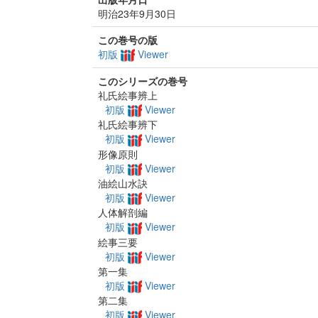
明治23年9月30日
この巻号の版
初版
Viewer
このシリーズの巻号
礼氏絵事辨上
初版
Viewer
礼氏絵事辨下
初版
Viewer
形像原則
初版
Viewer
油絵山水訣
初版
Viewer
人体解剖編
初版
Viewer
絵事三要
初版
Viewer
第一集
初版
Viewer
第二集
初版
Viewer