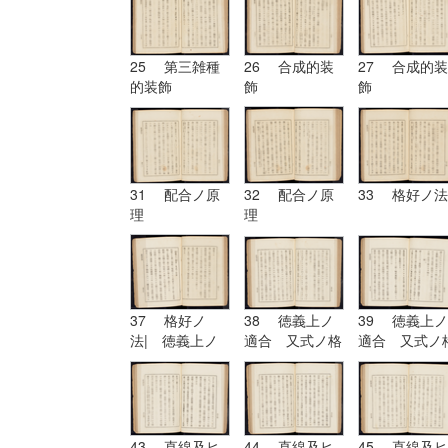
25 第三雑種
26 合成的装
27 合成的装
的装飾
飾
飾
31 配合ノ原
32 配合ノ原
33 格好ノ法
理
理
37 格好ノ
38 徳義上ノ
39 徳義上ノ
法| 徳義上ノ
適合 又式ノ格
適合 又式ノ
適合 又式ノ格
好
好| 形
好
43 直線及ヒ
44 直線及ヒ
45 直線及ヒ