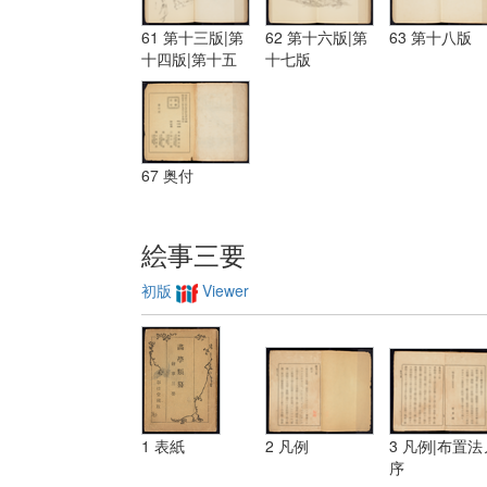
61 第十三版|第
62 第十六版|第
63 第十八版
十四版|第十五
十七版
版
67 奥付
絵事三要
初版
Viewer
1 表紙
2 凡例
3 凡例|布置法
序