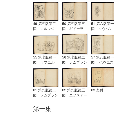
グ Terburg
ド Aostade
ル PDeLwer
49 第五版第二
50 第五版第三
51 第六版第一
図 コルレジ
図 ギドーヲ
図 ルウベン
オ Corregio
Guido
ス Reubens
55 第七版第一
56 第七版第二
57 第八版第一
図 ラフエル
図 レムブラン
図 ビ.ウエス
Raffaelle
ド Rembrandt
ト B.West
61 第九版第二
62 第九版第三
63 奥付
図 レムブラン
図 エヲステー
ド Rembrandt
ド Aostade
第一集