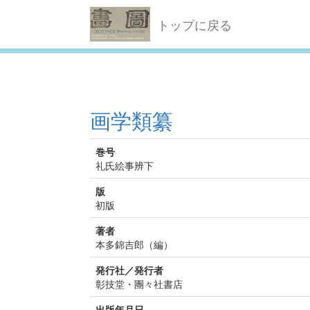
トップに戻る
画学類纂
巻号
礼氏絵事辨下
版
初版
著者
本多錦吉郎（編）
発行社／発行者
彰技堂・團々社書店
出版年月日