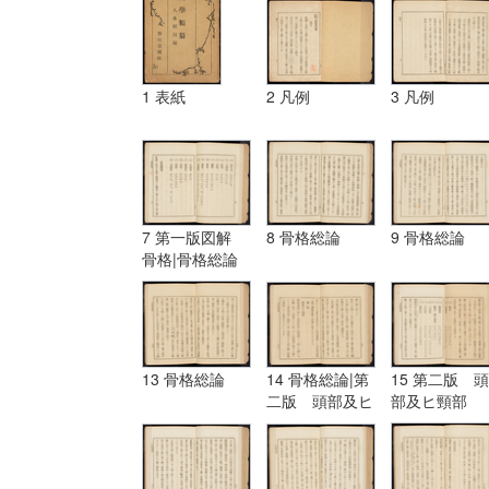
1 表紙
2 凡例
3 凡例
7 第一版図解
8 骨格総論
9 骨格総論
骨格|骨格総論
13 骨格総論
14 骨格総論|第
15 第二版 頭
二版 頭部及ヒ
部及ヒ頸部
頸部