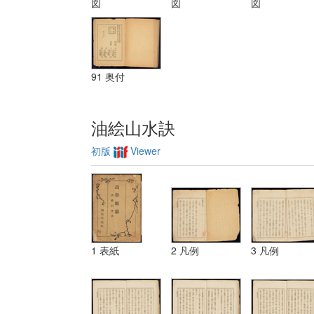
図
図
図
三 レベチーシ
ヨン
91 奥付
油絵山水訣
初版
Viewer
1 表紙
2 凡例
3 凡例