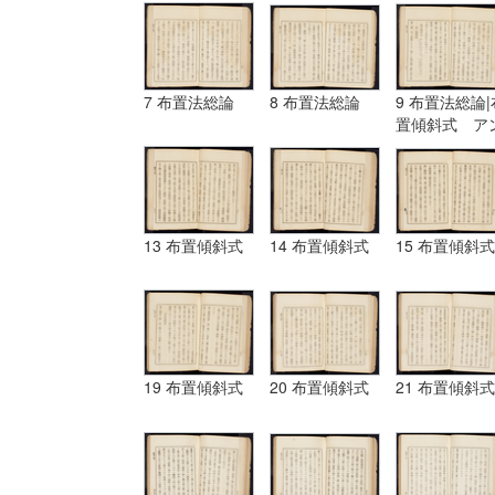
7 布置法総論
8 布置法総論
9 布置法総論|
置傾斜式 ア
ギュラール、
ムポシシヨン
13 布置傾斜式
14 布置傾斜式
15 布置傾斜式
19 布置傾斜式
20 布置傾斜式
21 布置傾斜式