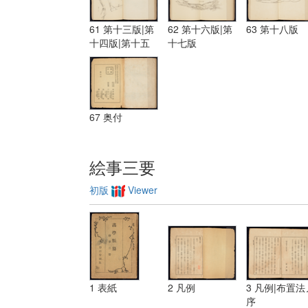
61 第十三版|第
62 第十六版|第
63 第十八版
十四版|第十五
十七版
版
67 奥付
絵事三要
初版
Viewer
1 表紙
2 凡例
3 凡例|布置法
序