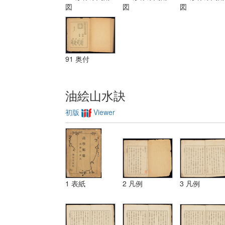
装飾ノ法 第
図
図
図
三 レベチーシ
ヨン
91 奥付
油絵山水訣
初版
Viewer
1 表紙
2 凡例
3 凡例