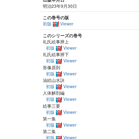
明治23年9月30日
この巻号の版
初版
Viewer
このシリーズの巻号
礼氏絵事辨上
初版
Viewer
礼氏絵事辨下
初版
Viewer
形像原則
初版
Viewer
油絵山水訣
初版
Viewer
人体解剖編
初版
Viewer
絵事三要
初版
Viewer
第一集
初版
Viewer
第二集
初版
Viewer