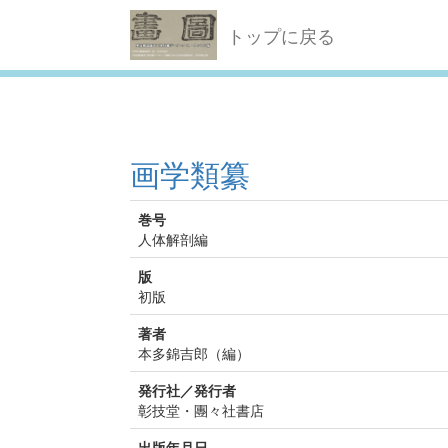
トップに戻る
画学類纂
巻号
人体解剖編
版
初版
著者
本多錦吉郎（編）
発行社／発行者
彰技堂・團々社書店
出版年月日