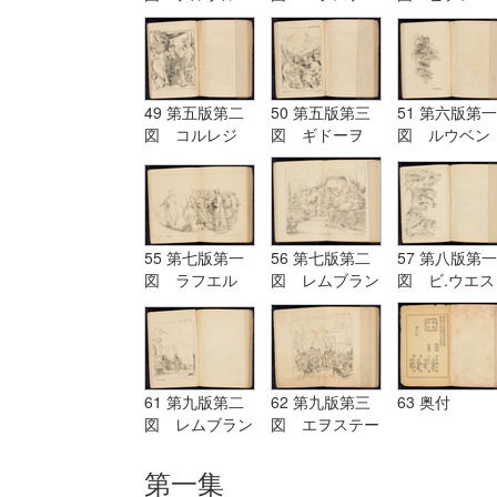
グ Terburg
ド Aostade
ル PDeLwer
49 第五版第二
50 第五版第三
51 第六版第一
図 コルレジ
図 ギドーヲ
図 ルウベン
オ Corregio
Guido
ス Reubens
55 第七版第一
56 第七版第二
57 第八版第一
図 ラフエル
図 レムブラン
図 ビ.ウエス
Raffaelle
ド Rembrandt
ト B.West
61 第九版第二
62 第九版第三
63 奥付
図 レムブラン
図 エヲステー
ド Rembrandt
ド Aostade
第一集