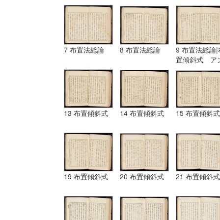
7 布置法総論
8 布置法総論
9 布置法総論|
置傾斜式 ア
ギュラール、
ムポシシヨン
13 布置傾斜式
14 布置傾斜式
15 布置傾斜式
19 布置傾斜式
20 布置傾斜式
21 布置傾斜式