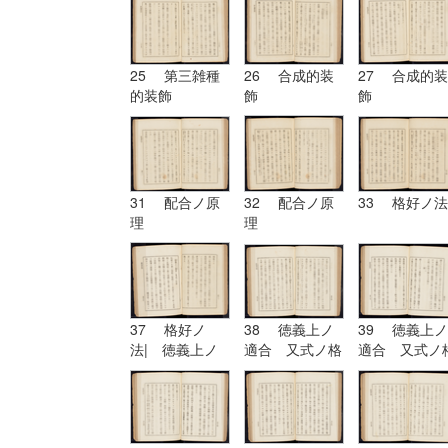
25 第三雑種
26 合成的装
27 合成的装
的装飾
飾
飾
31 配合ノ原
32 配合ノ原
33 格好ノ法
理
理
37 格好ノ
38 徳義上ノ
39 徳義上ノ
法| 徳義上ノ
適合 又式ノ格
適合 又式ノ
適合 又式ノ格
好
好| 形
好