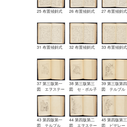
25 布置傾斜式
26 布置傾斜式
27 布置傾斜式
31 布置傾斜式
32 布置傾斜式
33 布置傾斜式
37 第三版第一
38 第三版第三
39 第三版第四
図 エヲステー
図 セ・ボル子
図 テルブル
ド Aostade
ツト I.Burnet
グ terburg
43 第四版第一
44 第四版第二
45 第四版第三
図 テルブル
図 エヲステー
図 ピデレー