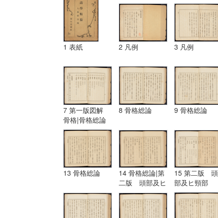
1 表紙
2 凡例
3 凡例
7 第一版図解
8 骨格総論
9 骨格総論
骨格|骨格総論
13 骨格総論
14 骨格総論|第
15 第二版 頭
二版 頭部及ヒ
部及ヒ頸部
頸部