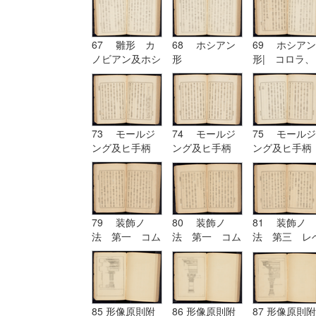
67 雛形 カ
68 ホシアン
69 ホシアン
ノビアン及ホシ
形
形| コロラ、
アン| ホシア
カンパニユラ
ン形
及ヒ幹
73 モールジ
74 モールジ
75 モールジ
ング及ヒ手柄
ング及ヒ手柄
ング及ヒ手柄
79 装飾ノ
80 装飾ノ
81 装飾ノ
法 第一 コム
法 第一 コム
法 第三 レ
プリケーション
プリケーション
チーシヨン|
及ヒコンヒユー
及ヒコンヒユー
装飾ノ法 第
シヨン
シヨン| 装飾
四 アルテレ
ノ法 第二 ユ
シヨン
ーリスミー|
85 形像原則附
86 形像原則附
87 形像原則附