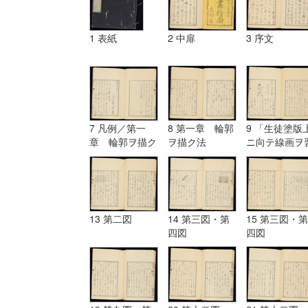
1 表紙
2 中扉
3 序文
7 凡例／第一
8 第一章 輪郭
9 「生徒塗版
章 輪郭ヲ描ク
ヲ描ク法
ニ向テ線画ヲ
法
フ図」
13 第二図
14 第三図・第
15 第三図・第
四図
四図