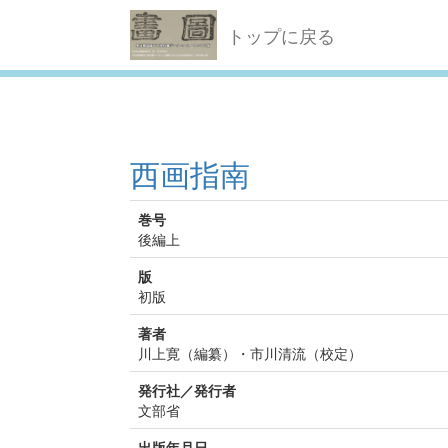
トップに戻る
西画指南
巻号
後編上
版
初版
著者
川上寛（編纂）・市川清流（校定）
発行社／発行者
文部省
出版年月日