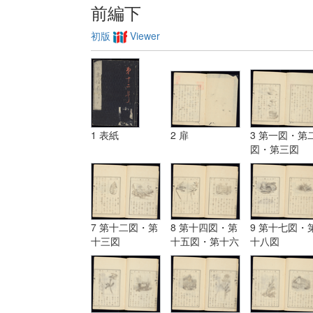
前編下
初版
Viewer
1 表紙
2 扉
3 第一図・第
図・第三図
7 第十二図・第
8 第十四図・第
9 第十七図・
十三図
十五図・第十六
十八図
図