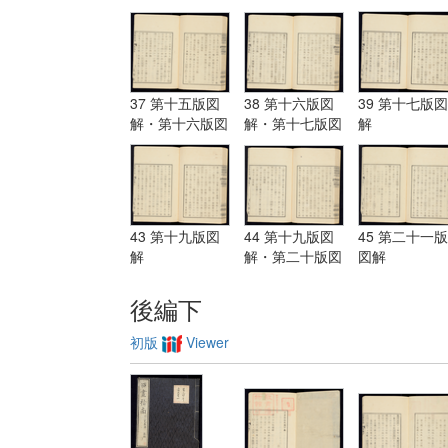
解・第十三版図
解
解
解
37 第十五版図
38 第十六版図
39 第十七版図
解・第十六版図
解・第十七版図
解
解
解
43 第十九版図
44 第十九版図
45 第二十一版
解
解・第二十版図
図解
解・第二十一版
図解
後編下
初版
Viewer