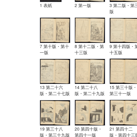
1 表紙
2 第一版
3 第二版・第
版
7 第十版・第十
8 第十二版・第
9 第十四版・
一版
十三版
十五版
13 第二十六
14 第二十八
15 第三十版・
版・第二十七版
版・第二十九版
第三十一版
19 第三十八
20 第四十版・
21 第四十二
版・第三十九版
第四十一版
版・第四十三