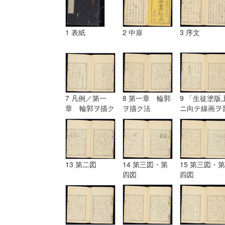
1 表紙
2 中扉
3 序文
7 凡例／第一
8 第一章 輪郭
9 「生徒塗版
章 輪郭ヲ描ク
ヲ描ク法
ニ向テ線画ヲ
法
フ図」
13 第二図
14 第三図・第
15 第三図・第
四図
四図