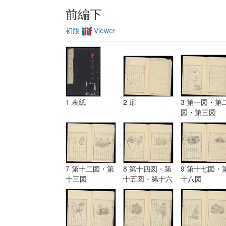
前編下
初版
Viewer
1 表紙
2 扉
3 第一図・第
図・第三図
7 第十二図・第
8 第十四図・第
9 第十七図・
十三図
十五図・第十六
十八図
図