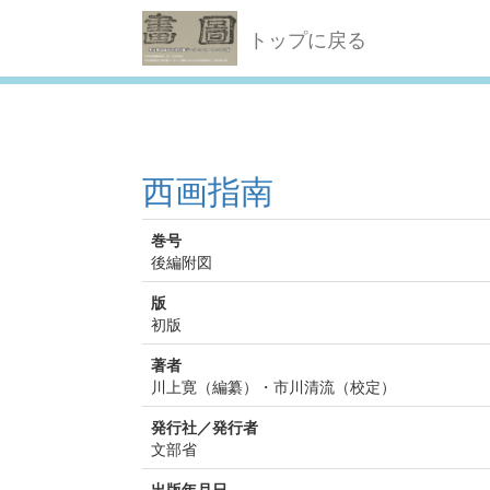
トップに戻る
西画指南
巻号
後編附図
版
初版
著者
川上寛（編纂）・市川清流（校定）
発行社／発行者
文部省
出版年月日