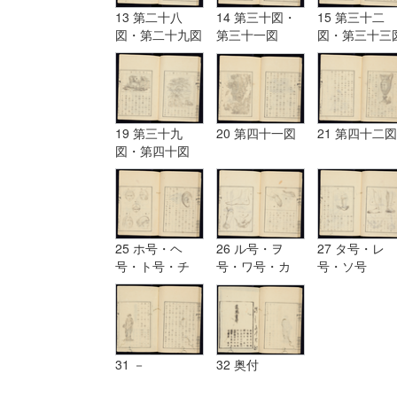
13 第二十八
14 第三十図・
15 第三十二
図・第二十九図
第三十一図
図・第三十三
19 第三十九
20 第四十一図
21 第四十二図
図・第四十図
25 ホ号・ヘ
26 ル号・ヲ
27 タ号・レ
号・ト号・チ
号・ワ号・カ
号・ソ号
号・リ号・ヌ号
号・ヨ号
31 －
32 奥付