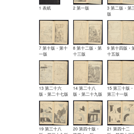
1 表紙
2 第一版
3 第二版・第
版
7 第十版・第十
8 第十二版・第
9 第十四版・
一版
十三版
十五版
13 第二十六
14 第二十八
15 第三十版・
版・第二十七版
版・第二十九版
第三十一版
19 第三十八
20 第四十版・
21 第四十二