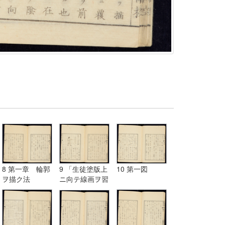
8 第一章 輪郭
9 「生徒塗版上
10 第一図
ヲ描ク法
ニ向テ線画ヲ習
フ図」