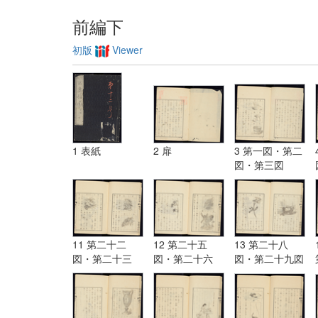
前編下
初版
Viewer
1 表紙
2 扉
3 第一図・第二
図・第三図
11 第二十二
12 第二十五
13 第二十八
図・第二十三
図・第二十六
図・第二十九図
図・第二十四図
図・第二十七図