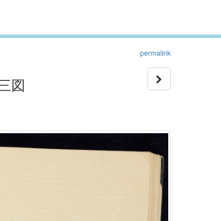
permalink
三図