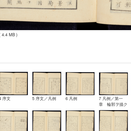
 4.4 MB )
4 序文
5 序文／凡例
6 凡例
7 凡例／第一
章 輪郭ヲ描ク
法