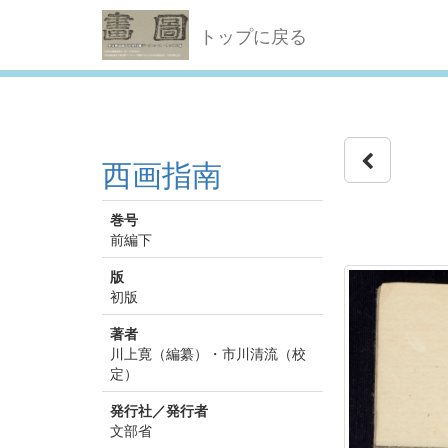
トップに戻る
西画指南
巻号
前編下
版
初版
著者
川上寛（編纂）・市川清流（校
定）
発行社／発行者
文部省