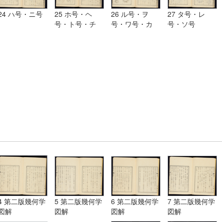
24 ハ号・ニ号
25 ホ号・ヘ
26 ル号・ヲ
27 タ号・レ
号・ト号・チ
号・ワ号・カ
号・ソ号
号・リ号・ヌ号
号・ヨ号
4 第二版幾何学
5 第二版幾何学
6 第二版幾何学
7 第二版幾何学
図解
図解
図解
図解