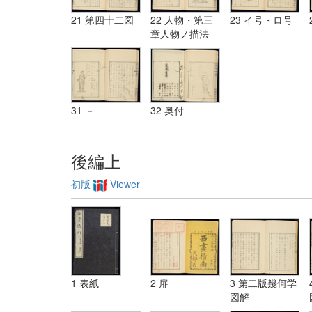
21 第四十二図
22 人物・第三
23 イ号・ロ号
章人物ノ描法
31 －
32 奥付
後編上
初版
Viewer
1 表紙
2 扉
3 第二版幾何学
図解