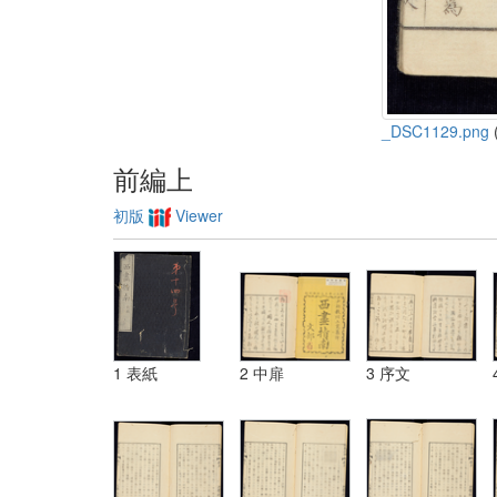
_DSC1129.png
(
前編上
初版
Viewer
1 表紙
2 中扉
3 序文