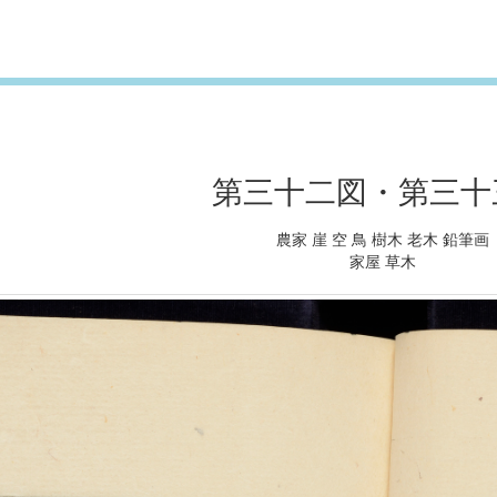
第三十二図・第三十
農家 崖 空 鳥 樹木 老木 鉛筆画
家屋 草木