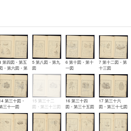
4 第四図・第五
5 第八図・第九
6 第十図・第十
7 第十二図・第
図・第六図・第
図
一図
十三図
七図
14 第三十図・
15 第三十二
16 第三十四
17 第三十六
第三十一図
図・第三十三図
図・第三十五図
図・第三十七図