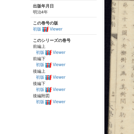
出版年月日
明治4年
この巻号の版
初版
Viewer
このシリーズの巻号
前編上
初版
Viewer
前編下
初版
Viewer
後編上
初版
Viewer
後編下
初版
Viewer
後編附図
初版
Viewer