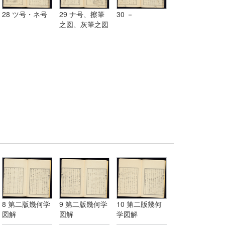
28 ツ号・ネ号
29 ナ号、擦筆
30 －
之図、灰筆之図
8 第二版幾何学
9 第二版幾何学
10 第二版幾何
図解
図解
学図解