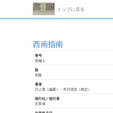
トップに戻る
西画指南
巻号
前編上
版
初版
著者
川上寛（編纂）・市川清流（校定）
発行社／発行者
文部省
出版年月日