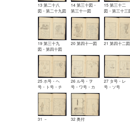
13 第二十八
14 第三十図・
15 第三十二
図・第二十九図
第三十一図
図・第三十三
19 第三十九
20 第四十一図
21 第四十二図
図・第四十図
25 ホ号・ヘ
26 ル号・ヲ
27 タ号・レ
号・ト号・チ
号・ワ号・カ
号・ソ号
号・リ号・ヌ号
号・ヨ号
31 －
32 奥付