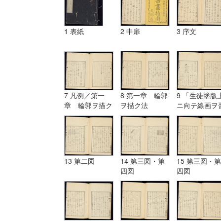
1 表紙
2 中扉
3 序文
7 凡例／第一
8 第一章 輪郭
9 「生徒塗版
章 輪郭ヲ描ク
ヲ描ク法
ニ向テ線画ヲ
法
フ図」
13 第二図
14 第三図・第
15 第三図・第
四図
四図