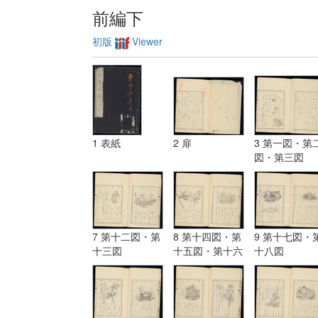
前編下
初版
Viewer
1 表紙
2 扉
3 第一図・第
図・第三図
7 第十二図・第
8 第十四図・第
9 第十七図・
十三図
十五図・第十六
十八図
図