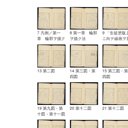
7 凡例／第一
8 第一章 輪郭
9 「生徒塗版
章 輪郭ヲ描ク
ヲ描ク法
ニ向テ線画ヲ
法
フ図」
13 第二図
14 第三図・第
15 第三図・第
四図
四図
19 第九図・第
20 第十二図
21 第十二図
十図・第十一図