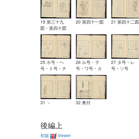
19 第三十九
20 第四十一図
21 第四十二図
図・第四十図
25 ホ号・ヘ
26 ル号・ヲ
27 タ号・レ
号・ト号・チ
号・ワ号・カ
号・ソ号
号・リ号・ヌ号
号・ヨ号
31 －
32 奥付
後編上
初版
Viewer