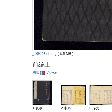
_DSC9811.png
( 6.5 MB )
前編上
初版
Viewer
1 表紙
2 中扉
3 序文