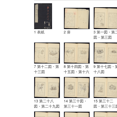
1 表紙
2 扉
3 第一図・第
図・第三図
7 第十二図・第
8 第十四図・第
9 第十七図・
十三図
十五図・第十六
十八図
図
13 第二十八
14 第三十図・
15 第三十二
図・第二十九図
第三十一図
図・第三十三