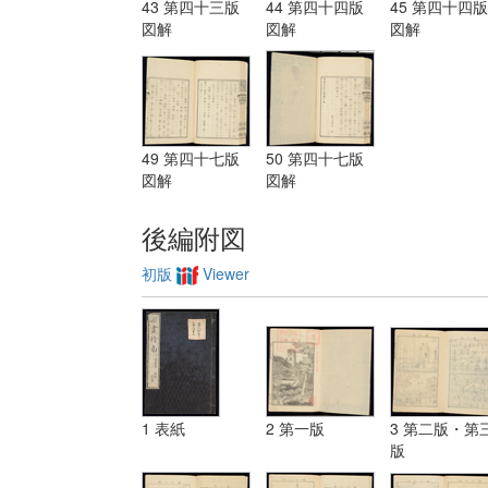
43 第四十三版
44 第四十四版
45 第四十四版
図解
図解
図解
49 第四十七版
50 第四十七版
図解
図解
後編附図
初版
Viewer
1 表紙
2 第一版
3 第二版・第
版