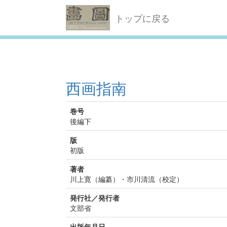
トップに戻る
西画指南
巻号
後編下
版
初版
著者
川上寛（編纂）・市川清流（校定）
発行社／発行者
文部省
出版年月日