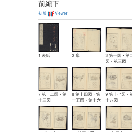
前編下
初版
Viewer
1 表紙
2 扉
3 第一図・第
図・第三図
7 第十二図・第
8 第十四図・第
9 第十七図・
十三図
十五図・第十六
十八図
図