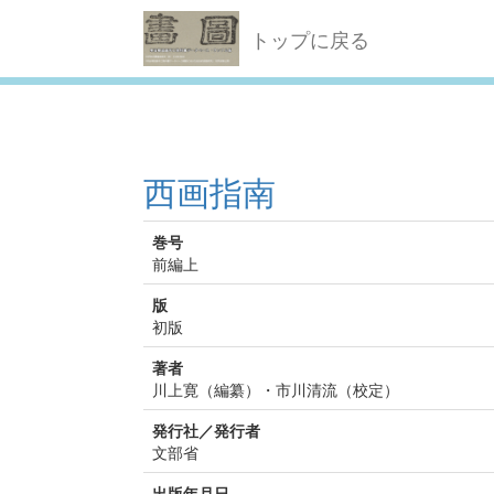
トップに戻る
西画指南
巻号
前編上
版
初版
著者
川上寛（編纂）・市川清流（校定）
発行社／発行者
文部省
出版年月日