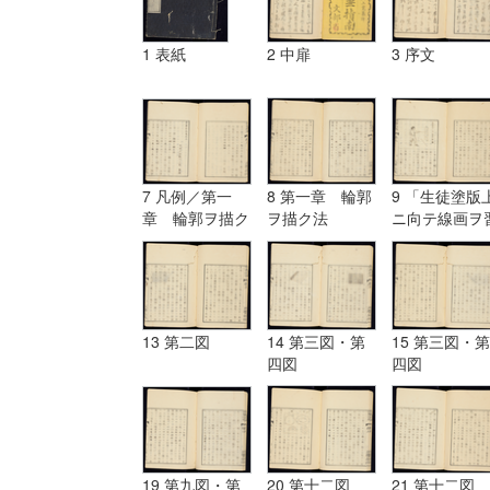
1 表紙
2 中扉
3 序文
7 凡例／第一
8 第一章 輪郭
9 「生徒塗版
章 輪郭ヲ描ク
ヲ描ク法
ニ向テ線画ヲ
法
フ図」
13 第二図
14 第三図・第
15 第三図・第
四図
四図
19 第九図・第
20 第十二図
21 第十二図