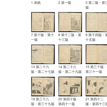
1 表紙
2 第一版
3 第二版・第
版
7 第十版・第十
8 第十二版・第
9 第十四版・
一版
十三版
十五版
13 第二十六
14 第二十八
15 第三十版・
版・第二十七版
版・第二十九版
第三十一版
19 第三十八
20 第四十版・
21 第四十二
版・第三十九版
第四十一版
版・第四十三