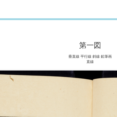
第一図
垂直線 平行線 斜線 鉛筆画
直線