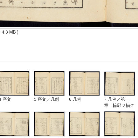
 4.3 MB )
4 序文
5 序文／凡例
6 凡例
7 凡例／第一
章 輪郭ヲ描ク
法