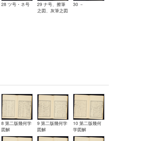
28 ツ号・ネ号
29 ナ号、擦筆
30 －
之図、灰筆之図
8 第二版幾何学
9 第二版幾何学
10 第二版幾何
図解
図解
学図解