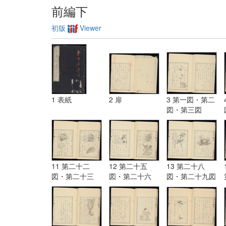
前編下
初版
Viewer
1 表紙
2 扉
3 第一図・第二
図・第三図
11 第二十二
12 第二十五
13 第二十八
図・第二十三
図・第二十六
図・第二十九図
図・第二十四図
図・第二十七図