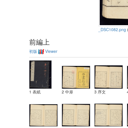
_DSC1082.png
(
前編上
初版
Viewer
1 表紙
2 中扉
3 序文