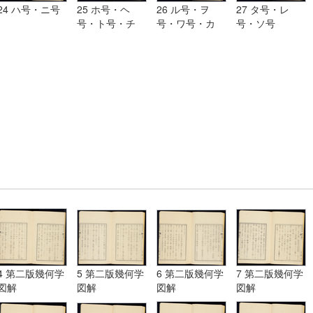
24 ハ号・ニ号
25 ホ号・ヘ
26 ル号・ヲ
27 タ号・レ
号・ト号・チ
号・ワ号・カ
号・ソ号
号・リ号・ヌ号
号・ヨ号
4 第二版幾何学
5 第二版幾何学
6 第二版幾何学
7 第二版幾何学
図解
図解
図解
図解