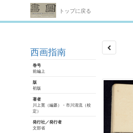
トップに戻る
西画指南
巻号
前編上
版
初版
著者
川上寛（編纂）・市川清流（校
定）
発行社／発行者
文部省