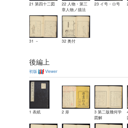
21 第四十二図
22 人物・第三
23 イ号・ロ号
章人物ノ描法
31 －
32 奥付
後編上
初版
Viewer
1 表紙
2 扉
3 第二版幾何学
図解