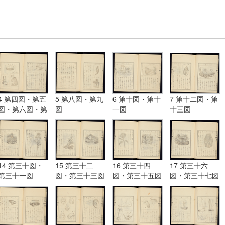
4 第四図・第五
5 第八図・第九
6 第十図・第十
7 第十二図・第
図・第六図・第
図
一図
十三図
七図
14 第三十図・
15 第三十二
16 第三十四
17 第三十六
第三十一図
図・第三十三図
図・第三十五図
図・第三十七図