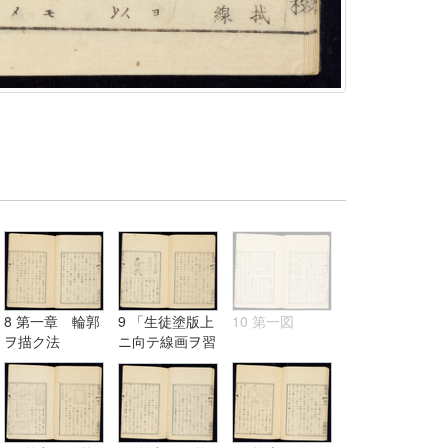
8 第一章 輪郭
9 「生徒塗版上
10 第一図
ヲ描ク法
ニ向テ線画ヲ習
フ図」