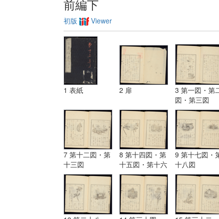
前編下
初版
Viewer
1 表紙
2 扉
3 第一図・第
図・第三図
7 第十二図・第
8 第十四図・第
9 第十七図・
十三図
十五図・第十六
十八図
図