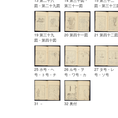
13 第二十八
14 第三十図・
15 第三十二
図・第二十九図
第三十一図
図・第三十三
19 第三十九
20 第四十一図
21 第四十二図
図・第四十図
25 ホ号・ヘ
26 ル号・ヲ
27 タ号・レ
号・ト号・チ
号・ワ号・カ
号・ソ号
号・リ号・ヌ号
号・ヨ号
31 －
32 奥付