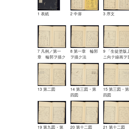
1 表紙
2 中扉
3 序文
7 凡例／第一
8 第一章 輪郭
9 「生徒塗版
章 輪郭ヲ描ク
ヲ描ク法
ニ向テ線画ヲ
法
フ図」
13 第二図
14 第三図・第
15 第三図・第
四図
四図
19 第九図・第
20 第十二図
21 第十二図