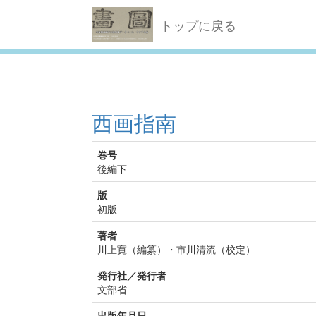
トップに戻る
西画指南
巻号
後編下
版
初版
著者
川上寛（編纂）・市川清流（校定）
発行社／発行者
文部省
出版年月日