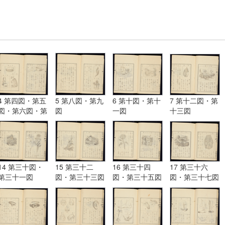
4 第四図・第五
5 第八図・第九
6 第十図・第十
7 第十二図・第
図・第六図・第
図
一図
十三図
七図
14 第三十図・
15 第三十二
16 第三十四
17 第三十六
第三十一図
図・第三十三図
図・第三十五図
図・第三十七図