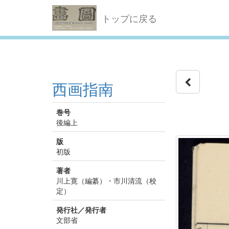
トップに戻る
西画指南
巻号
後編上
版
初版
著者
川上寛（編纂）・市川清流（校
定）
発行社／発行者
文部省