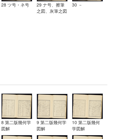
28 ツ号・ネ号
29 ナ号、擦筆
30 －
之図、灰筆之図
8 第二版幾何学
9 第二版幾何学
10 第二版幾何
図解
図解
学図解