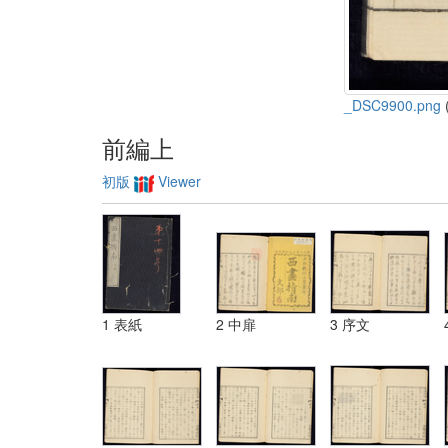
_DSC9900.png
(
前編上
初版
Viewer
1 表紙
2 中扉
3 序文