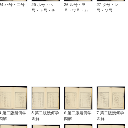
24 ハ号・ニ号
25 ホ号・ヘ
26 ル号・ヲ
27 タ号・レ
号・ト号・チ
号・ワ号・カ
号・ソ号
号・リ号・ヌ号
号・ヨ号
4 第二版幾何学
5 第二版幾何学
6 第二版幾何学
7 第二版幾何学
図解
図解
図解
図解