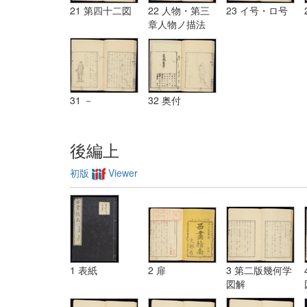
21 第四十二図
22 人物・第三
23 イ号・ロ号
章人物ノ描法
31 －
32 奥付
後編上
初版
Viewer
1 表紙
2 扉
3 第二版幾何学
図解