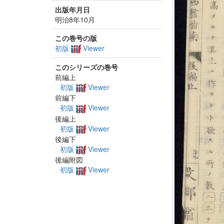
出版年月日
明治8年10月
この巻号の版
初版
Viewer
このシリーズの巻号
前編上
初版
Viewer
前編下
初版
Viewer
後編上
初版
Viewer
後編下
初版
Viewer
後編附図
初版
Viewer