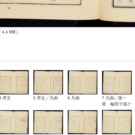
 4.4 MB )
4 序文
5 序文／凡例
6 凡例
7 凡例／第一
章 輪郭ヲ描ク
法