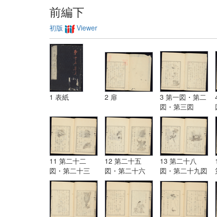
前編下
初版
Viewer
1 表紙
2 扉
3 第一図・第二
図・第三図
11 第二十二
12 第二十五
13 第二十八
図・第二十三
図・第二十六
図・第二十九図
図・第二十四図
図・第二十七図