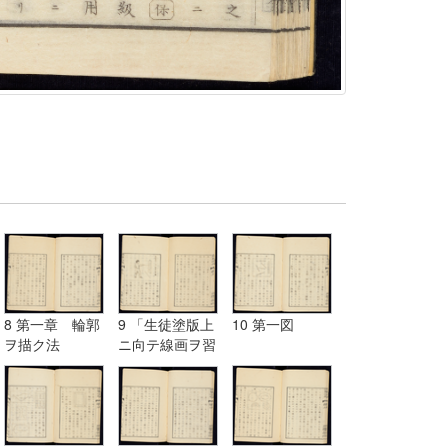
8 第一章 輪郭
9 「生徒塗版上
10 第一図
ヲ描ク法
ニ向テ線画ヲ習
フ図」