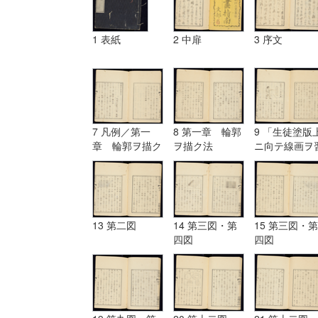
1 表紙
2 中扉
3 序文
7 凡例／第一
8 第一章 輪郭
9 「生徒塗版
章 輪郭ヲ描ク
ヲ描ク法
ニ向テ線画ヲ
法
フ図」
13 第二図
14 第三図・第
15 第三図・第
四図
四図