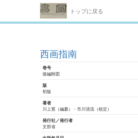
トップに戻る
西画指南
巻号
後編附図
版
初版
著者
川上寛（編纂）・市川清流（校定）
発行社／発行者
文部省
出版年月日