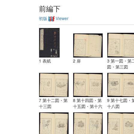
前編下
初版
Viewer
1 表紙
2 扉
3 第一図・第
図・第三図
7 第十二図・第
8 第十四図・第
9 第十七図・
十三図
十五図・第十六
十八図
図