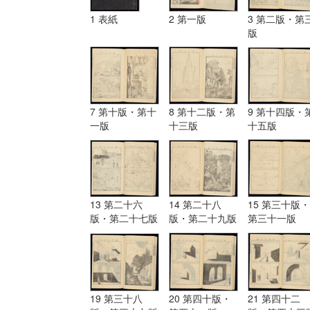
1 表紙
2 第一版
3 第二版・第
版
7 第十版・第十
8 第十二版・第
9 第十四版・
一版
十三版
十五版
13 第二十六
14 第二十八
15 第三十版・
版・第二十七版
版・第二十九版
第三十一版
19 第三十八
20 第四十版・
21 第四十二