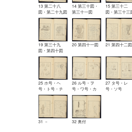
13 第二十八
14 第三十図・
15 第三十二
図・第二十九図
第三十一図
図・第三十三
19 第三十九
20 第四十一図
21 第四十二図
図・第四十図
25 ホ号・ヘ
26 ル号・ヲ
27 タ号・レ
号・ト号・チ
号・ワ号・カ
号・ソ号
号・リ号・ヌ号
号・ヨ号
31 －
32 奥付