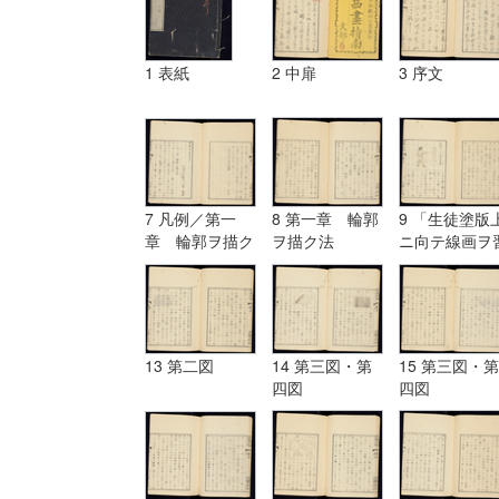
1 表紙
2 中扉
3 序文
7 凡例／第一
8 第一章 輪郭
9 「生徒塗版
章 輪郭ヲ描ク
ヲ描ク法
ニ向テ線画ヲ
法
フ図」
13 第二図
14 第三図・第
15 第三図・第
四図
四図