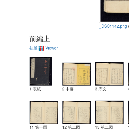
_DSC1142.png
(
前編上
初版
Viewer
1 表紙
2 中扉
3 序文
11 第一図
12 第二図
13 第二図