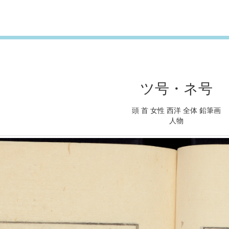
ツ号・ネ号
頭 首 女性 西洋 全体 鉛筆画
人物