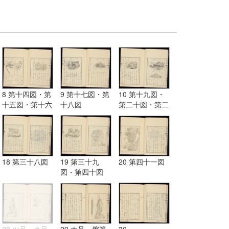
8 第十四図・第
9 第十七図・第
10 第十九図・
十五図・第十六
十八図
第二十図・第二
図
十一図
18 第三十八図
19 第三十九
20 第四十一図
図・第四十図
28 ツ号・ネ号
29 ナ号、擦筆
30 －