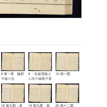
8 第一章 輪郭
9 「生徒塗版上
10 第一図
ヲ描ク法
ニ向テ線画ヲ習
フ図」
18 第九図・第
19 第九図・第
20 第十二図