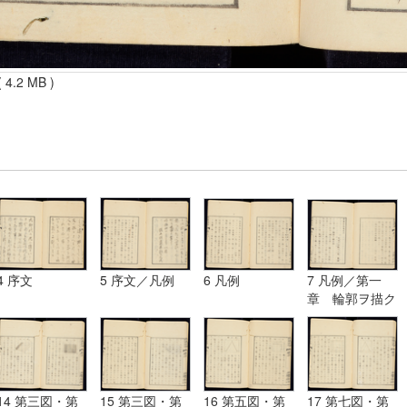
 4.2 MB )
4 序文
5 序文／凡例
6 凡例
7 凡例／第一
章 輪郭ヲ描ク
法
14 第三図・第
15 第三図・第
16 第五図・第
17 第七図・第