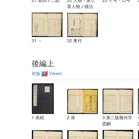
章人物ノ描法
31 －
32 奥付
後編上
初版
Viewer
1 表紙
2 扉
3 第二版幾何学
図解