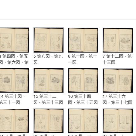
4 第四図・第五
5 第八図・第九
6 第十図・第十
7 第十二図・第
図・第六図・第
図
一図
十三図
七図
14 第三十図・
15 第三十二
16 第三十四
17 第三十六
第三十一図
図・第三十三図
図・第三十五図
図・第三十七図
24 ハ号・ニ号
25 ホ号・ヘ
26 ル号・ヲ
27 タ号・レ