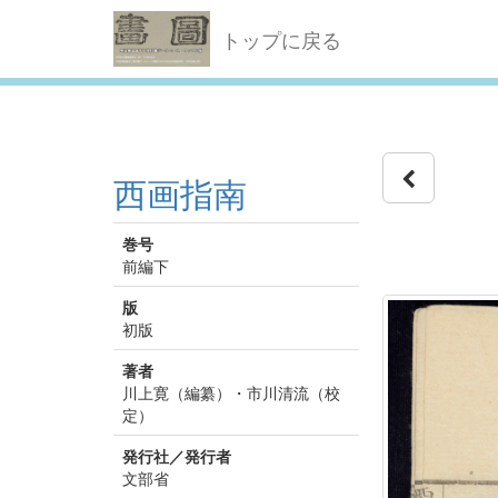
トップに戻る
西画指南
巻号
前編下
版
初版
著者
川上寛（編纂）・市川清流（校
定）
発行社／発行者
文部省