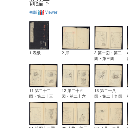
前編下
初版
Viewer
1 表紙
2 扉
3 第一図・第二
図・第三図
11 第二十二
12 第二十五
13 第二十八
図・第二十三
図・第二十六
図・第二十九図
図・第二十四図
図・第二十七図
21 第四十二図
22 人物・第三
23 イ号・ロ号