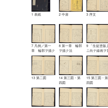
1 表紙
2 中扉
3 序文
7 凡例／第一
8 第一章 輪郭
9 「生徒塗版
章 輪郭ヲ描ク
ヲ描ク法
ニ向テ線画ヲ
法
フ図」
13 第二図
14 第三図・第
15 第三図・第
四図
四図