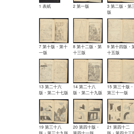
1 表紙
2 第一版
3 第二版・第
版
7 第十版・第十
8 第十二版・第
9 第十四版・
一版
十三版
十五版
13 第二十六
14 第二十八
15 第三十版・
版・第二十七版
版・第二十九版
第三十一版
19 第三十八
20 第四十版・
21 第四十二
版・第三十九版
第四十一版
版・第四十三