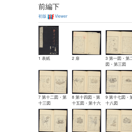
前編下
初版
Viewer
1 表紙
2 扉
3 第一図・第
図・第三図
7 第十二図・第
8 第十四図・第
9 第十七図・
十三図
十五図・第十六
十八図
図