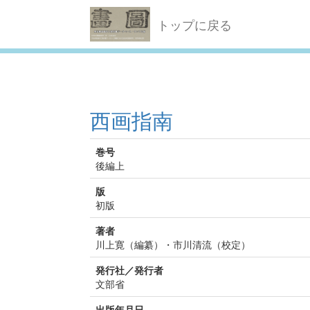
トップに戻る
西画指南
巻号
後編上
版
初版
著者
川上寛（編纂）・市川清流（校定）
発行社／発行者
文部省
出版年月日