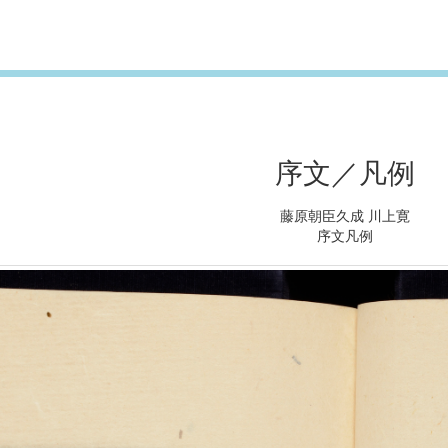
序文／凡例
藤原朝臣久成 川上寛
序文凡例