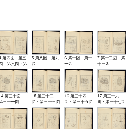
4 第四図・第五
5 第八図・第九
6 第十図・第十
7 第十二図・第
図・第六図・第
図
一図
十三図
七図
14 第三十図・
15 第三十二
16 第三十四
17 第三十六
第三十一図
図・第三十三図
図・第三十五図
図・第三十七図