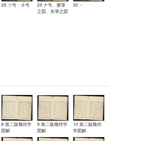
28 ツ号・ネ号
29 ナ号、擦筆
30 －
之図、灰筆之図
8 第二版幾何学
9 第二版幾何学
10 第二版幾何
図解
図解
学図解