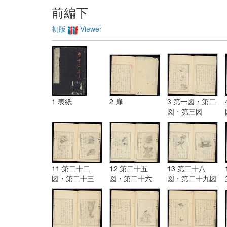
前編下
初版
Viewer
1 表紙
2 扉
3 第一図・第二
図・第三図
11 第二十二
12 第二十五
13 第二十八
図・第二十三
図・第二十六
図・第二十九図
図・第二十四図
図・第二十七図