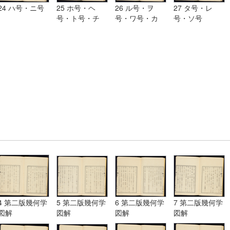
24 ハ号・ニ号
25 ホ号・ヘ
26 ル号・ヲ
27 タ号・レ
号・ト号・チ
号・ワ号・カ
号・ソ号
号・リ号・ヌ号
号・ヨ号
4 第二版幾何学
5 第二版幾何学
6 第二版幾何学
7 第二版幾何学
図解
図解
図解
図解