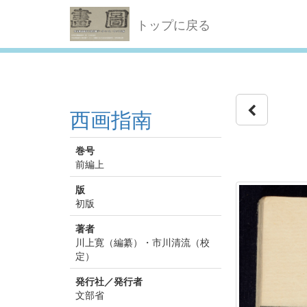
トップに戻る
西画指南
巻号
前編上
版
初版
著者
川上寛（編纂）・市川清流（校
定）
発行社／発行者
文部省