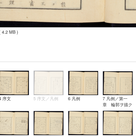
 4.2 MB )
4 序文
5 序文／凡例
6 凡例
7 凡例／第一
章 輪郭ヲ描ク
法