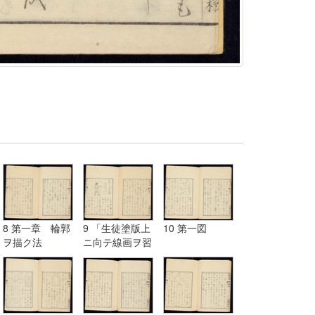
8 第一章 輪郭
9 「生徒塗版上
10 第一図
ヲ描ク法
ニ向テ線画ヲ習
フ図」