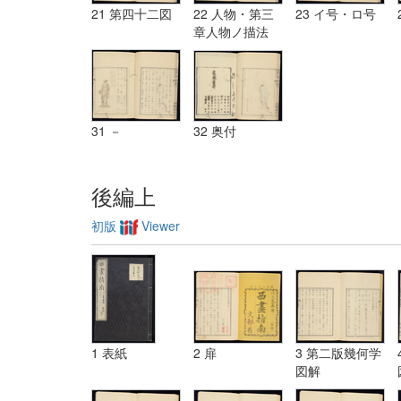
21 第四十二図
22 人物・第三
23 イ号・ロ号
章人物ノ描法
31 －
32 奥付
後編上
初版
Viewer
1 表紙
2 扉
3 第二版幾何学
図解