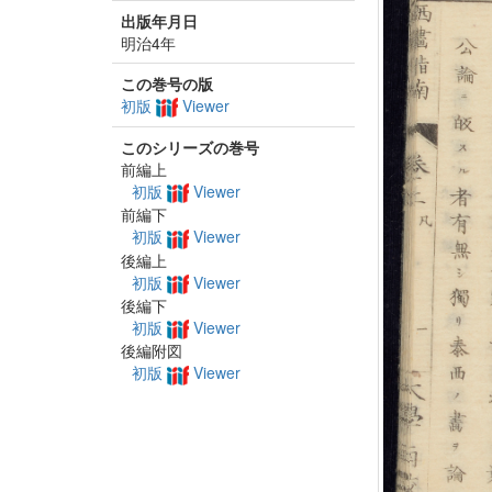
出版年月日
明治4年
この巻号の版
初版
Viewer
このシリーズの巻号
前編上
初版
Viewer
前編下
初版
Viewer
後編上
初版
Viewer
後編下
初版
Viewer
後編附図
初版
Viewer