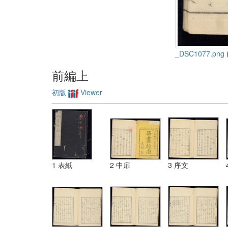
_DSC1077.png
(
前編上
初版
Viewer
1 表紙
2 中扉
3 序文