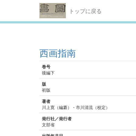
トップに戻る
西画指南
巻号
後編下
版
初版
著者
川上寛（編纂）・市川清流（校定）
発行社／発行者
文部省
出版年月日