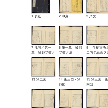
1 表紙
2 中扉
3 序文
7 凡例／第一
8 第一章 輪郭
9 「生徒塗版
章 輪郭ヲ描ク
ヲ描ク法
ニ向テ線画ヲ
法
フ図」
13 第二図
14 第三図・第
15 第三図・第
四図
四図