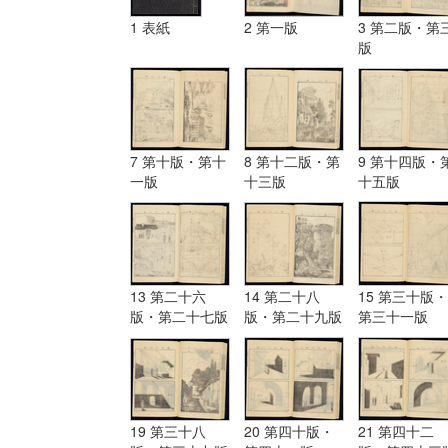
1 表紙
2 第一版
3 第二版・第
版
7 第十版・第十
8 第十二版・第
9 第十四版・
一版
十三版
十五版
13 第二十六
14 第二十八
15 第三十版・
版・第二十七版
版・第二十九版
第三十一版
19 第三十八
20 第四十版・
21 第四十二