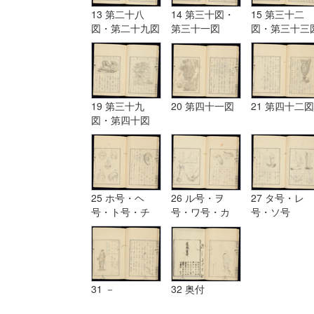
13 第二十八
14 第三十図・
15 第三十二
図・第二十九図
第三十一図
図・第三十三
19 第三十九
20 第四十一図
21 第四十二図
図・第四十図
25 ホ号・ヘ
26 ル号・ヲ
27 タ号・レ
号・ト号・チ
号・ワ号・カ
号・ソ号
号・リ号・ヌ号
号・ヨ号
31 －
32 奥付