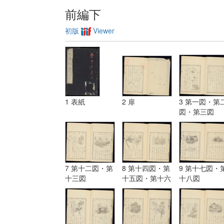
前編下
初版
Viewer
1 表紙
2 扉
3 第一図・第
図・第三図
7 第十二図・第
8 第十四図・第
9 第十七図・
十三図
十五図・第十六
十八図
図