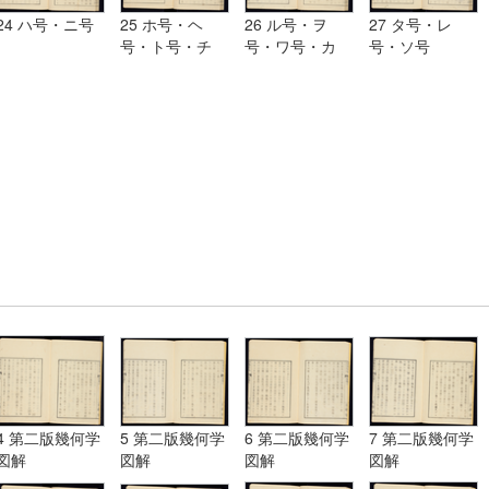
24 ハ号・ニ号
25 ホ号・ヘ
26 ル号・ヲ
27 タ号・レ
号・ト号・チ
号・ワ号・カ
号・ソ号
号・リ号・ヌ号
号・ヨ号
4 第二版幾何学
5 第二版幾何学
6 第二版幾何学
7 第二版幾何学
図解
図解
図解
図解