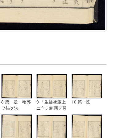
8 第一章 輪郭
9 「生徒塗版上
10 第一図
ヲ描ク法
ニ向テ線画ヲ習
フ図」