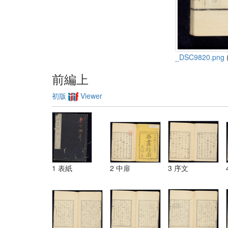
_DSC9820.png
(
前編上
初版
Viewer
1 表紙
2 中扉
3 序文