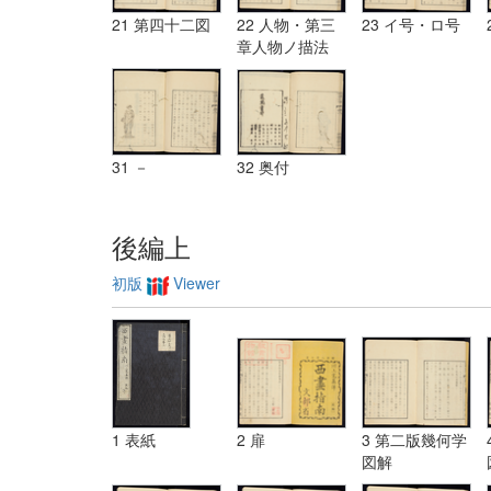
21 第四十二図
22 人物・第三
23 イ号・ロ号
章人物ノ描法
31 －
32 奥付
後編上
初版
Viewer
1 表紙
2 扉
3 第二版幾何学
図解