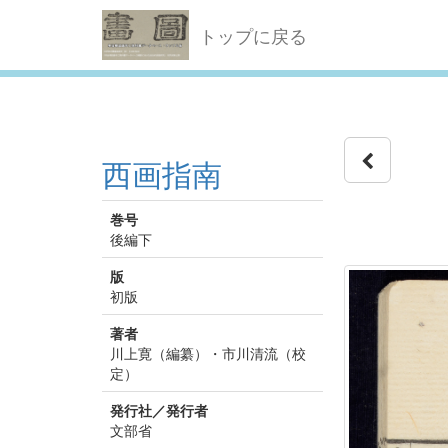
トップに戻る
西画指南
巻号
後編下
版
初版
著者
川上寛（編纂）・市川清流（校
定）
発行社／発行者
文部省