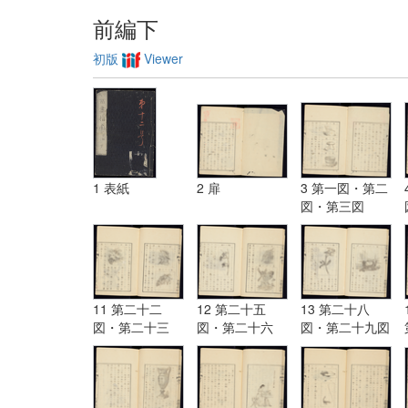
前編下
初版
Viewer
1 表紙
2 扉
3 第一図・第二
図・第三図
11 第二十二
12 第二十五
13 第二十八
図・第二十三
図・第二十六
図・第二十九図
図・第二十四図
図・第二十七図