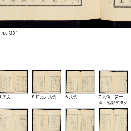
 4.6 MB )
4 序文
5 序文／凡例
6 凡例
7 凡例／第一
章 輪郭ヲ描ク
法