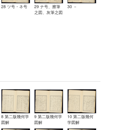
28 ツ号・ネ号
29 ナ号、擦筆
30 －
之図、灰筆之図
8 第二版幾何学
9 第二版幾何学
10 第二版幾何
図解
図解
学図解