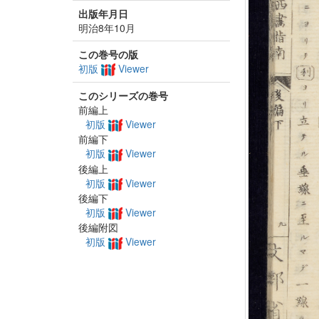
出版年月日
明治8年10月
この巻号の版
初版
Viewer
このシリーズの巻号
前編上
初版
Viewer
前編下
初版
Viewer
後編上
初版
Viewer
後編下
初版
Viewer
後編附図
初版
Viewer