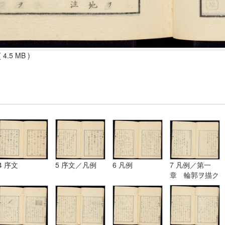
 4.5 MB )
4 序文
5 序文／凡例
6 凡例
7 凡例／第一
章 輪郭ヲ描ク
法