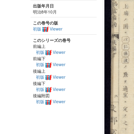
出版年月日
明治8年10月
この巻号の版
初版
Viewer
このシリーズの巻号
前編上
初版
Viewer
前編下
初版
Viewer
後編上
初版
Viewer
後編下
初版
Viewer
後編附図
初版
Viewer