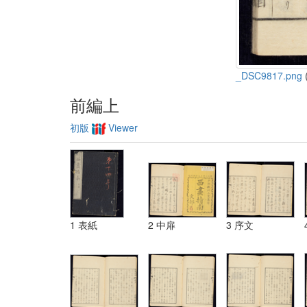
_DSC9817.png
(
前編上
初版
Viewer
1 表紙
2 中扉
3 序文