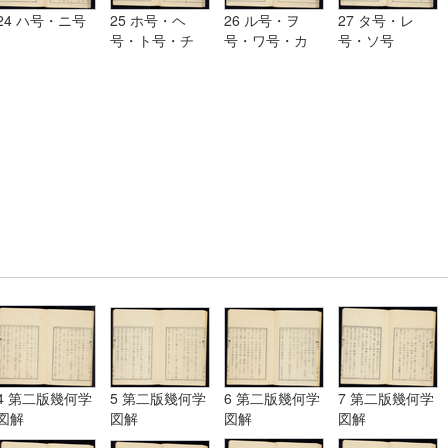
24 ハ号・ニ号
25 ホ号・ヘ
26 ル号・ヲ
27 タ号・レ
号・ト号・チ
号・ワ号・カ
号・ソ号
号・リ号・ヌ号
号・ヨ号
4 第二版幾何学
5 第二版幾何学
6 第二版幾何学
7 第二版幾何学
図解
図解
図解
図解