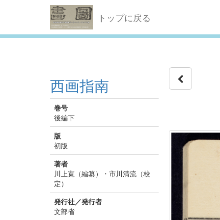
トップに戻る
西画指南
巻号
後編下
版
初版
著者
川上寛（編纂）・市川清流（校
定）
発行社／発行者
文部省