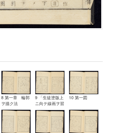
8 第一章 輪郭
9 「生徒塗版上
10 第一図
ヲ描ク法
ニ向テ線画ヲ習
フ図」