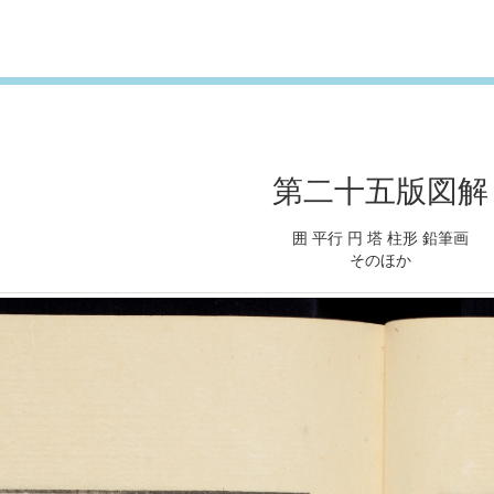
第二十五版図解
囲 平行 円 塔 柱形 鉛筆画
そのほか