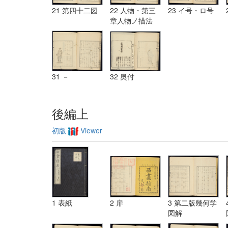
21 第四十二図
22 人物・第三
23 イ号・ロ号
章人物ノ描法
31 －
32 奥付
後編上
初版
Viewer
1 表紙
2 扉
3 第二版幾何学
図解