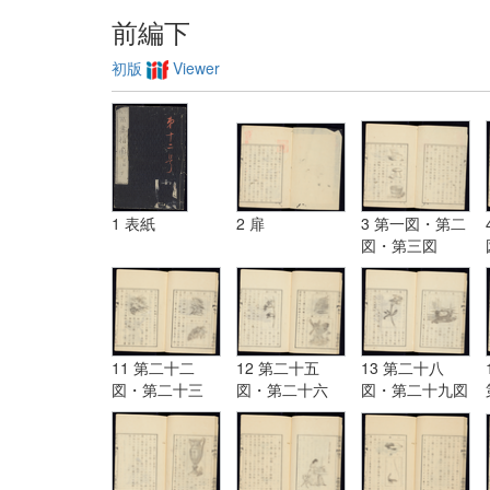
前編下
初版
Viewer
1 表紙
2 扉
3 第一図・第二
図・第三図
11 第二十二
12 第二十五
13 第二十八
図・第二十三
図・第二十六
図・第二十九図
図・第二十四図
図・第二十七図