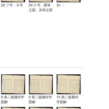
28 ツ号・ネ号
29 ナ号、擦筆
30 －
之図、灰筆之図
8 第二版幾何学
9 第二版幾何学
10 第二版幾何
図解
図解
学図解