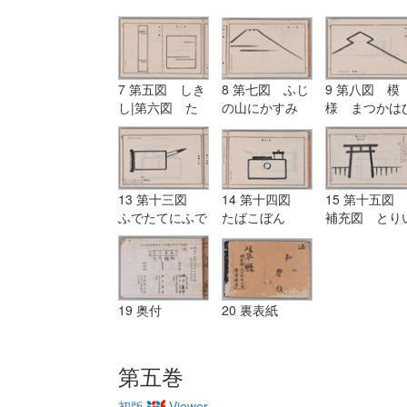
7 第五図 しき
8 第七図 ふじ
9 第八図 模
し|第六図 た
の山にかすみ
様 まつかは
んざく
し
13 第十三図
14 第十四図
15 第十五図
ふでたてにふで
たばこぼん
補充図 とり
にたまがき
19 奥付
20 裏表紙
第五巻
初版
Viewer