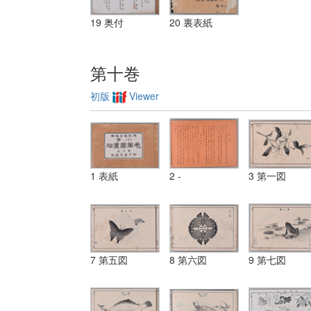
19 奥付
20 裏表紙
第十巻
初版
Viewer
1 表紙
2 -
3 第一図
7 第五図
8 第六図
9 第七図