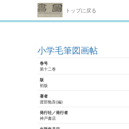
トップに戻る
小学毛筆図画帖
巻号
第十二巻
版
初版
著者
渡部勉吾(編)
発行社／発行者
神戸書店
出版年月日