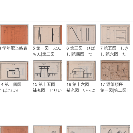
4 学年配当略表
5 第一図 ぶん
6 第三図 ひば
7 第五図 しき
ちん|第二図
し|第四図 つ
し|第六図 た
模様 かすみが
え
んざく
た
14 第十四図
15 第十五図
16 第十六図
17 運筆順序
たばこぼん
補充図 とりい
補充図 いへに
第一図|第二図|
にたまがき
いたべい
第三図|第四図|
第五図|第六図|
第七図|第八図