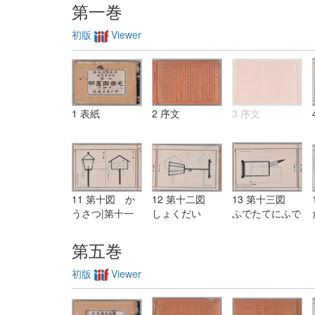
第一巻
初版
Viewer
1 表紙
2 序文
3 序文
11 第十図 か
12 第十二図
13 第十三図
うさつ|第十一
しょくだい
ふでたてにふで
図 がらすどう
ろう
第五巻
初版
Viewer