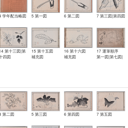
4 学年配当略図
5 第一図
6 第二図
7 第三図|第四図
14 第十三図|第
15 第十五図
16 第十六図
17 運筆順序
十四図
補充図
補充図
第一図|第七図|
第九図|第一図|
第十一図|第十
四図
4 第二図
5 第三図
6 第四図
7 第五図