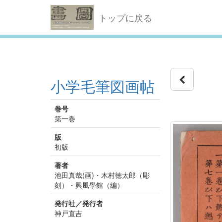
トップに戻る
小学毛筆図画帖
巻号
第一巻
版
初版
著者
池田真哉(画)・木村徳太郎（彫
刻）・興風學館（編）
発行社／発行者
神戸直吉