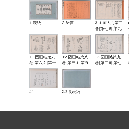
1 表紙
2 緒言
3 図画入門第二
巻|第七図|第九
図
11 図画帖第六
12 図画帖第八
13 図画帖第九
巻|第六図|第十
巻|第三図|第五
巻|第二図|第七
三図|図画帖第
図|第九図|第十
図|第八図
七巻|第三図|第
二図
六図
21 -
22 裏表紙