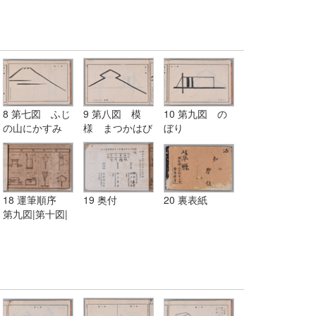
8 第七図 ふじ
9 第八図 模
10 第九図 の
の山にかすみ
様 まつかはび
ぼり
し
18 運筆順序
19 奥付
20 裏表紙
第九図|第十図|
第十一図|第十
二図|第十三図|
第十四図|第十
五図|第十六図