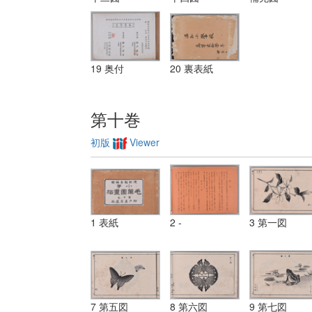
19 奥付
20 裏表紙
第十巻
初版
Viewer
1 表紙
2 -
3 第一図
7 第五図
8 第六図
9 第七図