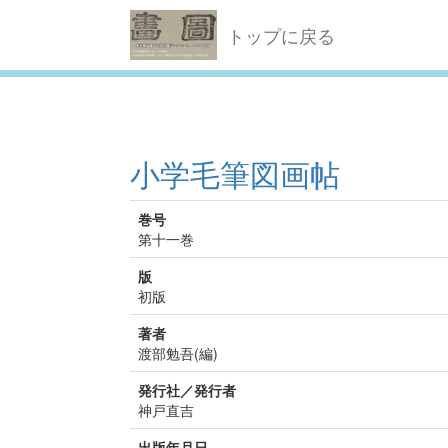
トップに戻る
小学毛筆図画帖
巻号
第十一巻
版
初版
著者
渡部勉吾(編)
発行社／発行者
神戸直吉
出版年月日