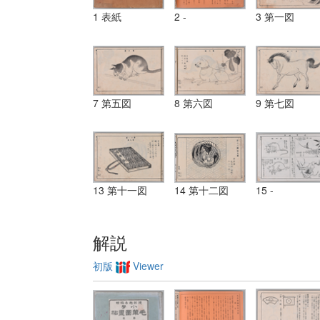
1 表紙
2 -
3 第一図
7 第五図
8 第六図
9 第七図
13 第十一図
14 第十二図
15 -
解説
初版
Viewer