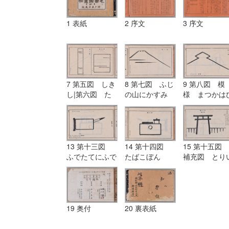
1 表紙
2 序文
3 序文
7 第五図 しき
8 第七図 ふじ
9 第八図 模
し|第六図 た
の山にかすみ
様 まつかは
んざく
し
13 第十三図
14 第十四図
15 第十五図
ふでたてにふで
たばこぼん
補充図 とり
にたまがき
19 奥付
20 裏表紙