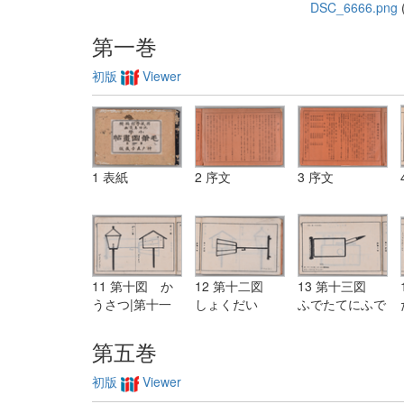
DSC_6666.png
(
第一巻
初版
Viewer
1 表紙
2 序文
3 序文
11 第十図 か
12 第十二図
13 第十三図
うさつ|第十一
しょくだい
ふでたてにふで
図 がらすどう
ろう
第五巻
初版
Viewer