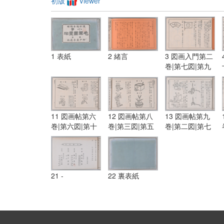
初版
Viewer
1 表紙
2 緒言
3 図画入門第二
巻|第七図|第九
図
11 図画帖第六
12 図画帖第八
13 図画帖第九
巻|第六図|第十
巻|第三図|第五
巻|第二図|第七
三図|図画帖第
図|第九図|第十
図|第八図
七巻|第三図|第
二図
六図
21 -
22 裏表紙