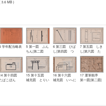
 3.6 MB )
4 学年配当略表
5 第一図 ぶん
6 第三図 ひば
7 第五図 しき
ちん|第二図
し|第四図 つ
し|第六図 た
模様 かすみが
え
んざく
た
14 第十四図
15 第十五図
16 第十六図
17 運筆順序
たばこぼん
補充図 とりい
補充図 いへに
第一図|第二図|
にたまがき
いたべい
第三図|第四図|
第五図|第六図|
第七図|第八図