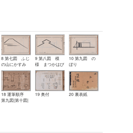
8 第七図 ふじ
9 第八図 模
10 第九図 の
の山にかすみ
様 まつかはび
ぼり
し
18 運筆順序
19 奥付
20 裏表紙
第九図|第十図|
第十一図|第十
二図|第十三図|
第十四図|第十
五図|第十六図