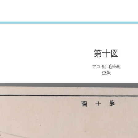
第十図
アユ 鮎 毛筆画
虫魚