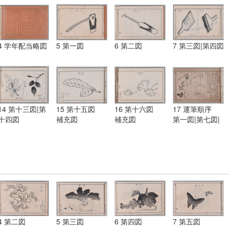
4 学年配当略図
5 第一図
6 第二図
7 第三図|第四図
14 第十三図|第
15 第十五図
16 第十六図
17 運筆順序
十四図
補充図
補充図
第一図|第七図|
第九図|第一図|
第十一図|第十
四図
4 第二図
5 第三図
6 第四図
7 第五図