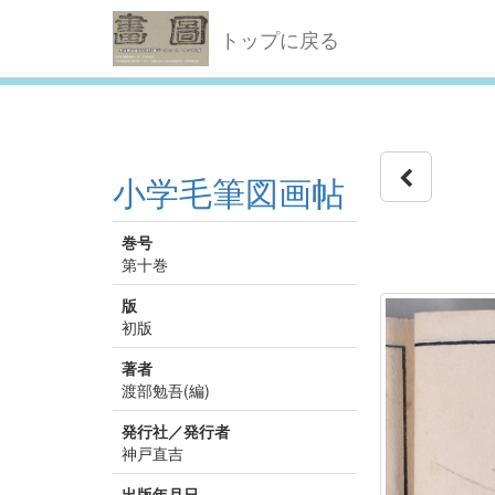
トップに戻る
小学毛筆図画帖
巻号
第十巻
版
初版
著者
渡部勉吾(編)
発行社／発行者
神戸直吉
出版年月日