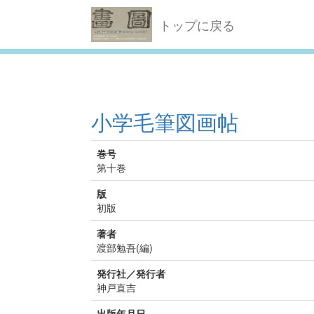
トップに戻る
小学毛筆図画帖
巻号
第十巻
版
初版
著者
渡部勉吾(編)
発行社／発行者
神戸直吉
出版年月日