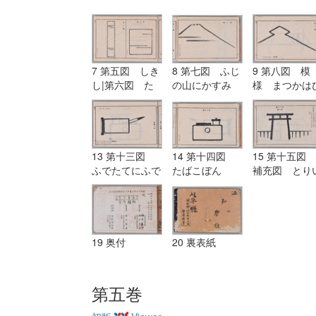
7 第五図 しき
8 第七図 ふじ
9 第八図 模
し|第六図 た
の山にかすみ
様 まつかは
んざく
し
13 第十三図
14 第十四図
15 第十五図
ふでたてにふで
たばこぼん
補充図 とり
にたまがき
19 奥付
20 裏表紙
第五巻