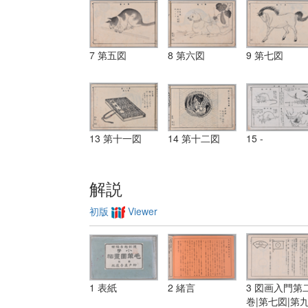
7 第五図
8 第六図
9 第七図
13 第十一図
14 第十二図
15 -
解説
初版
Viewer
1 表紙
2 緒言
3 図画入門第
巻|第七図|第