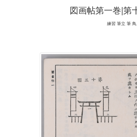
図画帖第一巻|第
練習 筆立 筆 