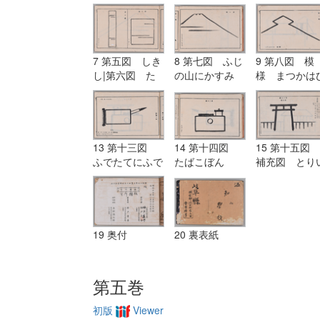
7 第五図 しき
8 第七図 ふじ
9 第八図 模
し|第六図 た
の山にかすみ
様 まつかは
んざく
し
13 第十三図
14 第十四図
15 第十五図
ふでたてにふで
たばこぼん
補充図 とり
にたまがき
19 奥付
20 裏表紙
第五巻
初版
Viewer