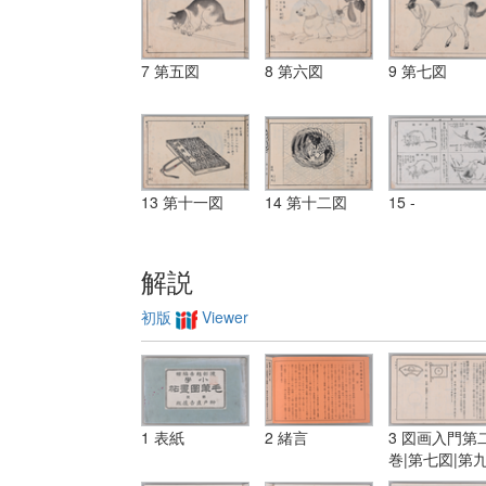
7 第五図
8 第六図
9 第七図
13 第十一図
14 第十二図
15 -
解説
初版
Viewer
1 表紙
2 緒言
3 図画入門第
巻|第七図|第
図