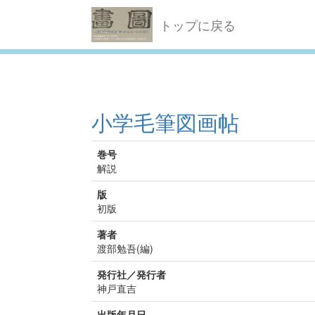
トップに戻る
小学毛筆図画帖
巻号
解説
版
初版
著者
渡部勉吾(編)
発行社／発行者
神戸直吉
出版年月日