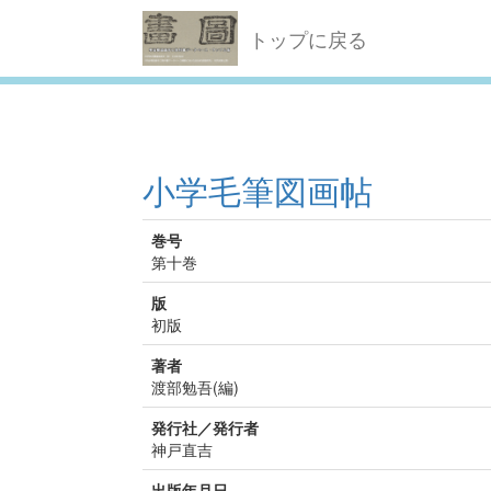
トップに戻る
小学毛筆図画帖
巻号
第十巻
版
初版
著者
渡部勉吾(編)
発行社／発行者
神戸直吉
出版年月日