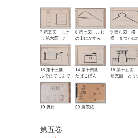
7 第五図 しき
8 第七図 ふじ
9 第八図 模
し|第六図 た
の山にかすみ
様 まつかは
んざく
し
13 第十三図
14 第十四図
15 第十五図
ふでたてにふで
たばこぼん
補充図 とり
にたまがき
19 奥付
20 裏表紙
第五巻