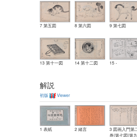
7 第五図
8 第六図
9 第七図
13 第十一図
14 第十二図
15 -
解説
初版
Viewer
1 表紙
2 緒言
3 図画入門第
巻|第七図|第