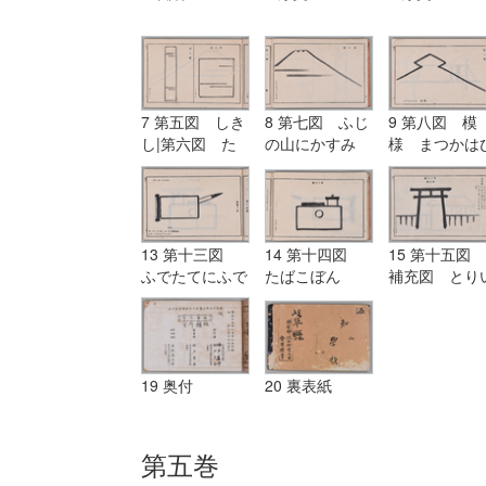
7 第五図 しき
8 第七図 ふじ
9 第八図 模
し|第六図 た
の山にかすみ
様 まつかは
んざく
し
13 第十三図
14 第十四図
15 第十五図
ふでたてにふで
たばこぼん
補充図 とり
にたまがき
19 奥付
20 裏表紙
第五巻