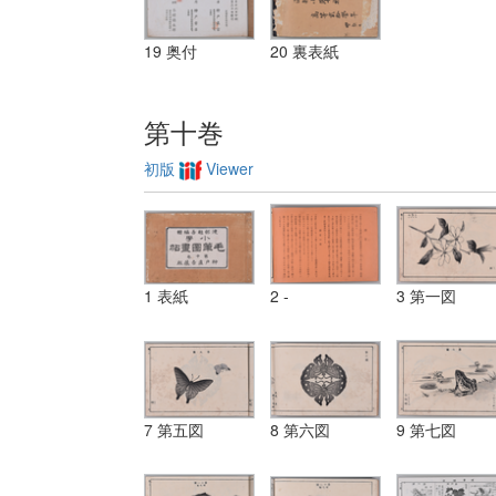
19 奥付
20 裏表紙
第十巻
初版
Viewer
1 表紙
2 -
3 第一図
7 第五図
8 第六図
9 第七図