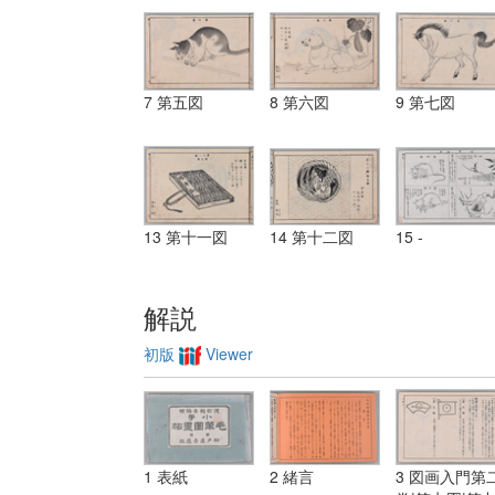
7 第五図
8 第六図
9 第七図
13 第十一図
14 第十二図
15 -
解説
初版
Viewer
1 表紙
2 緒言
3 図画入門第