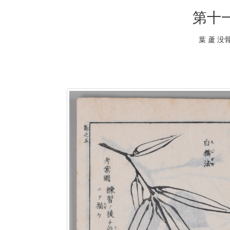
第十
葉 蘆 没