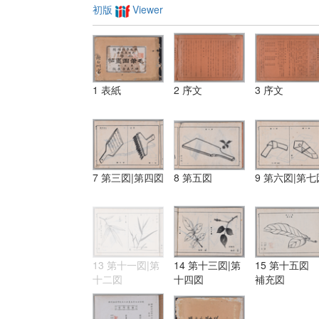
初版
Viewer
1 表紙
2 序文
3 序文
7 第三図|第四図
8 第五図
9 第六図|第七
13 第十一図|第
14 第十三図|第
15 第十五図
十二図
十四図
補充図