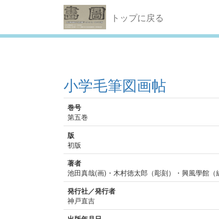
トップに戻る
小学毛筆図画帖
巻号
第五巻
版
初版
著者
池田真哉(画)・木村徳太郎（彫刻）・興風學館（
発行社／発行者
神戸直吉
出版年月日