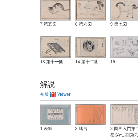
7 第五図
8 第六図
9 第七図
13 第十一図
14 第十二図
15 -
解説
初版
Viewer
1 表紙
2 緒言
3 図画入門第
巻|第七図|第