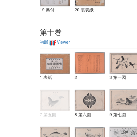
19 奥付
20 裏表紙
第十巻
初版
Viewer
1 表紙
2 -
3 第一図
7 第五図
8 第六図
9 第七図