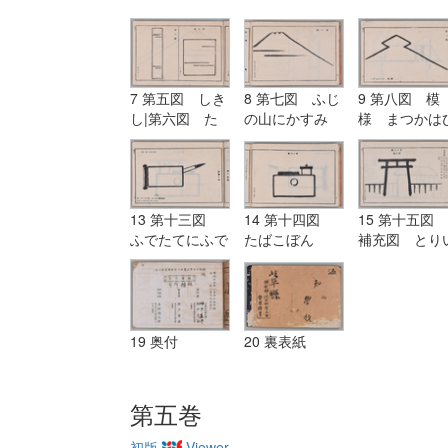
7 第五図 しき
8 第七図 ふじ
9 第八図 模
し|第六図 た
の山にかすみ
様 まつかは
んざく
し
13 第十三図
14 第十四図
15 第十五図
ふでたてにふで
たばこぼん
補充図 とり
にたまがき
19 奥付
20 裏表紙
第五巻
初版
Viewer