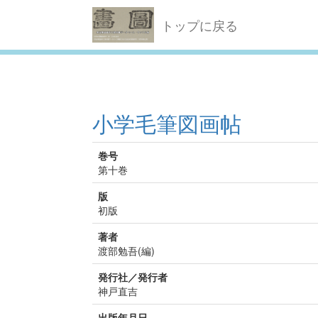
トップに戻る
小学毛筆図画帖
巻号
第十巻
版
初版
著者
渡部勉吾(編)
発行社／発行者
神戸直吉
出版年月日