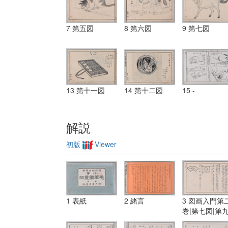
7 第五図
8 第六図
9 第七図
13 第十一図
14 第十二図
15 -
解説
初版
Viewer
1 表紙
2 緒言
3 図画入門第
巻|第七図|第
図