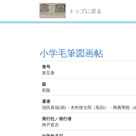
トップに戻る
小学毛筆図画帖
巻号
第五巻
版
初版
著者
池田真哉(画)・木村徳太郎（彫刻）・興風學館（
発行社／発行者
神戸直吉
出版年月日