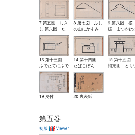
7 第五図 しき
8 第七図 ふじ
9 第八図 模
し|第六図 た
の山にかすみ
様 まつかは
んざく
し
13 第十三図
14 第十四図
15 第十五図
ふでたてにふで
たばこぼん
補充図 とり
にたまがき
19 奥付
20 裏表紙
第五巻
初版
Viewer